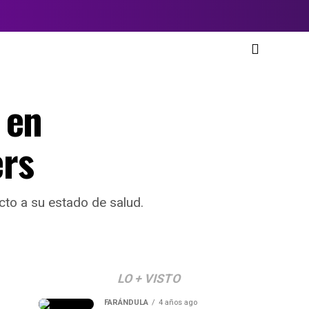
 en
ers
cto a su estado de salud.
LO + VISTO
FARÁNDULA
4 años ago