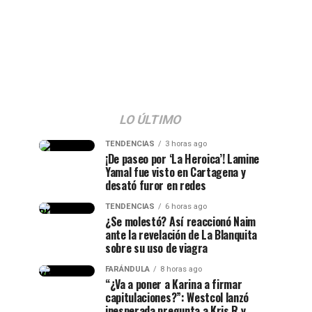
LO ÚLTIMO
TENDENCIAS
3 horas ago
¡De paseo por ‘La Heroica’! Lamine
Yamal fue visto en Cartagena y
desató furor en redes
TENDENCIAS
6 horas ago
¿Se molestó? Así reaccionó Naim
ante la revelación de La Blanquita
sobre su uso de viagra
FARÁNDULA
8 horas ago
“¿Va a poner a Karina a firmar
capitulaciones?”: Westcol lanzó
inesperada pregunta a Kris R y