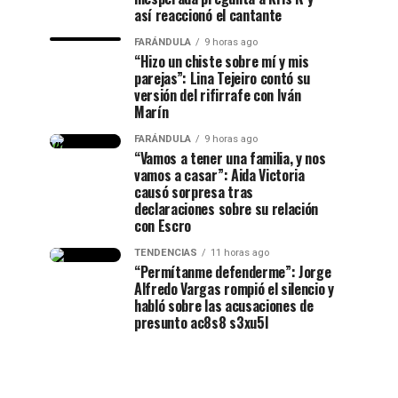
así reaccionó el cantante
FARÁNDULA
9 horas ago
“Hizo un chiste sobre mí y mis
parejas”: Lina Tejeiro contó su
versión del rifirrafe con Iván
Marín
FARÁNDULA
9 horas ago
“Vamos a tener una familia, y nos
vamos a casar”: Aida Victoria
causó sorpresa tras
declaraciones sobre su relación
con Escro
TENDENCIAS
11 horas ago
“Permítanme defenderme”: Jorge
Alfredo Vargas rompió el silencio y
habló sobre las acusaciones de
presunto ac8s8 s3xu5l