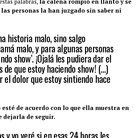
estas palabras,
la caleña rompió en llanto y se
las personas la han juzgado sin saber ni
a historia malo, sino salgo
mamá malo, y para algunas personas
ndo show’. ¡Ojalá les pudiera dar el
s de que estoy haciendo show! (…)
 el dolor que estoy sintiendo hace
 esté de acuerdo con lo que ella muestra en
 dejarla de seguir.
s y yo veré si en esas 24 horas les