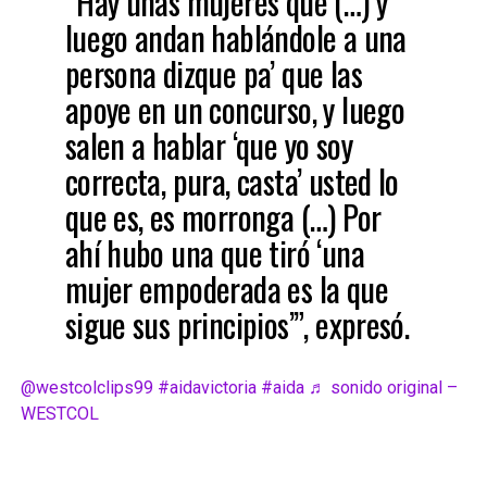
“Hay unas mujeres que (…) y
luego andan hablándole a una
persona dizque pa’ que las
apoye en un concurso, y luego
salen a hablar ‘que yo soy
correcta, pura, casta’ usted lo
que es, es morronga (…) Por
ahí hubo una que tiró ‘una
mujer empoderada es la que
sigue sus principios’”, expresó.
@westcolclips99
#aidavictoria
#aida
♬ sonido original –
WESTCOL