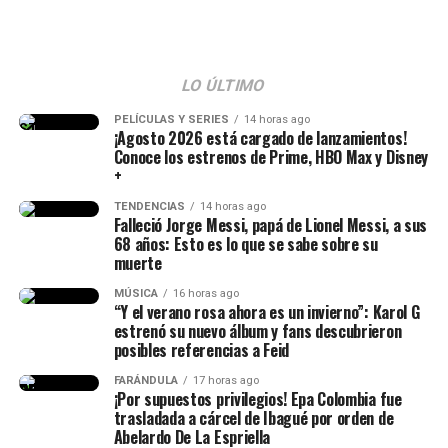
LO ÚLTIMO
Epa Colombia y su abogada (Imagen
tomada de IG Rechismes)
PELÍCULAS Y SERIES
14 horas ago
¡Agosto 2026 está cargado de lanzamientos!
Conoce los estrenos de Prime, HBO Max y Disney
+
TENDENCIAS
14 horas ago
Falleció Jorge Messi, papá de Lionel Messi, a sus
68 años: Esto es lo que se sabe sobre su
muerte
MÚSICA
16 horas ago
“Y el verano rosa ahora es un invierno”: Karol G
estrenó su nuevo álbum y fans descubrieron
posibles referencias a Feid
FARÁNDULA
17 horas ago
¡Por supuestos privilegios! Epa Colombia fue
trasladada a cárcel de Ibagué por orden de
Abelardo De La Espriella