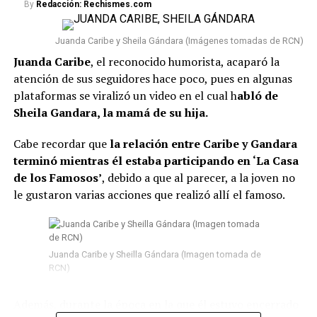
By
Redacción: Rechismes.com
Lee también: “¿Qué le pasó en la cara?”:
Seguidores ante una nueva foto que se conoció de
Juanda Caribe y Sheila Gándara (Imágenes tomadas de RCN)
Epa Colombia desde prisión
Juanda Caribe
, el reconocido humorista, acaparó la
atención de sus seguidores hace poco, pues en algunas
Conviene señalar que
Epa Colombia no ha sido la
plataformas se viralizó un video en el cual h
abló de
única que se vio involucrada en esta situación.
Según
Sheila Gandara, la mamá de su hija.
la información conocida, fueron en total 103 presos los
que fueron trasladados a diferentes prisiones. Además,
Cabe recordar que
la relación entre Caribe y Gandara
El Tiempo reveló que, entre estos, se encuentran
terminó mientras él estaba participando en ‘La Casa
algunos “capos” que participaron en el denominado
de los Famosos’
, debido a que al parecer, a la joven no
‘tarimazo’ de Medellín.
le gustaron varias acciones que realizó allí el famoso.
#ATENTOS
. Momento en el
que son trasladados 103
Juanda Caribe y Sheilla Gándara (Imagen tomada de
peligrosos reclusos desde
RCN)
cárcel La Paz en Itagüí
Además, durante la época en la que él estuvo encerrado