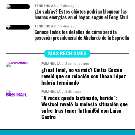
TENDENCIAS
2 días ago
¿Lo sabías? Estos objetos podrían bloquear las
buenas energías en el hogar, según el Feng Shui
TENDENCIAS
2 días ago
Conoce todos los detalles de cómo será la
posesión presidencial de Abelardo de la Espriella
MÁS RECHISMES
FARÁNDULA
3 semanas ago
¿Final final, no va más? Cintia Cossio
reveló que su relación con Jhoan López
habría terminado
FARÁNDULA
3 días ago
“A veces quedo lastimado, herido”:
Westcol reveló la molesta situación que
sufre tras tener 1nt1mid5d con Luisa
Castro