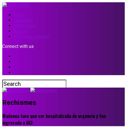
Inicio
Farándula
Tendencias
Música
Películas y series
Connect with us
Rechismes
Madonna tuvo que ser hospitalizada de urgencia y fue
ingresada a UCI