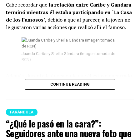
Cabe recordar que
la relación entre Caribe y Gandara
terminó mientras él estaba participando en ‘La Casa
de los Famosos’
, debido a que al parecer, a la joven no
le gustaron varias acciones que realizó allí el famoso.
Juanda Caribe y Sheilla Gándara (Imagen tomada de
RCN)
Además, durante la época en la que él estuvo encerrado
surgieron
varios rumores de infidelidad
y por si fuera
CONTINUE READING
poco, en las últimas semanas del program
a Juanda
empezó a tener acercamientos intensos con Mariana
Zapata.
FARÁNDULA
Lee también: “¿Qué le pasó en la cara?”:
“¿Qué le pasó en la cara?”:
Seguidores ante una nueva foto que se conoció de
Seguidores ante una nueva foto que
Epa Colombia desde prisión