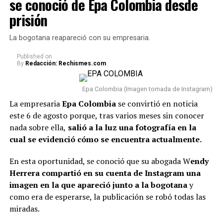
se conoció de Epa Colombia desde
En este caso, el comediante fue tema de conversación
prisión
recientemente porque, tras varios meses de volver a su
vida real, re
veló cómo se encuentra actualmente su
La bogotana reapareció con su empresaria.
relación con Sheila.
Published
on
By
Redacción: Rechismes.com
“Van dos meses. Hoy, después
de dos meses, estoy
Epa Colombia (Imagen tomada de Instagram)
totalmente tranquilo, estoy
La empresaria
Epa Colombia
se convirtió en noticia
este 6 de agosto porque, tras varios meses sin conocer
bien. Incluso, para que dejen el
nada sobre ella,
salió a la luz una fotografía en la
tema ahí también, con la
cual se evidenció cómo se encuentra actualmente.
mamá de la niña estoy bien.
En esta oportunidad, se conoció que su abogada W
endy
Como se lo dije a ella, tal vez
Herrera compartió en su cuenta de Instagram una
en algunas vainas no
imagen en la que apareció junto a la bogotana
y
como era de esperarse, la publicación se robó todas las
compaginamos, se acabó lo
miradas.