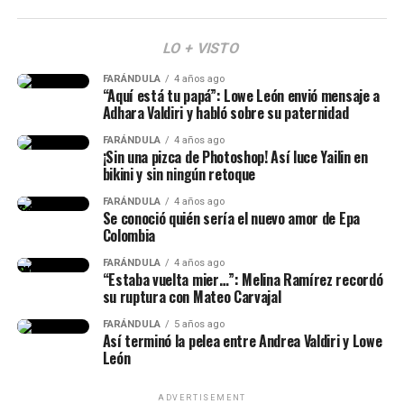
Victoria? Yina Calderón opinó al respecto y causó
revuelo
LO + VISTO
Y en este caso, todos estos hechos generaron muchas
FARÁNDULA
4 años ago
reacciones y se avivaron luego de que Calderón contara,
“Aquí está tu papá”: Lowe León envió mensaje a
en una dinámica de preguntas y respuestas en sus
Adhara Valdiri y habló sobre su paternidad
historias de Instagram, q
ue conoce al papá de su niña
FARÁNDULA
4 años ago
desde hace siete años.
¡Sin una pizca de Photoshop! Así luce Yailin en
bikini y sin ningún retoque
“Lo conocí hace siete años, ha
FARÁNDULA
4 años ago
Se conoció quién sería el nuevo amor de Epa
sido la historia de amor más
Colombia
impactante de la historia y, a
FARÁNDULA
4 años ago
“Estaba vuelta mier…”: Melina Ramírez recordó
pesar de muchos bajos y altos,
su ruptura con Mateo Carvajal
Epa Colombia y su abogada (Imagen
siempre estuvo para mí”, había
tomada de IG Rechismes)
FARÁNDULA
5 años ago
Así terminó la pelea entre Andrea Valdiri y Lowe
dicho.
León
ADVERTISEMENT