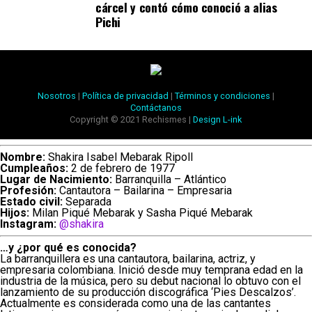
cárcel y contó cómo conoció a alias
Pichi
Nosotros
|
Política de privacidad
|
Términos y condiciones
|
Contáctanos
Copyright © 2021 Rechismes |
Design L-ink
Nombre:
Shakira Isabel Mebarak Ripoll
Cumpleaños:
2 de febrero de 1977
Lugar de Nacimiento:
Barranquilla – Atlántico
Profesión:
Cantautora – Bailarina – Empresaria
Estado civil:
Separada
Hijos:
Milan Piqué Mebarak y Sasha Piqué Mebarak
Instagram:
@shakira
…y ¿por qué es conocida?
La barranquillera es una cantautora, bailarina, actriz, y
empresaria colombiana. Inició desde muy temprana edad en la
industria de la música, pero su debut nacional lo obtuvo con el
lanzamiento de su producción discográfica ‘Pies Descalzos’.
Actualmente es considerada como una de las cantantes