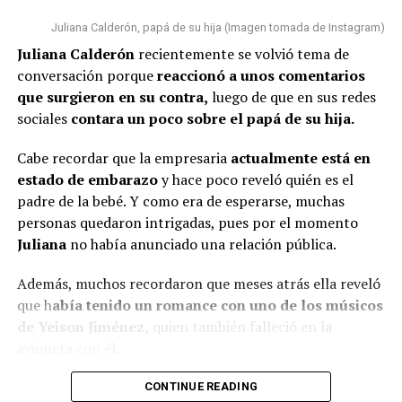
Estamos cumpliendo con lo que
En esta ocasión, algunas personas n
o pasaron por alto
nos toca”, concluyó.
Juliana Calderón, papá de su hija (Imagen tomada de Instagram)
que la bogotana ha tenido algunos cambios físicos
.
Juliana Calderón
recientemente se volvió tema de
Por un lado, señalaron que s
e le vio con una tonalidad
conversación porque
reaccionó a unos comentarios
de cabello diferente
y además, algunos usuarios
@rutelgamy
#seguidores
#viraltiktok
#soyjuandacaribe
que surgieron en su contra,
luego de que en sus redes
comentaron que l
a empresaria se habría realizado
#soyjuandacaribeshow
#hija
♬ sonido original –
sociales
contara un poco sobre el papá de su hija.
algunos procedimientos estéticos en su rostro.
MIRANDA RUTH
Cabe recordar que la empresaria
actualmente está en
De hecho, varios la notaron diferente y cuestionaron al
estado de embarazo
y hace poco reveló quién es el
respecto.
padre de la bebé. Y como era de esperarse, muchas
personas quedaron intrigadas, pues por el momento
“¿Qué le pasó en la cara?”, “
Se ve súper inyectada,
Juliana
no había anunciado una relación pública.
muchos rellenos”
, “¿No están viendo sus labios y
perfilamiento?”, “
Se dañó el rostro”
, comentaron.
Además, muchos recordaron que meses atrás ella reveló
que h
abía tenido un romance con uno de los músicos
Finalmente, otro grupo de personas señaló que veían
de Yeison Jiménez,
quien también falleció en la
bien a
Epa
y que sería normal verla con algunos cambios
avioneta con él.
debido al tiempo que ha pasado.
Lee también: ¿Escro estaría “utilizando” a Aida
CONTINUE READING
(Recuerda dar clic en la imagen)