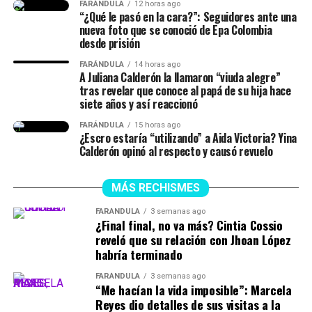
señaló.
FARÁNDULA
12 horas ago
“¿Qué le pasó en la cara?”: Seguidores ante una
nueva foto que se conoció de Epa Colombia
desde prisión
Finalmente, la chica dejó en evidencia que durante ese
lapso de tiempo no siempre estuvieron juntos, y
FARÁNDULA
14 horas ago
A Juliana Calderón la llamaron “viuda alegre”
tuvieron idas y venidas.
tras revelar que conoce al papá de su hija hace
siete años y así reaccionó
@juliethpaolaberdu7
#LIVEIncentiveProgram
FARÁNDULA
15 horas ago
#SideHustleLIVE
#PaidPartnership
#yinacalderonoficial
¿Escro estaría “utilizando” a Aida Victoria? Yina
#julianacalderon
♬ sonido original – Julieth
Calderón opinó al respecto y causó revuelo
MÁS RECHISMES
FARÁNDULA
3 semanas ago
¿Final final, no va más? Cintia Cossio
reveló que su relación con Jhoan López
habría terminado
FARÁNDULA
3 semanas ago
“Me hacían la vida imposible”: Marcela
Reyes dio detalles de sus visitas a la