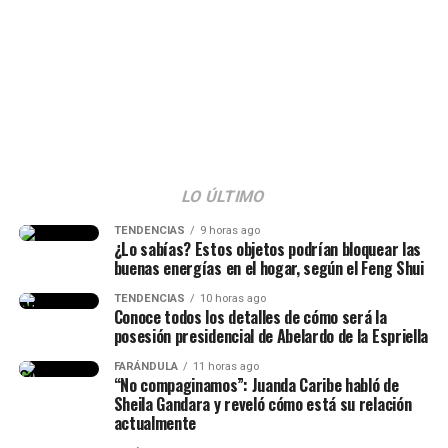
dudas que surgieron tras sus palabras y responder a los
señalamientos. Según se observó,
muchos la tildaron
de ser una “viuda alegre” y ella reaccionó al
respecto.
“La viuda alegre, ve. Me da risa
con ese tema, porque mucha
gente no entendió esa parte.
LO ÚLTIMO
Hice la historia diciendo hace
TENDENCIAS
9 horas ago
¿Lo sabías? Estos objetos podrían bloquear las
cuánto conocí al papá de mi
buenas energías en el hogar, según el Feng Shui
hija, lo conocí hace siete años
TENDENCIAS
10 horas ago
Conoce todos los detalles de cómo será la
(…) Duramos un tiempo
posesión presidencial de Abelardo de la Espriella
separados y cantidad de cosas
FARÁNDULA
11 horas ago
(…) No diré nada hasta que él
“No compaginamos”: Juanda Caribe habló de
Sheila Gandara y reveló cómo está su relación
quiera hablar del tema”,
actualmente