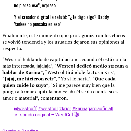
no piensa eso”, expresó.
Y el creador digital le refutó: “¿Te digo algo? Daddy
Yankee no pensaba en eso”.
Finalmente, este momento que protagonizaron los chicos
se volvió tendencia y los usuarios dejaron sus opiniones al
respecto.
“Westcol hablando de capitulaciones cuando él está con la
más interesada, jajajaja”, “
Westcol dedicó medio stream a
hablar de Karina”,
“Westcol tirándole factos a Kris”,
“
Jajaj, me hicieron reír”,
“Yo sí lo haría”, “
Que cada
quien cuide lo suyo”
, “Sí me parece muy bien que la
ponga a firmar capitulaciones; ahí él se da cuenta si es
amor o material”, comentaron.
@westcoff
#westcol
#krisr
#karinagarciaoficiall
♬ sonido original – WestCoff🎬