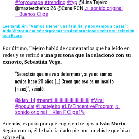
#foryoupage
#trending
#fyp
@Lina Tejeiro
@masterchefcol26 @CanalRCN
♬ sonido original
– Buenos Clips
Lee también: “Vamos a tener una familia, y nos vamos a casar”:
Aida Victoria causó sorpresa tras declaraciones sobre su relación
con Escro
Por último, Tejeiro habló de comentarios que ha leído en
redes y se refirió a u
na persona que la relacionó con su
exnovio, Sebastián Vega.
“Sebastián que me va a determinar, si ya no somos
novios hace 20 años (…) Creen que eso es un insulto
(risas)”, señaló.
@klan_f4
#paratiiiiiiiiiiiiiiiiiiiiiiiiiiiiiii
#Viral
#popular
#linatejeiro
#LIVEIncentiveProgram
♬
sonido original – Klan F Clips1%
Además, expuso por qué cogió entre ojos a
Iván Marín.
Según contó, él le habría dado pie por un chiste que hizo
sobre ella.