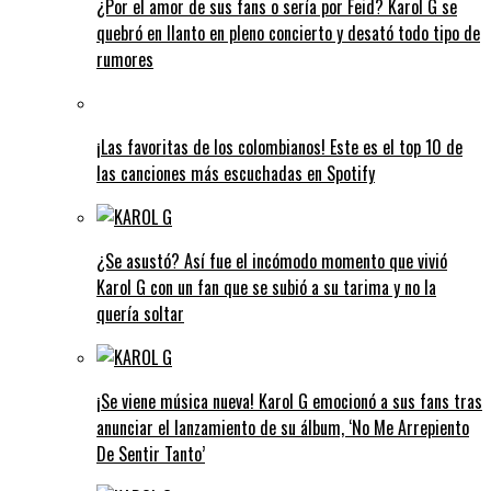
¿Por el amor de sus fans o sería por Feid? Karol G se
quebró en llanto en pleno concierto y desató todo tipo de
rumores
¡Las favoritas de los colombianos! Este es el top 10 de
las canciones más escuchadas en Spotify
¿Se asustó? Así fue el incómodo momento que vivió
Karol G con un fan que se subió a su tarima y no la
quería soltar
¡Se viene música nueva! Karol G emocionó a sus fans tras
anunciar el lanzamiento de su álbum, ‘No Me Arrepiento
De Sentir Tanto’