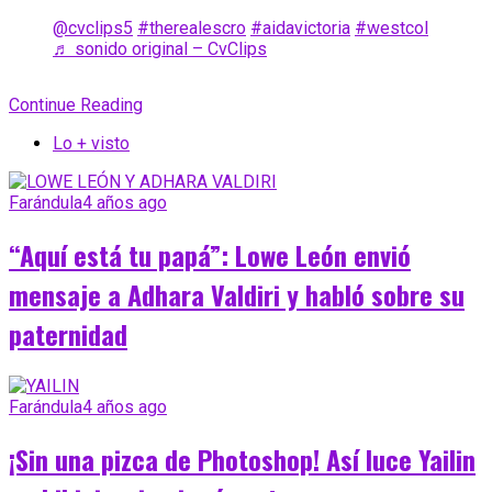
@cvclips5
#therealescro
#aidavictoria
#westcol
♬ sonido original – CvClips
Continue Reading
Lo + visto
Farándula
4 años ago
“Aquí está tu papá”: Lowe León envió
mensaje a Adhara Valdiri y habló sobre su
paternidad
Farándula
4 años ago
¡Sin una pizca de Photoshop! Así luce Yailin