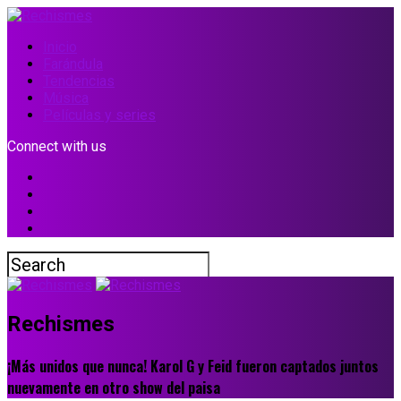
Inicio
Farándula
Tendencias
Música
Películas y series
Connect with us
Rechismes
¡Más unidos que nunca! Karol G y Feid fueron captados juntos
nuevamente en otro show del paisa