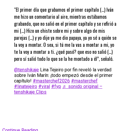
“El primer día que grabamos el primer capítulo (…) Iván
me hizo un comentario al aire, mientras estábamos
grabando, que no salió en el primer capítulo y se refirió a
mi (…) Hizo un chiste sobre mi y sobre algo de mis
parejas (…) y yo dije ya me dio papaya, ya yo sé a quién se
la voy a montar. O sea, si tú me la vas a montar a mi, yo
te la voy a montar a ti. ¿qué pasó? que eso no salió (…)
pero sí salió todo lo que se la he montado a él”, señaló.
@tenshikaje
Lina Tejeiro por fin reveló la verdad
sobre Iván Marín: ¡todo empezó desde el primer
capítulo!
#masterchef2026
#masterchef
#linatejeiro
#viral
#fyp
♬ sonido original –
tenshikaje Clips
Continue Reading