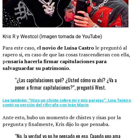
Kris R y Westcol (Imagen tomada de YouTube)
Para este caso, e
l novio de Luisa Castro
le preguntó al
rapero si, en caso de que las cosas trascendieran con ella,
pe
nsaría hacerla firmar capitulaciones para
salvaguardar su patrimonio.
“¿Las capitulaciones qué? ¿Usted cómo va ahí? ¿Va a
poner a firmar capitulaciones?”, preguntó West.
Lee también: “Hizo un chiste sobre mí y mis parejas”: Lina Tejeiro
contó su versión del rifirrafe con Iván Marín
Ante esto, hubo un momento de chistes y risas por la
pregunta y finalmente, Kris dijo lo que pensaba.
“No, la verdad yo no he pensado en eso. Cuando uno ama