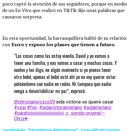
poco captó la atención de sus seguidores, porque en medio
de un En Vivo que realizó en TikTik dijo unas palabras que
causaron sorpresa.
En esta oportunidad, la barranquillera habló de su relación
con
Escro y expuso los planes que tienen a futuro.
“Las cosas como las estoy viendo, David y yo vamos a
tener una familia, y nos vamos a casar y muchas cosas. Y
vuelvo y les digo, en algún momento si yo pienso tener
otro bebé, apenas el bebé esté ahí yo no voy querer estar
peleándome con nadie en redes. Ni tampoco que nadie
venga a desestabilizar mi paz”, expresó.
@christianorozco09
aida victoria se quiere casar
#viral
#fyp
#aidavictoriamerlano
#aidamerlano
#paratiiiiiiiiiiiiiiiiiiiiiiiiiiiiiii
♬ sonido original –
Chris♥️
Lee también: “Permítanme defenderme”: Jorge Alfredo Vargas