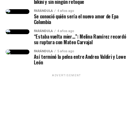
bikini y sin ningún retoque
“Lo conocí hace siete años, ha
FARÁNDULA
4 años ago
Se conoció quién sería el nuevo amor de Epa
sido la historia de amor más
Colombia
impactante de la historia y, a
FARÁNDULA
4 años ago
“Estaba vuelta mier…”: Melina Ramírez recordó
pesar de muchos bajos y altos,
su ruptura con Mateo Carvajal
siempre estuvo para mí”, había
Epa Colombia y su abogada (Imagen
FARÁNDULA
5 años ago
Así terminó la pelea entre Andrea Valdiri y Lowe
dicho.
tomada de IG Rechismes)
León
ADVERTISEMENT
(Recuerda dar clic en la imagen)