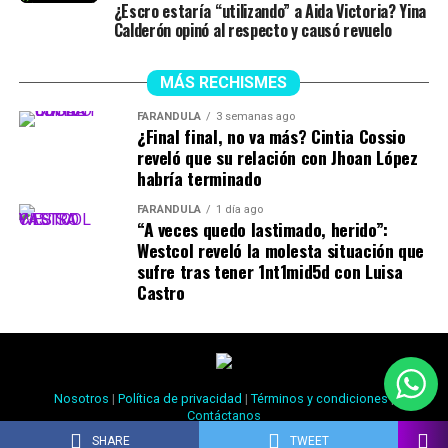
¿Escro estaría “utilizando” a Aida Victoria? Yina
#julianacalderon
♬ sonido original – Julieth
Calderón opinó al respecto y causó revuelo
MÁS RECHISMES
FARÁNDULA
3 semanas ago
¿Final final, no va más? Cintia Cossio
reveló que su relación con Jhoan López
habría terminado
FARÁNDULA
1 día ago
“A veces quedo lastimado, herido”:
Westcol reveló la molesta situación que
sufre tras tener 1nt1mid5d con Luisa
Castro
Nosotros
|
Política de privacidad
|
Términos y condiciones
|
Contáctanos
Copyright © 2021 Rechismes |
Design L-ink
SHARE
TWEET