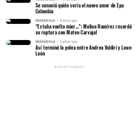
“Lo conocí hace siete años, ha
Se conoció quién sería el nuevo amor de Epa
sido la historia de amor más
Colombia
impactante de la historia y, a
FARÁNDULA
4 años ago
“Estaba vuelta mier…”: Melina Ramírez recordó
pesar de muchos bajos y altos,
su ruptura con Mateo Carvajal
siempre estuvo para mí”, había
Epa Colombia y su abogada (Imagen
FARÁNDULA
5 años ago
Así terminó la pelea entre Andrea Valdiri y Lowe
dicho.
tomada de IG Rechismes)
León
ADVERTISEMENT
(Recuerda dar clic en la imagen)