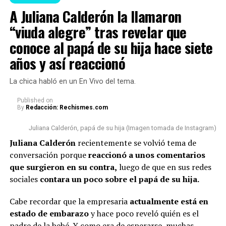
“Ese es el único compromiso
A Juliana Calderón la llamaron
“viuda alegre” tras revelar que
que yo tengo con la vida, ser
Sin duda alguna, este anuncio causó emoción entre los
seguidores de
Epa
. Sin embargo, cabe señalar que hubo
conoce al papá de su hija hace siete
buen papá (…) Muchas vainas
otro hecho que también se volvió muy comentado
años y así reaccionó
que las sacan de contexto,
respecto a la apariencia de la empresaria.
estamos llevando una relación
La chica habló en un En Vivo del tema.
Lee también: A Juliana Calderón la llamaron “viuda
cordial y respetuosa (…)
alegre” tras revelar que conoce al papá de su hija
Published
on
By
Redacción: Rechismes.com
Estamos cumpliendo con lo que
hace siete años y así reaccionó
nos toca”, concluyó.
Juliana Calderón, papá de su hija (Imagen tomada de Instagram)
En esta ocasión, algunas personas n
o pasaron por alto
Juliana Calderón
recientemente se volvió tema de
que la bogotana ha tenido algunos cambios físicos
.
conversación porque
reaccionó a unos comentarios
Por un lado, señalaron que s
e le vio con una tonalidad
@rutelgamy
#seguidores
#viraltiktok
#soyjuandacaribe
que surgieron en su contra,
luego de que en sus redes
de cabello diferente
y además, algunos usuarios
#soyjuandacaribeshow
#hija
♬ sonido original –
sociales
contara un poco sobre el papá de su hija.
comentaron que l
a empresaria se habría realizado
MIRANDA RUTH
algunos procedimientos estéticos en su rostro.
Cabe recordar que la empresaria
actualmente está en
estado de embarazo
y hace poco reveló quién es el
De hecho, varios la notaron diferente y cuestionaron al
padre de la bebé. Y como era de esperarse, muchas