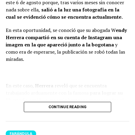
este 6 de agosto porque, tras varios meses sin conocer
bien. Incluso, para que dejen el
nada sobre ella,
salió a la luz una fotografía en la
tema ahí también, con la
cual se evidenció cómo se encuentra actualmente.
mamá de la niña estoy bien.
En esta oportunidad, se conoció que su abogada W
endy
Como se lo dije a ella, tal vez
Herrera compartió en su cuenta de Instagram una
en algunas vainas no
imagen en la que apareció junto a la bogotana
y
como era de esperarse, la publicación se robó todas las
compaginamos, se acabó lo
miradas.
que se acabó y nos toca luchar
por ser buenos papás”,
confesó.
En este caso,
Herrera
reveló que se encuentra
trabajando arduamente con la famosa
para lograr su
libertad
y envió un mensaje bastante esperanzador al
Finalmente,
Caribe
reiteró que su mayor compromiso
respecto.
CONTINUE READING
en la actualidad
es ser un buen papá y mantener una
buena relación con su expareja por el bienestar de
“Una cartagenera te libertará,
su hija.
Epa Colombia”, expresó.
FARÁNDULA