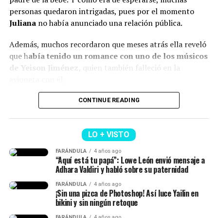
respecto.
personas quedaron intrigadas, pues por el momento
“¿Qué le pasó en la cara?”, “
Se ve súper inyectada,
Juliana
no había anunciado una relación pública.
muchos rellenos”
, “¿No están viendo sus labios y
Además, muchos recordaron que meses atrás ella reveló
perfilamiento?”, “
Se dañó el rostro”
, comentaron.
que h
abía tenido un romance con uno de los músicos
Finalmente, otro grupo de personas señaló que veían
de Yeison Jiménez,
quien también falleció en la
bien a
Epa
y que sería normal verla con algunos cambios
avioneta con él.
debido al tiempo que ha pasado.
Lee también: ¿Escro estaría “utilizando” a Aida
CONTINUE READING
(Recuerda dar clic en la imagen)
Victoria? Yina Calderón opinó al respecto y causó
revuelo
LO + VISTO
Y en este caso, todos estos hechos generaron muchas
FARÁNDULA
4 años ago
reacciones y se avivaron luego de que Calderón contara,
“Aquí está tu papá”: Lowe León envió mensaje a
en una dinámica de preguntas y respuestas en sus
Adhara Valdiri y habló sobre su paternidad
historias de Instagram, q
ue conoce al papá de su niña
FARÁNDULA
4 años ago
desde hace siete años.
¡Sin una pizca de Photoshop! Así luce Yailin en
bikini y sin ningún retoque
FARÁNDULA
4 años ago