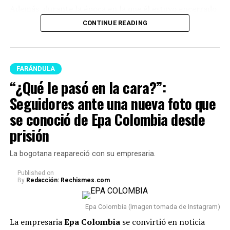
Además, durante la época en la que él estuvo encerrado
surgieron
varios rumores de infidelidad
y por si fuera
CONTINUE READING
poco, en las últimas semanas del program
a Juanda
empezó a tener acercamientos intensos con Mariana
Zapata.
FARÁNDULA
Lee también: “¿Qué le pasó en la cara?”:
“¿Qué le pasó en la cara?”:
Seguidores ante una nueva foto que se conoció de
Seguidores ante una nueva foto que
Epa Colombia desde prisión
se conoció de Epa Colombia desde
En este caso, el comediante fue tema de conversación
prisión
recientemente porque, tras varios meses de volver a su
vida real, re
veló cómo se encuentra actualmente su
La bogotana reapareció con su empresaria.
relación con Sheila.
Published
on
By
Redacción: Rechismes.com
“Van dos meses. Hoy, después
de dos meses, estoy
Epa Colombia (Imagen tomada de Instagram)
totalmente tranquilo, estoy
La empresaria
Epa Colombia
se convirtió en noticia