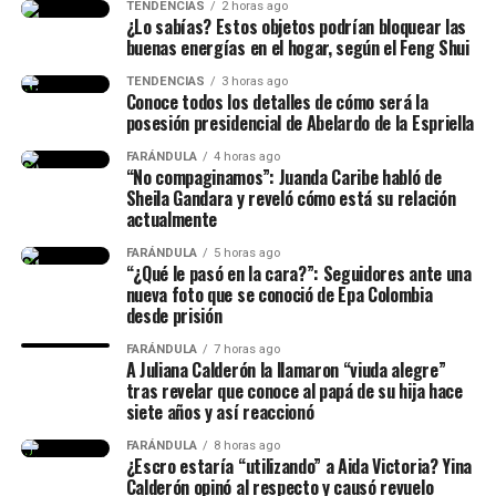
Hice la historia diciendo hace
TENDENCIAS
2 horas ago
¿Lo sabías? Estos objetos podrían bloquear las
cuánto conocí al papá de mi
buenas energías en el hogar, según el Feng Shui
hija, lo conocí hace siete años
TENDENCIAS
3 horas ago
Conoce todos los detalles de cómo será la
(…) Duramos un tiempo
posesión presidencial de Abelardo de la Espriella
separados y cantidad de cosas
FARÁNDULA
4 horas ago
(…) No diré nada hasta que él
“No compaginamos”: Juanda Caribe habló de
Sheila Gandara y reveló cómo está su relación
quiera hablar del tema”,
actualmente
señaló.
FARÁNDULA
5 horas ago
“¿Qué le pasó en la cara?”: Seguidores ante una
nueva foto que se conoció de Epa Colombia
desde prisión
Finalmente, la chica dejó en evidencia que durante ese
lapso de tiempo no siempre estuvieron juntos, y
FARÁNDULA
7 horas ago
A Juliana Calderón la llamaron “viuda alegre”
tuvieron idas y venidas.
tras revelar que conoce al papá de su hija hace
siete años y así reaccionó
@juliethpaolaberdu7
#LIVEIncentiveProgram
FARÁNDULA
8 horas ago
#SideHustleLIVE
#PaidPartnership
#yinacalderonoficial
¿Escro estaría “utilizando” a Aida Victoria? Yina
#julianacalderon
♬ sonido original – Julieth
Calderón opinó al respecto y causó revuelo