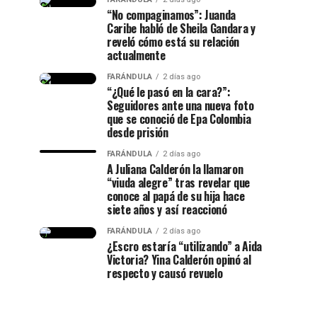
“No compaginamos”: Juanda
Caribe habló de Sheila Gandara y
reveló cómo está su relación
actualmente
FARÁNDULA
2 días ago
“¿Qué le pasó en la cara?”:
Seguidores ante una nueva foto
que se conoció de Epa Colombia
desde prisión
FARÁNDULA
2 días ago
A Juliana Calderón la llamaron
“viuda alegre” tras revelar que
conoce al papá de su hija hace
siete años y así reaccionó
FARÁNDULA
2 días ago
¿Escro estaría “utilizando” a Aida
Victoria? Yina Calderón opinó al
respecto y causó revuelo