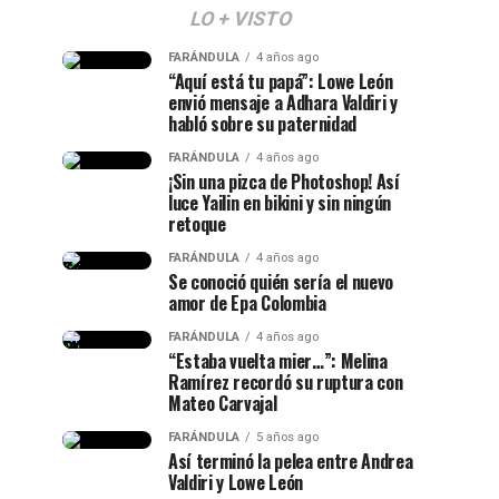
LO + VISTO
FARÁNDULA
4 años ago
“Aquí está tu papá”: Lowe León
envió mensaje a Adhara Valdiri y
habló sobre su paternidad
FARÁNDULA
4 años ago
¡Sin una pizca de Photoshop! Así
luce Yailin en bikini y sin ningún
retoque
FARÁNDULA
4 años ago
Se conoció quién sería el nuevo
amor de Epa Colombia
FARÁNDULA
4 años ago
“Estaba vuelta mier…”: Melina
Ramírez recordó su ruptura con
Mateo Carvajal
FARÁNDULA
5 años ago
Así terminó la pelea entre Andrea
Valdiri y Lowe León