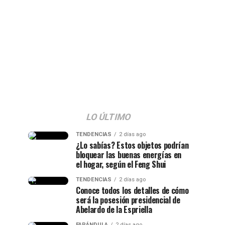
LO ÚLTIMO
TENDENCIAS
2 días ago
¿Lo sabías? Estos objetos podrían
bloquear las buenas energías en
el hogar, según el Feng Shui
TENDENCIAS
2 días ago
Conoce todos los detalles de cómo
será la posesión presidencial de
Abelardo de la Espriella
FARÁNDULA
2 días ago