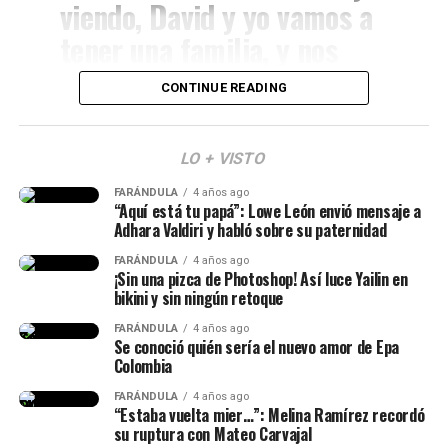
viendo, David y yo vamos a
tener una familia, y nos
vamos a casar y muchas
CONTINUE READING
cosas. Y vuelvo y les digo,
Lina Tejeiro (Imagen tomada de IG)
en algún momento si yo
LO + VISTO
pienso tener otro bebé,
Luego, Lina habló del rifirrafe que tuvo con un chef y
explicó su versión.
FARÁNDULA
4 años ago
apenas el bebé esté ahí yo
“Aquí está tu papá”: Lowe León envió mensaje a
Adhara Valdiri y habló sobre su paternidad
no voy querer estar
“¿Cómo me dice que sabe a
FARÁNDULA
4 años ago
peleándome con nadie en
muchas cosas, si estoy
¡Sin una pizca de Photoshop! Así luce Yailin en
bikini y sin ningún retoque
redes. Ni tampoco que
haciendo lo mismo que ustedes
FARÁNDULA
4 años ago
nadie venga a
nos pusieron? Y es ahí donde
Se conoció quién sería el nuevo amor de Epa
Colombia
desestabilizar mi paz”,
empiezo a sufrir y a decir, es
expresó.
FARÁNDULA
4 años ago
muy contradictorio”, señaló.
“Estaba vuelta mier…”: Melina Ramírez recordó
su ruptura con Mateo Carvajal