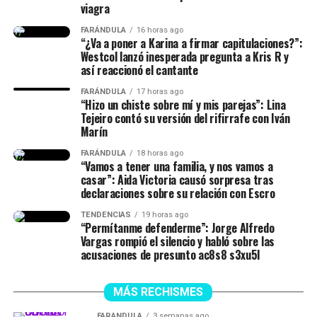
sobre ella.
viagra
FARÁNDULA
16 horas ago
@cvclips5
#therealescro
#aidavictoria
#westcol
♬
“El primer día que
“¿Va a poner a Karina a firmar capitulaciones?”:
sonido original – CvClips
Westcol lanzó inesperada pregunta a Kris R y
grabamos el primer
así reaccionó el cantante
capítulo (…) Iván me hizo
FARÁNDULA
17 horas ago
“Hizo un chiste sobre mí y mis parejas”: Lina
un comentario al aire,
Tejeiro contó su versión del rifirrafe con Iván
mientras estábamos
Marín
grabando, que no salió en el
FARÁNDULA
18 horas ago
“Vamos a tener una familia, y nos vamos a
primer capítulo y se refirió
casar”: Aida Victoria causó sorpresa tras
declaraciones sobre su relación con Escro
a mi (…) Hizo un chiste
TENDENCIAS
19 horas ago
sobre mi y sobre algo de
“Permítanme defenderme”: Jorge Alfredo
Vargas rompió el silencio y habló sobre las
mis parejas (…) y yo dije ya
acusaciones de presunto ac8s8 s3xu5l
me dio papaya, ya yo sé a
quién se la voy a montar. O
MÁS RECHISMES
FARÁNDULA
3 semanas ago