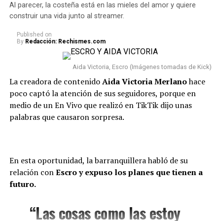
Al parecer, la costeña está en las mieles del amor y quiere
Que la gente ve lo lindo, y hay
“Westcol hablando de capitulaciones cuando él está con
construir una vida junto al streamer.
mucha presión”, inició.
la más interesada, jajajaja”, “
Westcol dedicó medio
Published
on
stream a hablar de Karina”,
“Westcol tirándole factos
By
Redacción: Rechismes.com
a Kris”, “
Jajaj, me hicieron reír”,
“Yo sí lo haría”, “
Que
Y agregó: “Y a eso súmele que
cada quien cuide lo suyo”
, “Sí me parece muy bien que
Aida Victoria, Escro (Imágenes tomadas de Kick)
le pongan un plato y digan ‘no
la ponga a firmar capitulaciones; ahí él se da cuenta si
La creadora de contenido
Aida Victoria Merlano
hace
es amor o material”, comentaron.
me gusta’. Llega un punto en
poco captó la atención de sus seguidores, porque en
medio de un En Vivo que realizó en TikTik dijo unas
que las emociones están a flor
@westcoff
#westcol
#krisr
#karinagarciaoficiall
♬
palabras que causaron sorpresa.
sonido original – WestCoff🎬
de piel, y embarazada pues
peor. Y eso pasó ayer. Estaba
que no daba más”.
En esta oportunidad, la barranquillera habló de su
relación con
Escro y expuso los planes que tienen a
futuro.
“Las cosas como las estoy