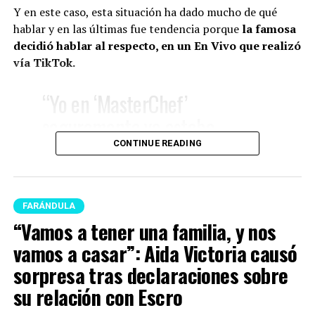
con Iván Marín
Y en este caso, esta situación ha dado mucho de qué
hablar y en las últimas fue tendencia porque
la famosa
Ante esto, hubo un momento de chistes y risas por la
decidió hablar al respecto, en un En Vivo que realizó
pregunta y finalmente, Kris dijo lo que pensaba.
vía TikTok.
“No, la verdad yo no he
“Yo en ‘MasterChef’
pensado en eso. Cuando uno
seguramente ya estaba
ama no piensa eso”, expresó.
embarazada y tenía las
CONTINUE READING
hormonas a mil, a mil, a millón.
Y el creador digital le refutó:
A eso súmenle, que al día
“¿Te digo algo? Daddy Yankee
FARÁNDULA
grabamos dos capítulos (…)
no pensaba en eso”.
“Vamos a tener una familia, y nos
Dormía muy poquito, el trajín
vamos a casar”: Aida Victoria causó
era muy duro, y cuando digo
sorpresa tras declaraciones sobre
Finalmente, este momento que protagonizaron los
que el reality está muy
chicos se volvió tendencia y los usuarios dejaron sus
su relación con Escro
romantizado, me refiero a eso.
opiniones al respecto.