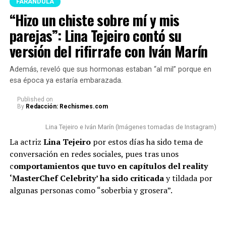
FARÁNDULA
“Hizo un chiste sobre mí y mis
Kris R y Westcol (Imagen tomada de YouTube)
parejas”: Lina Tejeiro contó su
Para este caso, e
l novio de Luisa Castro
le preguntó al
versión del rifirrafe con Iván Marín
rapero si, en caso de que las cosas trascendieran con
ella, pe
nsaría hacerla firmar capitulaciones para
Además, reveló que sus hormonas estaban “al mil” porque en
salvaguardar su patrimonio.
esa época ya estaría embarazada.
Published
on
“¿Las capitulaciones qué?
By
Redacción: Rechismes.com
¿Usted cómo va ahí? ¿Va a
Lina Tejeiro e Iván Marín (Imágenes tomadas de Instagram)
poner a firmar
La actriz
Lina Tejeiro
por estos días ha sido tema de
conversación en redes sociales, pues tras unos
capitulaciones?”, preguntó
c
omportamientos que tuvo en capítulos del reality
West.
‘MasterChef Celebrity’ ha sido criticada
y tildada por
algunas personas como “soberbia y grosera”.
Lee también: “Hizo un chiste sobre mí y mis
parejas”: Lina Tejeiro contó su versión del rifirrafe