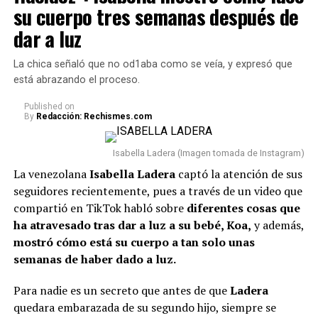
principal de la casa nada que obstaculice el camino.
su cuerpo tres semanas después de
Cualquier elemento allí puede generar una sensación de
Además, ya se confirmó la asistencia de 14 jefes de
dar a luz
desorden y dificultar el ingreso de nuevas
Estado a la ceremonia. Ellos son: J
avier Milei, de
oportunidades, según esta práctica.
Argentina; Daniel Noboa, de Ecuador; José Antonio
La chica señaló que no od1aba como se veía, y expresó que
Kast, de Chile; Santiago Peña, de Paraguay; José
está abrazando el proceso.
Raúl Mulino, de Panamá; Luis Abinader, de
República Dominicana; Nasry Asfura, de Honduras;
Published
on
By
Redacción: Rechismes.com
y Gilmar Pisas, de Curazao, en representación del
Reino de los Países Bajos.
Asimismo, estarán
Isabella Ladera (Imagen tomada de Instagram)
presentes los
vicepresidentes de Perú y Guatemala.
La venezolana
Isabella Ladera
captó la atención de sus
Lee también: “No compaginamos”: Juanda Caribe
seguidores recientemente, pues a través de un video que
habló de Sheila Gandara y reveló cómo está su
compartió en TikTok habló sobre
diferentes cosas que
relación actualmente
ha atravesado tras dar a luz a su bebé, Koa,
y además,
mostró cómo está su cuerpo a tan solo unas
Con respecto a los expresidentes del país, asistirán
Iván
semanas de haber dado a luz.
Duque, César Gaviria y Andrés Pastrana.
Sin
embargo, aún hay incertidumbre sobre si Álvaro Uribe
Para nadie es un secreto que antes de que
Ladera
hará acto de presencia.
quedara embarazada de su segundo hijo, siempre se