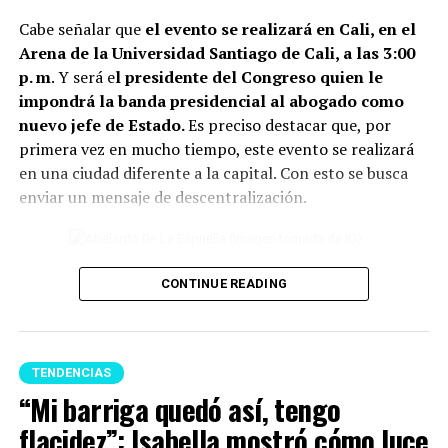
lleva años guardada y sin usarse.
Además de ocupar
Cabe señalar que
el evento se realizará en Cali, en el
espacio innecesario en el closet, conservar estas
Arena de la Universidad Santiago de Cali, a las 3:00
prendas pueden dificultar la sensación de renovación
p. m
. Y será e
l presidente del Congreso quien le
del ambiente.
impondrá la banda presidencial al abogado como
nuevo jefe de Estado.
Es preciso destacar que, por
Lee también: Conoce todos los detalles de cómo
primera vez en mucho tiempo, este evento se realizará
será la posesión presidencial de Abelardo de la
en una ciudad diferente a la capital. Con esto se busca
Espriella
enviar un mensaje de descentralización.
3 Otro elemento para tener en cuenta, son
eliminar las
plantas en casa que están secas o marchitas.
Abelardo De La Espriella (Imagen tomada de IG)
Conservarlas puede significar perder vitalidad.
CONTINUE READING
4 Un tip más, es evitar el exceso de objetos debajo de la
Por otro lado, se conoció que varias delegaciones
cama. Para el Feng Shui, este espacio debe permanecer
internacionales estarán presentes, entre las que se
lo más despejado posible para favorecer el descanso y
destacan las de
El Salvador, Portugal, Corea, la
TENDENCIAS
p
ermitir que la energía circule libremente.
Secretaría General Iberoamericana, Marruecos,
“Mi barriga quedó así, tengo
Guatemala, México, Alemania, Curazao, Perú, Suecia
5 Para finalizar,
se recomienda no tener en la entrada
flacidez”: Isabella mostró cómo luce
y Uruguay.