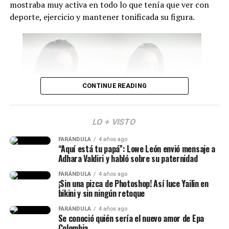
mostraba muy activa en todo lo que tenía que ver con
Por último, se conoció que durante esta jornada se
deporte, ejercicio y mantener tonificada su figura.
firmarán nuevos
decretos relacionados con temas de
salud, seguridad y reducción de costos en contratos
públicos
. Además, se posesionarán los ministros y se
presentará la nueva cúpula militar.
Cabe señalar que Abelardo ya envió un mensaje sobre lo
CONTINUE READING
que será este día.
“Mi posesión será mucho
LO + VISTO
más que una ceremonia.
FARÁNDULA
4 años ago
Isabella Ladera (Imagen tomada de IG)
“Aquí está tu papá”: Lowe León envió mensaje a
Será la primera
Adhara Valdiri y habló sobre su paternidad
demostración de que la
Y en esta oportunidad, Isabella habló de los c
ambios
FARÁNDULA
4 años ago
que ha atravesado su cuerpo tras el embarazo
y
¡Sin una pizca de Photoshop! Así luce Yailin en
descentralización deja de
bikini y sin ningún retoque
reveló que
no siempre hay cuerpos perfectos después
ser un discurso para
de parir.
FARÁNDULA
4 años ago
Se conoció quién sería el nuevo amor de Epa
convertirse en una realidad.
Colombia