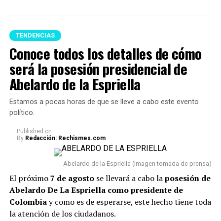
TENDENCIAS
Conoce todos los detalles de cómo
será la posesión presidencial de
Feng Shui (Imagen tomada de Pinterest)
Abelardo de la Espriella
A continuación te presentamos algunos consejos,
Estamos a pocas horas de que se lleve a cabo este evento
respecto a qué
artículos no se deberían tener en un
político.
hogar porque podrían acumular malas energías:
Published
on
By
Redacción: Rechismes.com
1. Uno de los principales reglas es
evitar acumular
objetos rotos o dañados.
Cosas como espejos partidos,
Abelardo de la Espriella (Imagen tomada de prensa)
relojes que no funcionan o electrodomésticos sin
El próximo
7 de agosto
se llevará a cabo la
posesión de
funcionamiento suelen asociarse con el estancamiento y
Abelardo De La Espriella como presidente de
la dificultad para avanzar.
Colombia
y como es de esperarse, este hecho tiene toda
la atención de los ciudadanos.
2. También se recomiend
a deshacerse de la ropa que