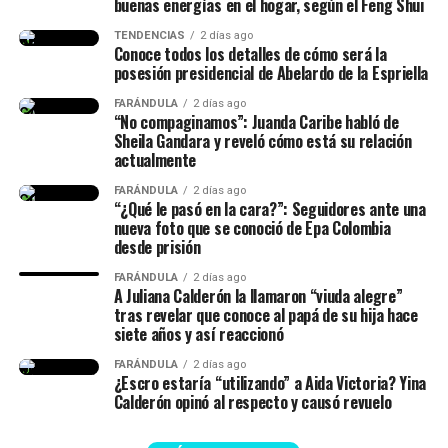
August 5, 2026
buenas energías en el hogar, según el Feng Shui
viralizarse, y las personas le agradecieron por mostrar la
realidad que viven muchas mujeres en un postparto.
TENDENCIAS
2 días ago
Conoce todos los detalles de cómo será la
posesión presidencial de Abelardo de la Espriella
@isalavenezolanaa
te abrazo!! se q es duro no dormir pero
FARÁNDULA
2 días ago
dar vida es renacer, míralo como una segunda oportunidad
“No compaginamos”: Juanda Caribe habló de
para hacerlo bien, o mejor
Sheila Gandara y reveló cómo está su relación
actualmente
♬ original sound –
FARÁNDULA
2 días ago
“¿Qué le pasó en la cara?”: Seguidores ante una
ISABELLA LADERA
nueva foto que se conoció de Epa Colombia
desde prisión
FARÁNDULA
2 días ago
A Juliana Calderón la llamaron “viuda alegre”
tras revelar que conoce al papá de su hija hace
siete años y así reaccionó
FARÁNDULA
2 días ago
¿Escro estaría “utilizando” a Aida Victoria? Yina
Calderón opinó al respecto y causó revuelo