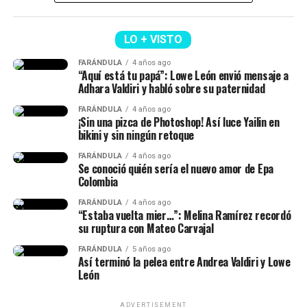
(Recuerda dar clic en la imagen)
Victoria? Yina Calderón opinó al respecto y causó
revuelo
LO + VISTO
Y en este caso, todos estos hechos generaron muchas
FARÁNDULA
4 años ago
reacciones y se avivaron luego de que Calderón contara,
“Aquí está tu papá”: Lowe León envió mensaje a
en una dinámica de preguntas y respuestas en sus
Adhara Valdiri y habló sobre su paternidad
historias de Instagram, q
ue conoce al papá de su niña
FARÁNDULA
4 años ago
desde hace siete años.
¡Sin una pizca de Photoshop! Así luce Yailin en
bikini y sin ningún retoque
“Lo conocí hace siete años, ha
FARÁNDULA
4 años ago
Se conoció quién sería el nuevo amor de Epa
sido la historia de amor más
Colombia
impactante de la historia y, a
FARÁNDULA
4 años ago
“Estaba vuelta mier…”: Melina Ramírez recordó
pesar de muchos bajos y altos,
su ruptura con Mateo Carvajal
siempre estuvo para mí”, había
Epa Colombia y su abogada (Imagen
FARÁNDULA
5 años ago
Así terminó la pelea entre Andrea Valdiri y Lowe
dicho.
tomada de IG Rechismes)
León
ADVERTISEMENT