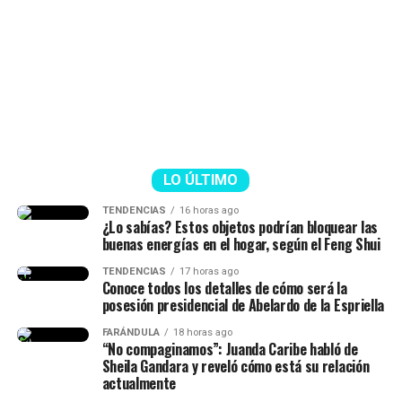
dudas que surgieron tras sus palabras y responder a los
señalamientos. Según se observó,
muchos la tildaron
de ser una “viuda alegre” y ella reaccionó al
respecto.
“La viuda alegre, ve. Me da risa
con ese tema, porque mucha
gente no entendió esa parte.
LO ÚLTIMO
Hice la historia diciendo hace
TENDENCIAS
16 horas ago
¿Lo sabías? Estos objetos podrían bloquear las
cuánto conocí al papá de mi
buenas energías en el hogar, según el Feng Shui
hija, lo conocí hace siete años
TENDENCIAS
17 horas ago
Conoce todos los detalles de cómo será la
(…) Duramos un tiempo
posesión presidencial de Abelardo de la Espriella
separados y cantidad de cosas
FARÁNDULA
18 horas ago
(…) No diré nada hasta que él
“No compaginamos”: Juanda Caribe habló de
Sheila Gandara y reveló cómo está su relación
quiera hablar del tema”,
actualmente