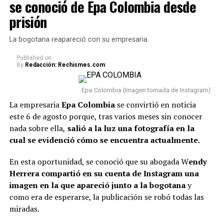
se conoció de Epa Colombia desde
En este caso, el comediante fue tema de conversación
prisión
recientemente porque, tras varios meses de volver a su
vida real, re
veló cómo se encuentra actualmente su
La bogotana reapareció con su empresaria.
relación con Sheila.
Published
on
By
Redacción: Rechismes.com
“Van dos meses. Hoy, después
de dos meses, estoy
Epa Colombia (Imagen tomada de Instagram)
totalmente tranquilo, estoy
La empresaria
Epa Colombia
se convirtió en noticia
este 6 de agosto porque, tras varios meses sin conocer
bien. Incluso, para que dejen el
nada sobre ella,
salió a la luz una fotografía en la
tema ahí también, con la
cual se evidenció cómo se encuentra actualmente.
mamá de la niña estoy bien.
En esta oportunidad, se conoció que su abogada W
endy
Como se lo dije a ella, tal vez
Herrera compartió en su cuenta de Instagram una
en algunas vainas no
imagen en la que apareció junto a la bogotana
y
como era de esperarse, la publicación se robó todas las
compaginamos, se acabó lo
miradas.