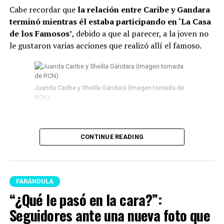
Cabe recordar que
la relación entre Caribe y Gandara
terminó mientras él estaba participando en ‘La Casa
de los Famosos’
, debido a que al parecer, a la joven no
le gustaron varias acciones que realizó allí el famoso.
Juanda Caribe y Sheilla Gándara (Imagen tomada de
RCN)
Además, durante la época en la que él estuvo encerrado
surgieron
varios rumores de infidelidad
y por si fuera
CONTINUE READING
poco, en las últimas semanas del program
a Juanda
empezó a tener acercamientos intensos con Mariana
Zapata.
FARÁNDULA
Lee también: “¿Qué le pasó en la cara?”:
“¿Qué le pasó en la cara?”:
Seguidores ante una nueva foto que se conoció de
Seguidores ante una nueva foto que
Epa Colombia desde prisión