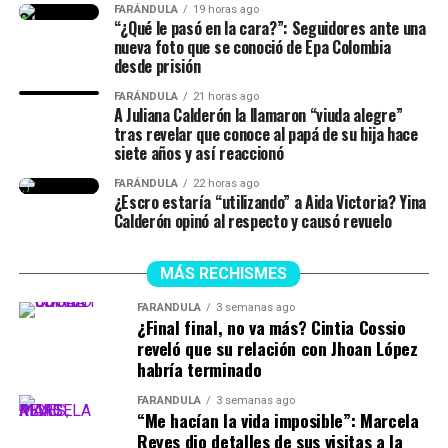
señaló.
FARÁNDULA
19 horas ago
“¿Qué le pasó en la cara?”: Seguidores ante una
nueva foto que se conoció de Epa Colombia
desde prisión
Finalmente, la chica dejó en evidencia que durante ese
lapso de tiempo no siempre estuvieron juntos, y
FARÁNDULA
21 horas ago
A Juliana Calderón la llamaron “viuda alegre”
tuvieron idas y venidas.
tras revelar que conoce al papá de su hija hace
siete años y así reaccionó
@juliethpaolaberdu7
#LIVEIncentiveProgram
FARÁNDULA
22 horas ago
#SideHustleLIVE
#PaidPartnership
#yinacalderonoficial
¿Escro estaría “utilizando” a Aida Victoria? Yina
#julianacalderon
♬ sonido original – Julieth
Calderón opinó al respecto y causó revuelo
MÁS RECHISMES
FARÁNDULA
3 semanas ago
¿Final final, no va más? Cintia Cossio
reveló que su relación con Jhoan López
habría terminado
FARÁNDULA
3 semanas ago
“Me hacían la vida imposible”: Marcela
Reyes dio detalles de sus visitas a la