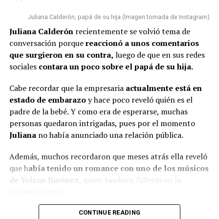
Estamos cumpliendo con lo que
hace siete años y así reaccionó
nos toca”, concluyó.
Juliana Calderón, papá de su hija (Imagen tomada de Instagram)
En esta ocasión, algunas personas n
o pasaron por alto
Juliana Calderón
recientemente se volvió tema de
que la bogotana ha tenido algunos cambios físicos
.
conversación porque
reaccionó a unos comentarios
Por un lado, señalaron que s
e le vio con una tonalidad
@rutelgamy
#seguidores
#viraltiktok
#soyjuandacaribe
que surgieron en su contra,
luego de que en sus redes
de cabello diferente
y además, algunos usuarios
#soyjuandacaribeshow
#hija
♬ sonido original –
sociales
contara un poco sobre el papá de su hija.
comentaron que l
a empresaria se habría realizado
MIRANDA RUTH
algunos procedimientos estéticos en su rostro.
Cabe recordar que la empresaria
actualmente está en
estado de embarazo
y hace poco reveló quién es el
De hecho, varios la notaron diferente y cuestionaron al
padre de la bebé. Y como era de esperarse, muchas
respecto.
personas quedaron intrigadas, pues por el momento
“¿Qué le pasó en la cara?”, “
Se ve súper inyectada,
Juliana
no había anunciado una relación pública.
muchos rellenos”
, “¿No están viendo sus labios y
Además, muchos recordaron que meses atrás ella reveló
perfilamiento?”, “
Se dañó el rostro”
, comentaron.
que h
abía tenido un romance con uno de los músicos
Finalmente, otro grupo de personas señaló que veían
de Yeison Jiménez,
quien también falleció en la
bien a
Epa
y que sería normal verla con algunos cambios
avioneta con él.
debido al tiempo que ha pasado.
Lee también: ¿Escro estaría “utilizando” a Aida
CONTINUE READING