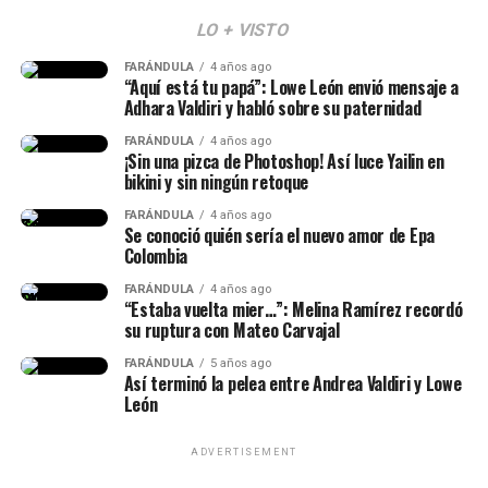
“Ese man la está usando
veces se raja cuando el
LO + VISTO
(…) Ese man no lo conocía
ajetreo es muy duro (…) A
FARÁNDULA
4 años ago
“Aquí está tu papá”: Lowe León envió mensaje a
nadie en Colombia, esa
veces quedo lastimado,
Adhara Valdiri y habló sobre su paternidad
tonta, porque es bien tonta.
quedo herido y no me
FARÁNDULA
4 años ago
¡Sin una pizca de Photoshop! Así luce Yailin en
Le pasó con todos, menos
gusta. Es muy incómodo. No
bikini y sin ningún retoque
con Westcol. Ese man no lo
pasa mucho porque,
FARÁNDULA
4 años ago
Se conoció quién sería el nuevo amor de Epa
conoce nadie, ella le está
obviamente… no quiero dar
Colombia
dando publicidad a él. ¿Que
mucho detalle, mi mujer
FARÁNDULA
4 años ago
el man tiene plata? No creo
me ama mucho”, expresó
“Estaba vuelta mier…”: Melina Ramírez recordó
su ruptura con Mateo Carvajal
ese cuento, a ese cuento le
inicialmente.
FARÁNDULA
5 años ago
falta un pedazo. Y así
Así terminó la pelea entre Andrea Valdiri y Lowe
León
Y agregó: “Por ejemplo,
tuviera, Aida tiene. ¿Qué
normalmente no pasa
necesidad tiene de meterse
ADVERTISEMENT