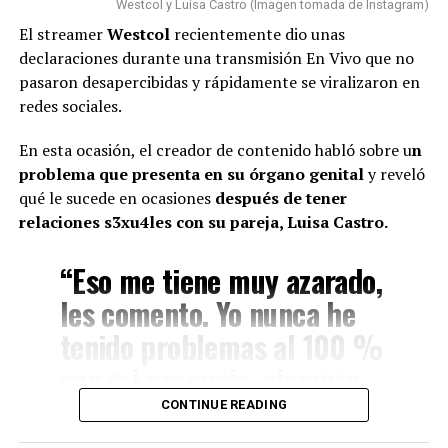
Hice la historia diciendo hace
Westcol y Luisa Castro (Imagen tomada de Instagram)
están utilizando, qué pena
El streamer
Westcol
recientemente dio unas
cuánto conocí al papá de mi
decirlo”.
declaraciones durante una transmisión En Vivo que no
hija, lo conocí hace siete años
pasaron desapercibidas y rápidamente se viralizaron en
redes sociales.
(…) Duramos un tiempo
separados y cantidad de cosas
En esta ocasión, el creador de contenido habló sobre u
n
(…) No diré nada hasta que él
problema que presenta en su órgano genital
y reveló
qué le sucede en ocasiones
después de tener
quiera hablar del tema”,
relaciones s3xu4les con su pareja, Luisa Castro.
señaló.
“Eso me tiene muy azarado,
Yina Calderón (Imagen tomada de IG)
les comento. Yo nunca he
Finalmente, la chica dejó en evidencia que durante ese
lapso de tiempo no siempre estuvieron juntos, y
tenido problemas al 100 %
Luego de esto, Calderón manifestó que la barranquillera
tuvieron idas y venidas.
con mi prepucio, siempre
era una mujer muy talentosa y que debería enfocarse en
sus proyectos, en lugar de centrar su energía en
@juliethpaolaberdu7
ha estado ahí parchado (…)
#LIVEIncentiveProgram
CONTINUE READING
hombres.
#SideHustleLIVE
#PaidPartnership
#yinacalderonoficial
Yo tengo el frenillo… a
#julianacalderon
♬ sonido original – Julieth