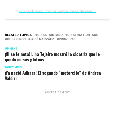
Una publicación compartida por Josse Narvaez (@jossenarvaezm)
RELATED TOPICS:
CRISS HURTADO
CRISTINA HURTADO
GUERREROS
JOSÉ NARVÁEZ
PRINCIPAL
UP NEXT
¡Ni se le nota! Lina Tejeiro mostró la cicatriz que le
quedó en sus glúteos
DON'T MISS
¡Ya nació Adhara! El segundo “motorcito” de Andrea
Valdiri
ADVERTISEMENT