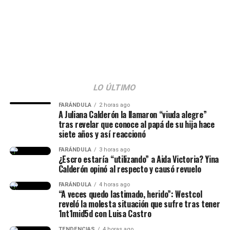
Cabe señalar que el joven indicó que esta situación le ha
ocurrido desde siempre y no únicamente durante su
relación con Castro. Sin embargo, aseguró que ella lo ha
ayudado a sobrellevar el problema.
Lee también: “Mi barriga quedó así, tengo
LO ÚLTIMO
flacidez”: Isabella mostró cómo luce su cuerpo tres
FARÁNDULA
2 horas ago
semanas después de dar a luz
A Juliana Calderón la llamaron “viuda alegre”
tras revelar que conoce al papá de su hija hace
Finalmente,
Westcol
contó que ha buscado soluciones
siete años y así reaccionó
médicas e incluso co
ntempló la posibilidad de
FARÁNDULA
3 horas ago
someterse a una circuncisión.
No obstante, explicó
¿Escro estaría “utilizando” a Aida Victoria? Yina
qué ha frenado esa decisión por algo en concreto.
Calderón opinó al respecto y causó revuelo
FARÁNDULA
4 horas ago
“Esa operación es muy
“A veces quedo lastimado, herido”: Westcol
reveló la molesta situación que sufre tras tener
brusca (…) Me dijeron que
1nt1mid5d con Luisa Castro
me pondrían unos puntos
TENDENCIAS
4 horas ago