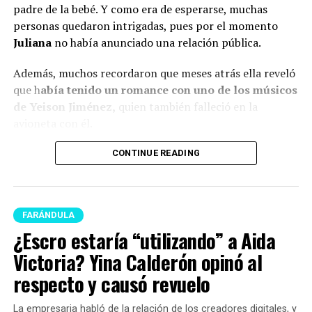
padre de la bebé. Y como era de esperarse, muchas
personas quedaron intrigadas, pues por el momento
Juliana
no había anunciado una relación pública.
Además, muchos recordaron que meses atrás ella reveló
que h
abía tenido un romance con uno de los músicos
de Yeison Jiménez,
quien también falleció en la
avioneta con él.
Lee también: ¿Escro estaría “utilizando” a Aida
CONTINUE READING
Victoria? Yina Calderón opinó al respecto y causó
revuelo
Y en este caso, todos estos hechos generaron muchas
FARÁNDULA
reacciones y se avivaron luego de que Calderón contara,
¿Escro estaría “utilizando” a Aida
en una dinámica de preguntas y respuestas en sus
Victoria? Yina Calderón opinó al
historias de Instagram, q
ue conoce al papá de su niña
respecto y causó revuelo
desde hace siete años.
La empresaria habló de la relación de los creadores digitales, y