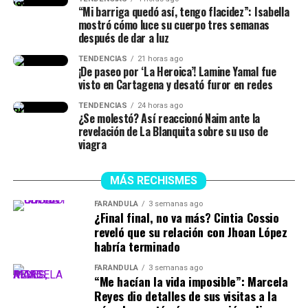
“Mi barriga quedó así, tengo flacidez”: Isabella
que se van a desaparecer
mostró cómo luce su cuerpo tres semanas
solos, pero que no se me
después de dar a luz
podría parar (…) ¿Y uno
TENDENCIAS
21 horas ago
¡De paseo por ‘La Heroica’! Lamine Yamal fue
cómo controla eso, si yo
visto en Cartagena y desató furor en redes
vivo parolo? (…) Y que no
TENDENCIAS
24 horas ago
¿Se molestó? Así reaccionó Naim ante la
puedo tener relaciones
revelación de La Blanquita sobre su uso de
viagra
sexuales en dos meses”,
concluyó.
MÁS RECHISMES
FARÁNDULA
3 semanas ago
¿Final final, no va más? Cintia Cossio
@manuclipss_
#westcol #colombia
reveló que su relación con Jhoan López
habría terminado
♬ sonido original – Manu
FARÁNDULA
3 semanas ago
Clips
“Me hacían la vida imposible”: Marcela
Reyes dio detalles de sus visitas a la