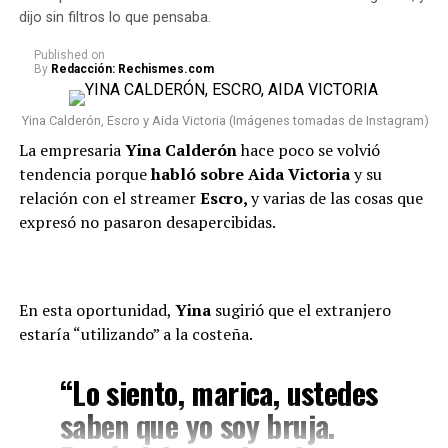
“Lo conocí hace siete años, ha
dijo sin filtros lo que pensaba.
sido la historia de amor más
Published
on
impactante de la historia y, a
By
Redacción: Rechismes.com
pesar de muchos bajos y altos,
Yina Calderón, Escro y Aida Victoria (Imágenes tomadas de Instagram)
siempre estuvo para mí”, había
La empresaria
Yina Calderón
hace poco se volvió
dicho.
tendencia porque
habló sobre Aida Victoria
y su
relación con el streamer
Escro,
y varias de las cosas que
expresó no pasaron desapercibidas.
(Recuerda dar clic en la imagen)
En esta oportunidad,
Yina
sugirió que el extranjero
estaría “utilizando” a la costeña.
“Lo siento, marica, ustedes
saben que yo soy bruja.