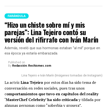
FARÁNDULA
“Hizo un chiste sobre mí y mis
Kris R y Westcol (Imagen tomada de YouTube)
parejas”: Lina Tejeiro contó su
Para este caso, e
l novio de Luisa Castro
le preguntó al
versión del rifirrafe con Iván Marín
rapero si, en caso de que las cosas trascendieran con
ella, pe
nsaría hacerla firmar capitulaciones para
Además, reveló que sus hormonas estaban “al mil” porque en
salvaguardar su patrimonio.
esa época ya estaría embarazada.
Published
on
“¿Las capitulaciones qué?
By
Redacción: Rechismes.com
¿Usted cómo va ahí? ¿Va a
Lina Tejeiro e Iván Marín (Imágenes tomadas de Instagram)
poner a firmar
La actriz
Lina Tejeiro
por estos días ha sido tema de
conversación en redes sociales, pues tras unos
capitulaciones?”, preguntó
c
omportamientos que tuvo en capítulos del reality
West.
‘MasterChef Celebrity’ ha sido criticada
y tildada por
algunas personas como “soberbia y grosera”.