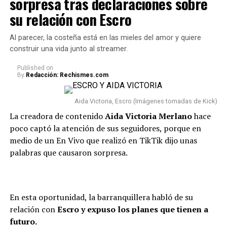
sorpresa tras declaraciones sobre
Finalmente, este momento que protagonizaron los
que el reality está muy
chicos se volvió tendencia y los usuarios dejaron sus
su relación con Escro
romantizado, me refiero a eso.
opiniones al respecto.
Al parecer, la costeña está en las mieles del amor y quiere
Que la gente ve lo lindo, y hay
“Westcol hablando de capitulaciones cuando él está con
construir una vida junto al streamer.
mucha presión”, inició.
la más interesada, jajajaja”, “
Westcol dedicó medio
Published
on
stream a hablar de Karina”,
“Westcol tirándole factos
By
Redacción: Rechismes.com
a Kris”, “
Jajaj, me hicieron reír”,
“Yo sí lo haría”, “
Que
Y agregó: “Y a eso súmele que
cada quien cuide lo suyo”
, “Sí me parece muy bien que
Aida Victoria, Escro (Imágenes tomadas de Kick)
le pongan un plato y digan ‘no
la ponga a firmar capitulaciones; ahí él se da cuenta si
La creadora de contenido
Aida Victoria Merlano
hace
es amor o material”, comentaron.
me gusta’. Llega un punto en
poco captó la atención de sus seguidores, porque en
medio de un En Vivo que realizó en TikTik dijo unas
que las emociones están a flor
@westcoff
#westcol
#krisr
#karinagarciaoficiall
♬
palabras que causaron sorpresa.
sonido original – WestCoff🎬
de piel, y embarazada pues
peor. Y eso pasó ayer. Estaba
que no daba más”.
En esta oportunidad, la barranquillera habló de su
relación con
Escro y expuso los planes que tienen a
futuro.