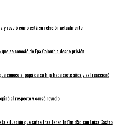
a y reveló cómo está su relación actualmente
o que se conoció de Epa Colombia desde prisión
que conoce al papá de su hija hace siete años y así reaccionó
 opinó al respecto y causó revuelo
sta situación que sufre tras tener 1nt1mid5d con Luisa Castro