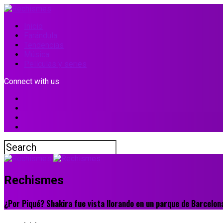
Inicio
Farándula
Tendencias
Música
Películas y series
Connect with us
Rechismes
¿Por Piqué? Shakira fue vista llorando en un parque de Barcelon