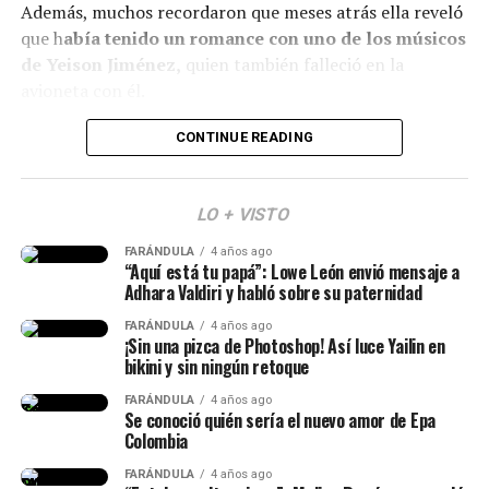
Además, muchos recordaron que meses atrás ella reveló
que h
abía tenido un romance con uno de los músicos
Finalmente, otro grupo de personas señaló que veían
de Yeison Jiménez,
quien también falleció en la
bien a
Epa
y que sería normal verla con algunos cambios
avioneta con él.
debido al tiempo que ha pasado.
Lee también: ¿Escro estaría “utilizando” a Aida
CONTINUE READING
(Recuerda dar clic en la imagen)
Victoria? Yina Calderón opinó al respecto y causó
revuelo
LO + VISTO
Y en este caso, todos estos hechos generaron muchas
FARÁNDULA
4 años ago
reacciones y se avivaron luego de que Calderón contara,
“Aquí está tu papá”: Lowe León envió mensaje a
en una dinámica de preguntas y respuestas en sus
Adhara Valdiri y habló sobre su paternidad
historias de Instagram, q
ue conoce al papá de su niña
FARÁNDULA
4 años ago
desde hace siete años.
¡Sin una pizca de Photoshop! Así luce Yailin en
bikini y sin ningún retoque
“Lo conocí hace siete años, ha
FARÁNDULA
4 años ago
Se conoció quién sería el nuevo amor de Epa
sido la historia de amor más
Colombia
impactante de la historia y, a
FARÁNDULA
4 años ago