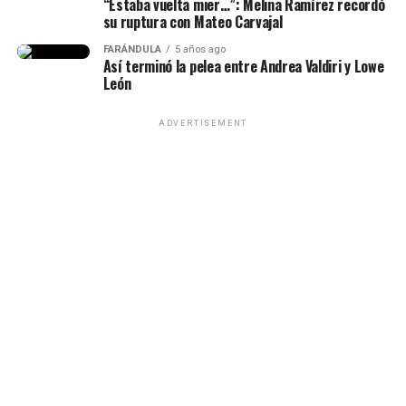
“Estaba vuelta mier…”: Melina Ramírez recordó
pesar de muchos bajos y altos,
su ruptura con Mateo Carvajal
Epa Colombia y su abogada (Imagen
siempre estuvo para mí”, había
tomada de IG Rechismes)
FARÁNDULA
5 años ago
Así terminó la pelea entre Andrea Valdiri y Lowe
dicho.
León
ADVERTISEMENT
(Recuerda dar clic en la imagen)