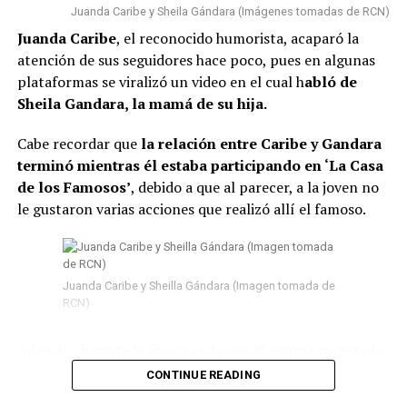
Juanda Caribe y Sheila Gándara (Imágenes tomadas de RCN)
Juanda Caribe
, el reconocido humorista, acaparó la
atención de sus seguidores hace poco, pues en algunas
plataformas se viralizó un video en el cual h
abló de
Sheila Gandara, la mamá de su hija.
Cabe recordar que
la relación entre Caribe y Gandara
terminó mientras él estaba participando en ‘La Casa
de los Famosos’
, debido a que al parecer, a la joven no
le gustaron varias acciones que realizó allí el famoso.
Juanda Caribe y Sheilla Gándara (Imagen tomada de
RCN)
Además, durante la época en la que él estuvo encerrado
surgieron
varios rumores de infidelidad
y por si fuera
CONTINUE READING
poco, en las últimas semanas del program
a Juanda