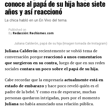
conoce al papá de su hija hace siete
otro hecho que también se volvió muy comentado
buen papá (…) Muchas vainas
respecto a la apariencia de la empresaria.
años y así reaccionó
que las sacan de contexto,
Lee también: A Juliana Calderón la llamaron “viuda
estamos llevando una relación
La chica habló en un En Vivo del tema.
alegre” tras revelar que conoce al papá de su hija
cordial y respetuosa (…)
hace siete años y así reaccionó
Published
on
By
Redacción: Rechismes.com
Estamos cumpliendo con lo que
En esta ocasión, algunas personas n
o pasaron por alto
nos toca”, concluyó.
Juliana Calderón, papá de su hija (Imagen tomada de Instagram)
que la bogotana ha tenido algunos cambios físicos
.
Juliana Calderón
recientemente se volvió tema de
Por un lado, señalaron que s
e le vio con una tonalidad
conversación porque
reaccionó a unos comentarios
de cabello diferente
y además, algunos usuarios
@rutelgamy
#seguidores
#viraltiktok
#soyjuandacaribe
que surgieron en su contra,
luego de que en sus redes
comentaron que l
a empresaria se habría realizado
#soyjuandacaribeshow
#hija
♬ sonido original –
sociales
contara un poco sobre el papá de su hija.
algunos procedimientos estéticos en su rostro.
MIRANDA RUTH
Cabe recordar que la empresaria
actualmente está en
De hecho, varios la notaron diferente y cuestionaron al
estado de embarazo
y hace poco reveló quién es el
respecto.
padre de la bebé. Y como era de esperarse, muchas
personas quedaron intrigadas, pues por el momento
“¿Qué le pasó en la cara?”, “
Se ve súper inyectada,
Juliana
no había anunciado una relación pública.
muchos rellenos”
, “¿No están viendo sus labios y
perfilamiento?”, “
Se dañó el rostro”
, comentaron.