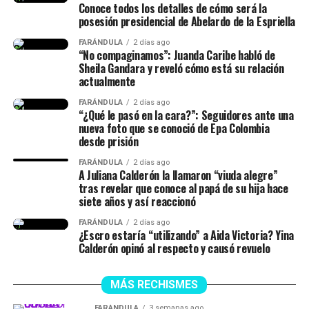
Conoce todos los detalles de cómo será la
(…) Duramos un tiempo
posesión presidencial de Abelardo de la Espriella
separados y cantidad de cosas
FARÁNDULA
2 días ago
(…) No diré nada hasta que él
“No compaginamos”: Juanda Caribe habló de
Sheila Gandara y reveló cómo está su relación
quiera hablar del tema”,
actualmente
señaló.
FARÁNDULA
2 días ago
“¿Qué le pasó en la cara?”: Seguidores ante una
nueva foto que se conoció de Epa Colombia
desde prisión
Finalmente, la chica dejó en evidencia que durante ese
lapso de tiempo no siempre estuvieron juntos, y
FARÁNDULA
2 días ago
A Juliana Calderón la llamaron “viuda alegre”
tuvieron idas y venidas.
tras revelar que conoce al papá de su hija hace
siete años y así reaccionó
@juliethpaolaberdu7
#LIVEIncentiveProgram
FARÁNDULA
2 días ago
#SideHustleLIVE
#PaidPartnership
#yinacalderonoficial
¿Escro estaría “utilizando” a Aida Victoria? Yina
#julianacalderon
♬ sonido original – Julieth
Calderón opinó al respecto y causó revuelo
MÁS RECHISMES
FARÁNDULA
3 semanas ago