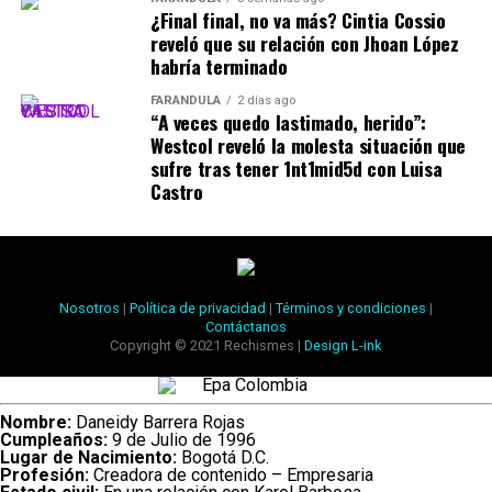
¿Final final, no va más? Cintia Cossio
reveló que su relación con Jhoan López
habría terminado
FARÁNDULA
2 días ago
“A veces quedo lastimado, herido”:
Westcol reveló la molesta situación que
sufre tras tener 1nt1mid5d con Luisa
Castro
Nosotros
|
Política de privacidad
|
Términos y condiciones
|
Contáctanos
Copyright © 2021 Rechismes |
Design L-ink
Nombre:
Daneidy Barrera Rojas
Cumpleaños:
9 de Julio de 1996
Lugar de Nacimiento:
Bogotá D.C.
Profesión:
Creadora de contenido – Empresaria