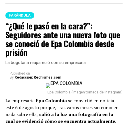
empezó a tener acercamientos intensos con Mariana
Zapata.
FARÁNDULA
Lee también: “¿Qué le pasó en la cara?”:
“¿Qué le pasó en la cara?”:
Seguidores ante una nueva foto que se conoció de
Seguidores ante una nueva foto que
Epa Colombia desde prisión
se conoció de Epa Colombia desde
En este caso, el comediante fue tema de conversación
prisión
recientemente porque, tras varios meses de volver a su
vida real, re
veló cómo se encuentra actualmente su
La bogotana reapareció con su empresaria.
relación con Sheila.
Published
on
By
Redacción: Rechismes.com
“Van dos meses. Hoy, después
de dos meses, estoy
Epa Colombia (Imagen tomada de Instagram)
totalmente tranquilo, estoy
La empresaria
Epa Colombia
se convirtió en noticia
este 6 de agosto porque, tras varios meses sin conocer
bien. Incluso, para que dejen el
nada sobre ella,
salió a la luz una fotografía en la
tema ahí también, con la
cual se evidenció cómo se encuentra actualmente.