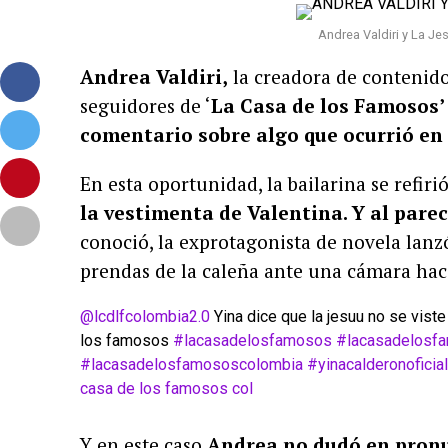
Andrea Valdiri y La J
Andrea Valdiri,
la creadora de contenido
seguidores de ‘
La Casa de los Famosos’
comentario sobre algo que ocurrió en
En esta oportunidad, la bailarina se refir
la vestimenta de Valentina. Y al pare
conoció, la exprotagonista de novela lanz
prendas de la caleña ante una cámara ha
@lcdlfcolombia2.0
Yina dice que la jesuu no se viste
los famosos
#lacasadelosfamosos
#lacasadelosf
#lacasadelosfamososcolombia
#yinacalderonoficial
casa de los famosos col
Y en este caso
Andrea no dudó en pronu