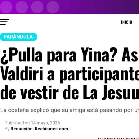
INICIO
FARÁNDULA
¿Pulla para Yina? A
Valdiri a participant
de vestir de La Jesuu
La costeña explicó que su amiga está pasando por u
Published
on
14 mayo, 2025
By
Redacción: Rechismes.com