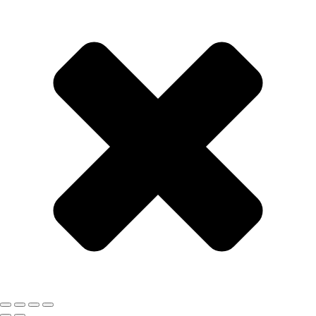
desaparecer solos, pero que
parar (…) ¿Y uno cómo contro
parolo? (…) Y que no puedo 
sexuales en dos meses”, con
@manuclipss_
#westcol #colombia
♬ sonido original – Manu Cl