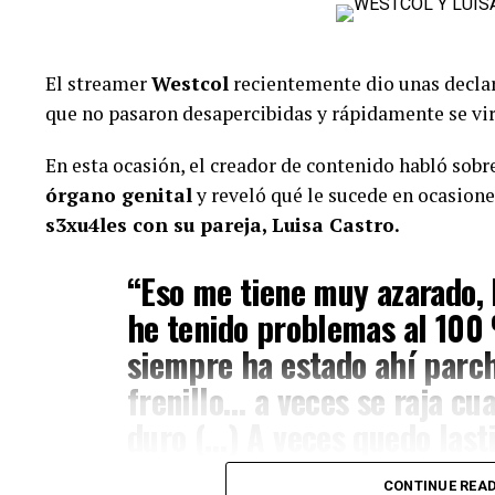
Luego de esto, Calderón manifestó que la barranqui
debería enfocarse en sus proyectos, en lugar de cen
El streamer
Westcol
recientemente dio unas decla
“Ese man la está usando (…)
que no pasaron desapercibidas y rápidamente se vir
conocía nadie en Colombia, 
En esta ocasión, el creador de contenido habló sobr
bien tonta. Le pasó con tod
órgano genital
y reveló qué le sucede en ocasion
Ese man no lo conoce nadie, 
s3xu4les con su pareja, Luisa Castro.
publicidad a él. ¿Que el man
“Eso me tiene muy azarado, 
ese cuento, a ese cuento le f
he tenido problemas al 100
tuviera, Aida tiene. ¿Qué ne
siempre ha estado ahí parch
meterse con semejante man 
frenillo… a veces se raja cu
duro (…) A veces quedo last
Lee también: “A veces quedo lastimado, herido”: We
sufre tras tener 1nt1mid5d con Luisa Castro
no me gusta. Es muy incóm
CONTINUE REA