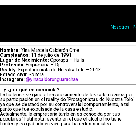
Luisa Castro y Westcol (Imagen 
Nosotros
|
P
Cabe señalar que el joven indicó que esta situación
únicamente durante su relación con Castro. Sin emb
Nombre:
Yina Marcela Calderón Ome
sobrellevar el problema.
Cumpleaños:
11 de julio de 1991
Lugar de Nacimiento:
Oporapa – Huila
Lee también: “Mi barriga quedó así, tengo flacidez
Profesión
: Empresaria – Dj
Reality:
Exprotagonista de Nuestra Tele – 2013
tres semanas después de dar a luz
Estado civil:
Soltera
Instagram:
@yinacalderonguarachaa
Finalmente,
Westcol
contó que ha buscado solucio
…y ¿por qué es conocida?
posibilidad de someterse a una circuncisión.
N
La huilense se ganó el reconocimiento de los colombianos por
su participación en el reality de ‘Protagonistas de Nuestra Tele’,
decisión por algo en concreto.
ya que se destacó por su controversial comportamiento, a tal
punto que fue expulsada de la casa estudio.
Actualmente, la empresaria también es conocida por sus
“Esa operación es muy brus
populares ‘Putifiesta’, evento en el que el alcohol no tiene
límites y es grabado en vivo para las redes sociales.
me pondrían unos puntos qu