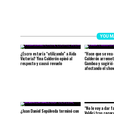
YOU M
¿Escro estaría “utilizando” a Aida
“Hace que se vea 
Victoria? Yina Calderón opinó al
Calderón arremet
respecto y causó revuelo
Gamboa y sugirió 
afectando el show
“No le voy a dar 
¿Juan Daniel Sepúlveda terminó con
Valdiri tras reco