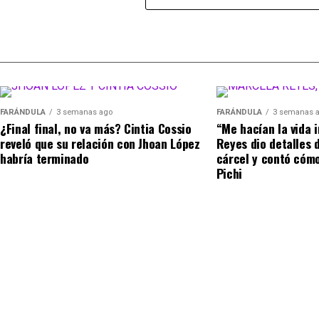
porque, obviamente… no qu
Finalmente, las palabras de
Calderón
se viralizaro
sus propias conclusiones.
detalle, mi mujer me ama m
inicialmente.
Cabe señalar que muchas personas concordaron co
@kimetsu2025
yina habla de Aida y Escro
#yinacalderonof
Y agregó: “Por ejemplo, no
#teamyinacalderon
#chismesito
♬ sonido original – 𝕶𝖎𝖒𝖊𝖙
FARÁNDULA
3 semanas ago
FARÁNDULA
3 semanas 
porque mi mujer me ama muc
¿Final final, no va más? Cintia Cossio
“Me hacían la vida 
la fricción es diferente. Cu
reveló que su relación con Jhoan López
Reyes dio detalles d
habría terminado
cárcel y contó cómo
jacuzzi es cuando se pone 
Pichi
he vivido con eso”.