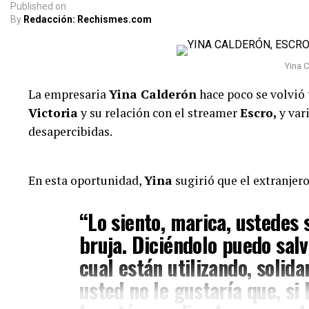
Published
on
By
Redacción: Rechismes.com
Yina 
La empresaria
Yina Calderón
hace poco se volvió
Victoria
y su relación con el streamer
Escro,
y var
desapercibidas.
Juliana Calderón (Im
tomada de IG)
En esta oportunidad,
Yina
sugirió que el extranjero
Y hace unas horas, la empresaria decidió aclarar al
“Lo siento, marica, ustedes
palabras y responder a los señalamientos. Según se
bruja. Diciéndolo puedo salv
una “viuda alegre” y ella reaccionó al respecto
cual están utilizando, solid
“La viuda alegre, ve. Me da ris
usted no le gustaría que, si 