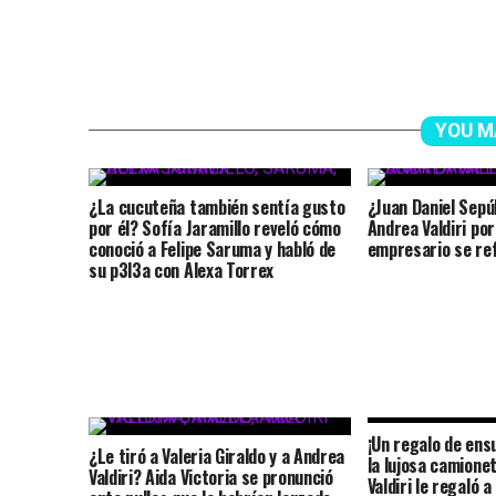
YOU M
¿La cucuteña también sentía gusto
¿Juan Daniel Sepú
por él? Sofía Jaramillo reveló cómo
Andrea Valdiri por
conoció a Felipe Saruma y habló de
empresario se ref
su p3l3a con Alexa Torrex
¡Un regalo de ens
¿Le tiró a Valeria Giraldo y a Andrea
la lujosa camione
Valdiri? Aida Victoria se pronunció
Valdiri le regaló a