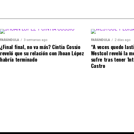
tomada de IG Rechismes)
“Lo conocí hace siete años, ha s
más impactante de la historia y
bajos y altos, siempre estuvo pa
FARÁNDULA
3 semanas ago
FARÁNDULA
2 días ago
¿Final final, no va más? Cintia Cossio
“A veces quedo last
reveló que su relación con Jhoan López
Westcol reveló la m
(Recuerda dar clic en la imagen)
habría terminado
sufre tras tener 1n
Castro