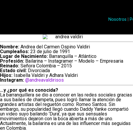
Nosotros
|
P
Juliana Calderón (Im
tomada de IG)
Y hace unas horas, la empresaria decidió aclarar al
Nombre:
Andrea del Carmen Ospino Valdiri
Cumpleaños:
23 de julio de 1991
palabras y responder a los señalamientos. Según se
Lugar de Nacimiento:
Barranquilla – Atlántico
Profesión:
Bailarina – Instagramer – Modelo – Empresaria
una “viuda alegre” y ella reaccionó al respecto
Reinado:
Señora Colombia – 2015
Estado civil:
Divorciada
Hijos:
Isabella Valdiri y Adhara Valdiri
“La viuda alegre, ve. Me da ris
Instagram:
@andreavaldirisos
mucha gente no entendió esa par
…y ¿por qué es conocida?
La barranquillera se dio a conocer en las redes sociales gracias
diciendo hace cuánto conocí al p
a sus bailes de champeta, pues logró llamar la atención de
grandes artistas del reguetón como: Romeo Santos. Sin
conocí hace siete años (…) Dur
embargo, su popularidad llegó cuando Daddy Yanke compartió
un video suyo bailando ‘Dura’, ya que sus sensuales
separados y cantidad de cosas (
movimientos dejaron con la boca abierta a más de uno.
Actualmente, la bailarina es una de las influencer más seguidas
que él quiera hablar del tema”, 
en Colombia.