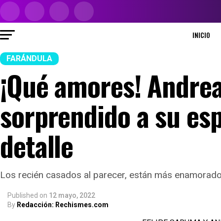
INICIO
FARÁNDULA
¡Qué amores! Andrea 
sorprendido a su es
detalle
Los recién casados al parecer, están más enamorado
Published
on
12 mayo, 2022
By
Redacción: Rechismes.com