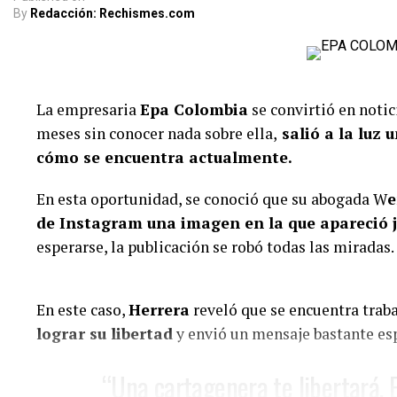
compaginamos, se acabó lo que 
By
Redacción: Rechismes.com
luchar por ser buenos papás”, c
Finalmente,
Caribe
reiteró que su mayor compromi
La empresaria
Epa Colombia
se convirtió en notic
papá y mantener una buena relación con su exp
meses sin conocer nada sobre ella,
salió a la luz 
cómo se encuentra actualmente.
“Ese es el único compromiso que
ser buen papá (…) Muchas vaina
En esta oportunidad, se conoció que su abogada W
e
contexto, estamos llevando una 
de Instagram una imagen en la que apareció 
esperarse, la publicación se robó todas las miradas.
respetuosa (…) Estamos cumplie
toca”, concluyó.
En este caso,
Herrera
reveló que se encuentra tra
lograr su libertad
y envió un mensaje bastante es
@rutelgamy
#seguidores
#viraltiktok
#soyjuandacaribe
#
♬ sonido original – MIRANDA RUTH
“Una cartagenera te libertará, 