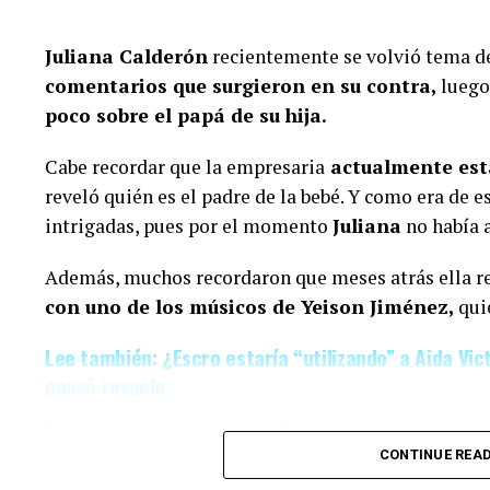
Finalmente, otro grupo de personas señaló que veí
algunos cambios debido al tiempo que ha pasado.
Juliana Calderón
recientemente se volvió tema d
comentarios que surgieron en su contra,
luego 
(Recuerda dar clic en la imagen)
poco sobre el papá de su hija.
Cabe recordar que la empresaria
actualmente est
reveló quién es el padre de la bebé. Y como era de
intrigadas, pues por el momento
Juliana
no había 
Además, muchos recordaron que meses atrás ella r
con uno de los músicos de Yeison Jiménez,
quie
Lee también: ¿Escro estaría “utilizando” a Aida Vic
causó revuelo
Y en este caso, todos estos hechos generaron mucha
Calderón contara, en una dinámica de preguntas y r
CONTINUE REA
q
ue conoce al papá de su niña desde hace siet
Epa Colombia y su abogad