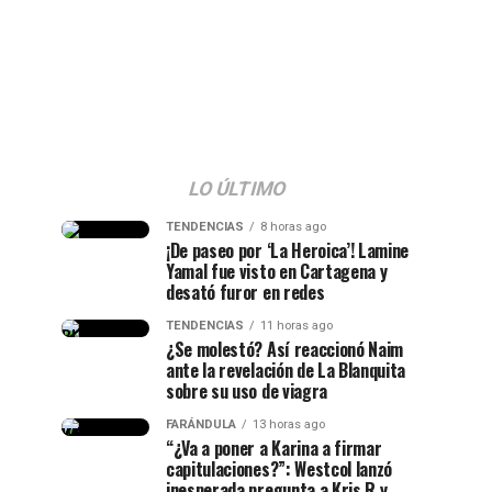
LO ÚLTIMO
TENDENCIAS
8 horas ago
¡De paseo por ‘La Heroica’! Lamine
Yamal fue visto en Cartagena y
desató furor en redes
TENDENCIAS
11 horas ago
¿Se molestó? Así reaccionó Naim
ante la revelación de La Blanquita
sobre su uso de viagra
FARÁNDULA
13 horas ago
“¿Va a poner a Karina a firmar
capitulaciones?”: Westcol lanzó
inesperada pregunta a Kris R y