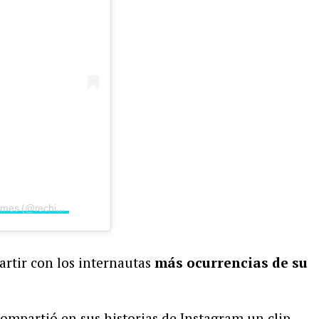
Una publicación compartida por Rechismes (@rechismes)
artir con los internautas
más ocurrencias de su
ompartió en sus historias de Instagram un clip