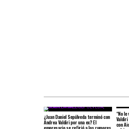
“No le
¿Juan Daniel Sepúlveda terminó con
Valdir
Andrea Valdiri por una ex? El
con Aid
empresario se refirió a los rumores