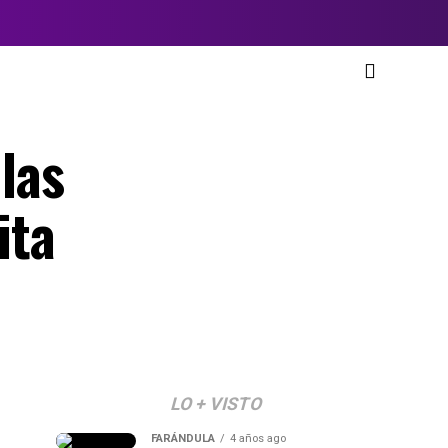
las
ita
LO + VISTO
FARÁNDULA
4 años ago