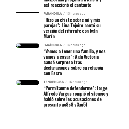
así reaccionó el cantante
FARÁNDULA
13 horas ago
“Hizo un chiste sobre mí y mis
parejas”: Lina Tejeiro contó su
versión del rifirrafe con Iván
Marín
FARÁNDULA
14 horas ago
“Vamos a tener una familia, y nos
vamos a casar”: Aida Victoria
causó sorpresa tras
declaraciones sobre su relación
con Escro
TENDENCIAS
15 horas ago
“Permítanme defenderme”: Jorge
Alfredo Vargas rompió el silencio y
habló sobre las acusaciones de
presunto ac8s8 s3xu5l