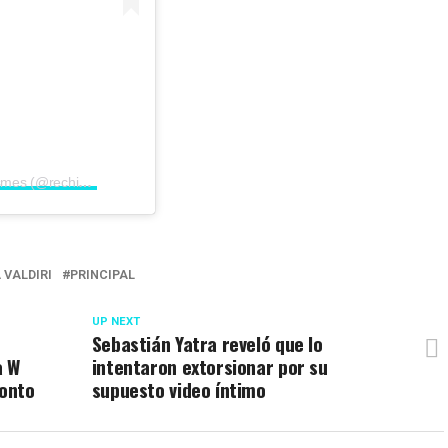
Una publicación compartida por Rechismes (@rechismes)
 VALDIRI
PRINCIPAL
UP NEXT
Sebastián Yatra reveló que lo
a W
intentaron extorsionar por su
onto
supuesto video íntimo