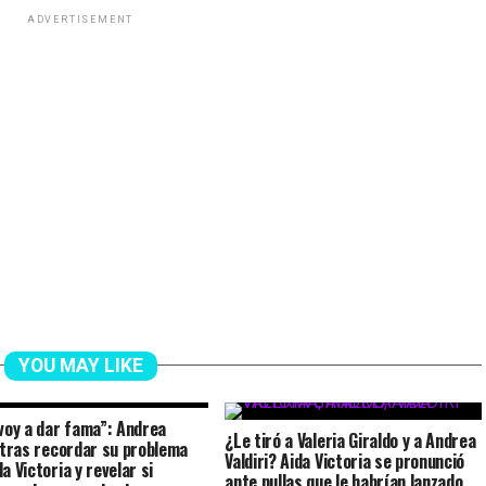
ADVERTISEMENT
YOU MAY LIKE
 voy a dar fama”: Andrea
¿Le tiró a Valeria Giraldo y a Andrea
i tras recordar su problema
Valdiri? Aida Victoria se pronunció
a Victoria y revelar si
ante pullas que le habrían lanzado