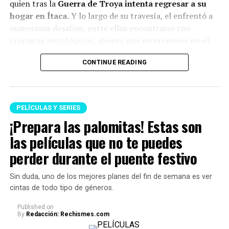
quien tras la
Guerra de Troya intenta regresar a su
Películas
hogar en Ítaca.
Y lo largo de su travesía, el enfrentó a
numerosos desafíos, entre ellos encontrarse con
criaturas mitológicas, dioses que intervienen en el
La fiera — 14 de agosto
destino de los humanos
y pruebas que pondrán a
Quince días — 19 de agosto
CONTINUE READING
prueba su inteligencia, valentía y capacidad para
La captura — 21 de agosto
sobrevivir.
Una mujer sin pasado — 28 de agosto
PELÍCULAS Y SERIES
Susurran tu nombre — 28 de agosto
¡Prepara las palomitas! Estas son
Documentales y especiales
las películas que no te puedes
perder durante el puente festivo
Pollo a lo grande: Una conspiración de comida
rápida — 5 de agosto
Sin duda, uno de los mejores planes del fin de semana es ver
Freefall: A Reckoning for Boeing — 19 de agosto
cintas de todo tipo de géneros.
Untold: The Testimony of Vince Young — 25 de
Published
on
agosto
By
Redacción: Rechismes.com