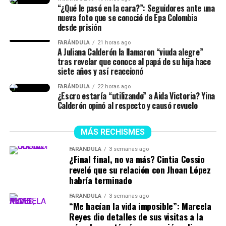
“¿Qué le pasó en la cara?”: Seguidores ante una
Romance
nueva foto que se conoció de Epa Colombia
desde prisión
La La Land (2016)
FARÁNDULA
21 horas ago
A Juliana Calderón la llamaron “viuda alegre”
Orgullo y prejuicio (2005)
Las sirenas
tras revelar que conoce al papá de su hija hace
Diario de una pasión (The Notebook, 2004)
siete años y así reaccionó
Son cri
aturas mitológicas
conocidas por su canto
FARÁNDULA
22 horas ago
mortal, capaz de atraer a los marineros hacia una
¿Escro estaría “utilizando” a Aida Victoria? Yina
muerte segura.
Calderón opinó al respecto y causó revuelo
MÁS RECHISMES
FARÁNDULA
3 semanas ago
¿Final final, no va más? Cintia Cossio
reveló que su relación con Jhoan López
habría terminado
FARÁNDULA
3 semanas ago
“Me hacían la vida imposible”: Marcela
Reyes dio detalles de sus visitas a la