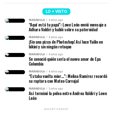
LO + VISTO
FARÁNDULA
4 años ago
“Aquí está tu papá”: Lowe León envió mensaje a
Adhara Valdiri y habló sobre su paternidad
FARÁNDULA
4 años ago
¡Sin una pizca de Photoshop! Así luce Yailin en
bikini y sin ningún retoque
FARÁNDULA
4 años ago
Se conoció quién sería el nuevo amor de Epa
Colombia
FARÁNDULA
4 años ago
“Estaba vuelta mier…”: Melina Ramírez recordó
Suspenso
su ruptura con Mateo Carvajal
Atenea
FARÁNDULA
5 años ago
Prisoners (2013)
Así terminó la pelea entre Andrea Valdiri y Lowe
Es
“la diosa de la sabiduría, la estrategia y la gu3rr4
León
justa”
. Durante gran parte de la historia protege a
Gone Girl (2014)
Odiseo, lo guía en momentos difíciles y se convierte en
Lee ttambién: ¡Esta vez por temas de dinero! Así
ADVERTISEMENT
una de sus principales aliadas.