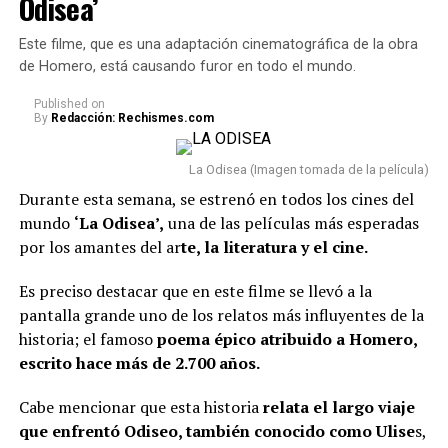
Odisea’
Series
Este filme, que es una adaptación cinematográfica de la obra
de Homero, está causando furor en todo el mundo.
Cien años de soledad: Parte 2 (primera parte) — 5
de agosto
Published
on
By
Redacción: Rechismes.com
Mi vida con los chicos Walter: Temporada 3 — 6 de
agosto
La Odisea (Imagen tomada de la película)
Acaramelados — 7 de agosto
Durante esta semana, se estrenó en todos los cines del
mundo
‘La Odisea’,
una de las películas más esperadas
Moria — 14 de agosto
por los amantes del ar
te, la literatura y el cine.
Outer Banks: Temporada 5 — 20 de agosto
Es preciso destacar que en este filme se llevó a la
Cien años de soledad: Parte 2 (final) — 26 de
pantalla grande uno de los relatos más influyentes de la
agosto
historia; el famoso
poema épico atribuido a Homero,
Toda la verdad de mis mentiras — 28 de agosto
escrito hace más de 2.700 años.
Lee también: ¿Alexa Torrex se p3leó con Sofía
Cabe mencionar que esta historia
relata el largo viaje
Jaramillo por un hombre? La cucuteña se refirió a
que enfrentó Odiseo, también conocido como Ulise
s,
los rumores