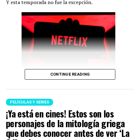
Y esta temporada no fue la excepción.
CONTINUE READING
Netflix (Imagen tomada de Netflix)
Es preciso mencionar que hay varios lanzamientos que
están siendo muy esperados por las personas, uno de
PELÍCULAS Y SERIES
estos es la segunda temporada de ‘
Cien años de
¡Ya está en cines! Estos son los
soledad’,
la cuál tendrá dos partes. Asimismo, hay otros
personajes de la mitología griega
títulos internacionales muy aclamados.
que debes conocer antes de ver ‘La
A continuación, te presentamos el listado: