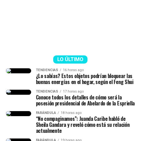
Poseidón
Free Guy (2021)
Es el
“dios del mar”
es el principal enemigo del
(2009)
protagonista. Todo comienza cuando
Odiseo
deja ciego
The Grand Budapest Hotel (2014)
al cíclope Polifemo, quien resulta ser hijo de Poseidón. A
partir de ese momento, el dios hará todo lo posible para
impedir que el héroe llegue a Ítaca.
LO ÚLTIMO
TENDENCIAS
16 horas ago
¿Lo sabías? Estos objetos podrían bloquear las
Polifemo
buenas energías en el hogar, según el Feng Shui
TENDENCIAS
17 horas ago
Es uno de los
cíclopes más famosos de la mitología
Conoce todos los detalles de cómo será la
griega
. Este gigante de un solo ojo captura a Odiseo y a
posesión presidencial de Abelardo de la Espriella
sus hombres dentro de una cueva.
FARÁNDULA
18 horas ago
“No compaginamos”: Juanda Caribe habló de
Sheila Gandara y reveló cómo está su relación
actualmente
FARÁNDULA
19 horas ago