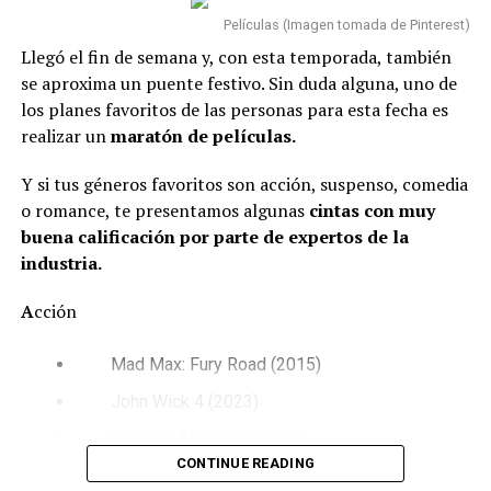
Películas (Imagen tomada de Pinterest)
Llegó el fin de semana y, con esta temporada, también
Y para entender un poco más el contexto de la cinta, es
se aproxima un puente festivo. Sin duda alguna, uno de
importante conocer algunos de los elementos
los planes favoritos de las personas para esta fecha es
fundamentales de la
mitología griega,
pues durante la
realizar un
maratón de películas.
historia aparecen personajes y seres legendarios que han
inspirado innumerables obras de la cultura popular.
Y si tus géneros favoritos son acción, suspenso, comedia
o romance, te presentamos algunas
cintas con muy
Aquí te contamos quiénes son algunos de ellos:
buena calificación por parte de expertos de la
industria.
Odiseo o Ulises
A
cción
Es el p
rotagonista de la historia y el rey de Ítaca.
Es
reconocido por su inteligencia y astucia. Su mayor
Mad Max: Fury Road (2015)
objetivo es regresar junto a su esposa Penélope y su hijo
Telémaco después de permanecer alrededor de 20 años
John Wick 4 (2023)
lejos de casa.
Top Gun: Maverick (2022)
CONTINUE READING