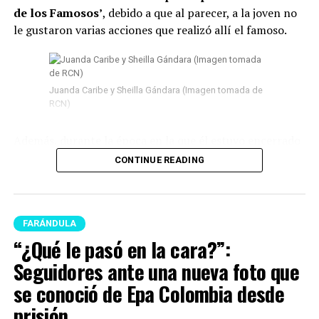
de los Famosos’
, debido a que al parecer, a la joven no
le gustaron varias acciones que realizó allí el famoso.
Juanda Caribe y Sheilla Gándara (Imagen tomada de
RCN)
Además, durante la época en la que él estuvo encerrado
surgieron
varios rumores de infidelidad
y por si fuera
CONTINUE READING
poco, en las últimas semanas del program
a Juanda
empezó a tener acercamientos intensos con Mariana
Zapata.
FARÁNDULA
Lee también: “¿Qué le pasó en la cara?”:
“¿Qué le pasó en la cara?”:
Seguidores ante una nueva foto que se conoció de
Seguidores ante una nueva foto que
Epa Colombia desde prisión
se conoció de Epa Colombia desde
En este caso, el comediante fue tema de conversación
prisión