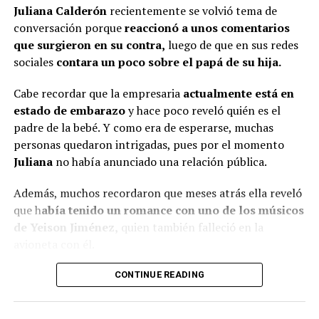
Juliana Calderón
recientemente se volvió tema de
que la bogotana ha tenido algunos cambios físicos
.
conversación porque
reaccionó a unos comentarios
Por un lado, señalaron que s
e le vio con una tonalidad
@rutelgamy
#seguidores
#viraltiktok
#soyjuandacaribe
que surgieron en su contra,
luego de que en sus redes
de cabello diferente
y además, algunos usuarios
#soyjuandacaribeshow
#hija
♬ sonido original –
sociales
contara un poco sobre el papá de su hija.
comentaron que l
a empresaria se habría realizado
MIRANDA RUTH
algunos procedimientos estéticos en su rostro.
Cabe recordar que la empresaria
actualmente está en
estado de embarazo
y hace poco reveló quién es el
De hecho, varios la notaron diferente y cuestionaron al
padre de la bebé. Y como era de esperarse, muchas
respecto.
personas quedaron intrigadas, pues por el momento
“¿Qué le pasó en la cara?”, “
Se ve súper inyectada,
Juliana
no había anunciado una relación pública.
muchos rellenos”
, “¿No están viendo sus labios y
Además, muchos recordaron que meses atrás ella reveló
perfilamiento?”, “
Se dañó el rostro”
, comentaron.
que h
abía tenido un romance con uno de los músicos
Finalmente, otro grupo de personas señaló que veían
de Yeison Jiménez,
quien también falleció en la
bien a
Epa
y que sería normal verla con algunos cambios
avioneta con él.
debido al tiempo que ha pasado.
Lee también: ¿Escro estaría “utilizando” a Aida
CONTINUE READING
(Recuerda dar clic en la imagen)
Victoria? Yina Calderón opinó al respecto y causó
revuelo