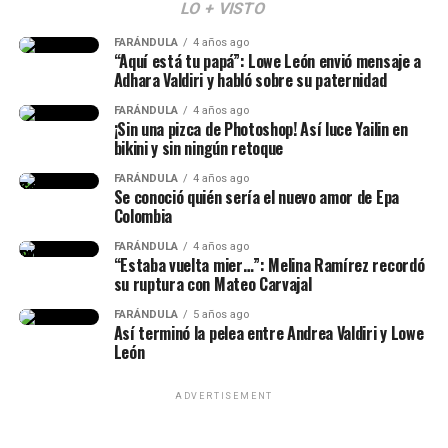
LO + VISTO
Y en este caso, todos estos hechos generaron muchas
FARÁNDULA
4 años ago
reacciones y se avivaron luego de que Calderón contara,
“Aquí está tu papá”: Lowe León envió mensaje a
en una dinámica de preguntas y respuestas en sus
Adhara Valdiri y habló sobre su paternidad
historias de Instagram, q
ue conoce al papá de su niña
FARÁNDULA
4 años ago
desde hace siete años.
¡Sin una pizca de Photoshop! Así luce Yailin en
bikini y sin ningún retoque
“Lo conocí hace siete años, ha
FARÁNDULA
4 años ago
Se conoció quién sería el nuevo amor de Epa
sido la historia de amor más
Colombia
impactante de la historia y, a
FARÁNDULA
4 años ago
“Estaba vuelta mier…”: Melina Ramírez recordó
pesar de muchos bajos y altos,
su ruptura con Mateo Carvajal
siempre estuvo para mí”, había
Epa Colombia y su abogada (Imagen
FARÁNDULA
5 años ago
Así terminó la pelea entre Andrea Valdiri y Lowe
dicho.
tomada de IG Rechismes)
León
ADVERTISEMENT
(Recuerda dar clic en la imagen)