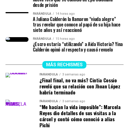
desde prisión
Finalmente, la chica dejó en evidencia que durante ese
lapso de tiempo no siempre estuvieron juntos, y
FARÁNDULA
14 horas ago
A Juliana Calderón la llamaron “viuda alegre”
tuvieron idas y venidas.
tras revelar que conoce al papá de su hija hace
siete años y así reaccionó
@juliethpaolaberdu7
#LIVEIncentiveProgram
FARÁNDULA
15 horas ago
#SideHustleLIVE
#PaidPartnership
#yinacalderonoficial
¿Escro estaría “utilizando” a Aida Victoria? Yina
#julianacalderon
♬ sonido original – Julieth
Calderón opinó al respecto y causó revuelo
MÁS RECHISMES
FARÁNDULA
3 semanas ago
¿Final final, no va más? Cintia Cossio
reveló que su relación con Jhoan López
habría terminado
FARÁNDULA
3 semanas ago
“Me hacían la vida imposible”: Marcela
Reyes dio detalles de sus visitas a la
cárcel y contó cómo conoció a alias
Pichi