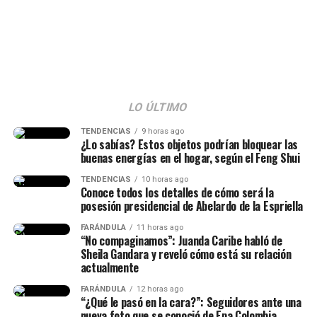
de ser una “viuda alegre” y ella reaccionó al
respecto.
“La viuda alegre, ve. Me da risa
con ese tema, porque mucha
gente no entendió esa parte.
LO ÚLTIMO
Hice la historia diciendo hace
TENDENCIAS
9 horas ago
¿Lo sabías? Estos objetos podrían bloquear las
cuánto conocí al papá de mi
buenas energías en el hogar, según el Feng Shui
hija, lo conocí hace siete años
TENDENCIAS
10 horas ago
Conoce todos los detalles de cómo será la
(…) Duramos un tiempo
posesión presidencial de Abelardo de la Espriella
separados y cantidad de cosas
FARÁNDULA
11 horas ago
(…) No diré nada hasta que él
“No compaginamos”: Juanda Caribe habló de
Sheila Gandara y reveló cómo está su relación
quiera hablar del tema”,
actualmente
señaló.
FARÁNDULA
12 horas ago
“¿Qué le pasó en la cara?”: Seguidores ante una
nueva foto que se conoció de Epa Colombia