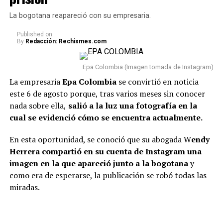
recientemente porque, tras varios meses de volver a su
vida real, re
veló cómo se encuentra actualmente su
La bogotana reapareció con su empresaria.
relación con Sheila.
Published
on
By
Redacción: Rechismes.com
“Van dos meses. Hoy, después
de dos meses, estoy
Epa Colombia (Imagen tomada de Instagram)
totalmente tranquilo, estoy
La empresaria
Epa Colombia
se convirtió en noticia
este 6 de agosto porque, tras varios meses sin conocer
bien. Incluso, para que dejen el
nada sobre ella,
salió a la luz una fotografía en la
tema ahí también, con la
cual se evidenció cómo se encuentra actualmente.
mamá de la niña estoy bien.
En esta oportunidad, se conoció que su abogada W
endy
Como se lo dije a ella, tal vez
Herrera compartió en su cuenta de Instagram una
en algunas vainas no
imagen en la que apareció junto a la bogotana
y
como era de esperarse, la publicación se robó todas las
compaginamos, se acabó lo
miradas.
que se acabó y nos toca luchar
por ser buenos papás”,