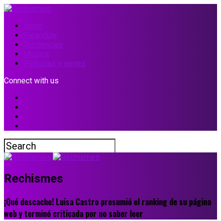
Inicio
Farándula
Tendencias
Música
Películas y series
Connect with us
Rechismes
¡Qué descache! Luisa Castro presumió el ranking de su página
web y terminó criticada por no saber leer