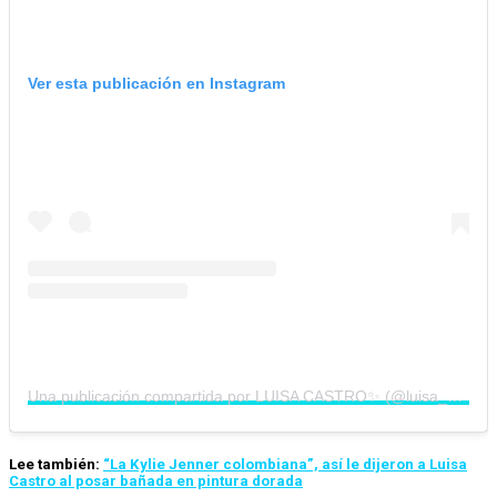
Ver esta publicación en Instagram
Una publicación compartida por LUISA CASTRO✨ (@luisa_castro1585)
Lee también:
“La Kylie Jenner colombiana”, así le dijeron a Luisa
Castro al posar bañada en pintura dorada