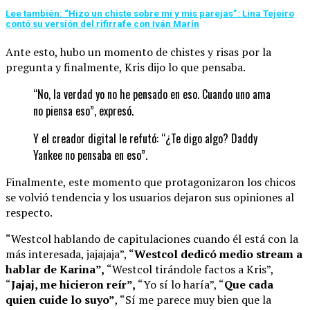
Lee también: “Hizo un chiste sobre mí y mis parejas”: Lina Tejeiro
contó su versión del rifirrafe con Iván Marín
Ante esto, hubo un momento de chistes y risas por la
pregunta y finalmente, Kris dijo lo que pensaba.
“No, la verdad yo no he pensado en eso. Cuando uno ama
no piensa eso”, expresó.
Y el creador digital le refutó: “¿Te digo algo? Daddy
Yankee no pensaba en eso”.
Finalmente, este momento que protagonizaron los chicos
se volvió tendencia y los usuarios dejaron sus opiniones al
respecto.
“Westcol hablando de capitulaciones cuando él está con la
más interesada, jajajaja”, “
Westcol dedicó medio stream a
hablar de Karina”,
“Westcol tirándole factos a Kris”,
“
Jajaj, me hicieron reír”,
“Yo sí lo haría”, “
Que cada
quien cuide lo suyo”
, “Sí me parece muy bien que la