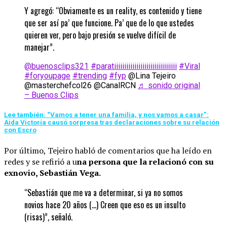
Y agregó: “Obviamente es un reality, es contenido y tiene
que ser así pa’ que funcione. Pa’ que de lo que ustedes
quieren ver, pero bajo presión se vuelve difícil de
manejar”.
@buenosclips321
#paratiiiiiiiiiiiiiiiiiiiiiiiiiiiiiii
#Viral
#foryoupage
#trending
#fyp
@Lina Tejeiro
@masterchefcol26 @CanalRCN
♬ sonido original
– Buenos Clips
Lee también: “Vamos a tener una familia, y nos vamos a casar”:
Aida Victoria causó sorpresa tras declaraciones sobre su relación
con Escro
Por último, Tejeiro habló de comentarios que ha leído en
redes y se refirió a u
na persona que la relacionó con su
exnovio, Sebastián Vega.
“Sebastián que me va a determinar, si ya no somos
novios hace 20 años (…) Creen que eso es un insulto
(risas)”, señaló.