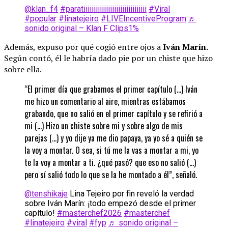
@klan_f4
#paratiiiiiiiiiiiiiiiiiiiiiiiiiiiiiii
#Viral
#popular
#linatejeiro
#LIVEIncentiveProgram
♬
sonido original – Klan F Clips1%
Además, expuso por qué cogió entre ojos a
Iván Marín.
Según contó, él le habría dado pie por un chiste que hizo
sobre ella.
“El primer día que grabamos el primer capítulo (…) Iván
me hizo un comentario al aire, mientras estábamos
grabando, que no salió en el primer capítulo y se refirió a
mi (…) Hizo un chiste sobre mi y sobre algo de mis
parejas (…) y yo dije ya me dio papaya, ya yo sé a quién se
la voy a montar. O sea, si tú me la vas a montar a mi, yo
te la voy a montar a ti. ¿qué pasó? que eso no salió (…)
pero sí salió todo lo que se la he montado a él”, señaló.
@tenshikaje
Lina Tejeiro por fin reveló la verdad
sobre Iván Marín: ¡todo empezó desde el primer
capítulo!
#masterchef2026
#masterchef
#linatejeiro
#viral
#fyp
♬ sonido original –