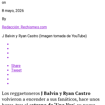
on
8 mayo, 2026
By
Redacción: Rechismes.com
J Balvin y Ryan Castro (Imagen tomada de YouTube)
Share
Tweet
Los reggaetoneros
J Balvin y Ryan Castro
volvieron a encender a sus fanáticos, hace unos
horas, tras el e
streno de ‘Una Vez
’, su nueva