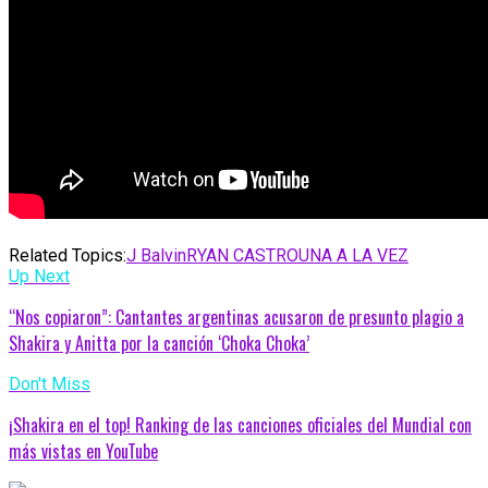
Related Topics:
J Balvin
RYAN CASTRO
UNA A LA VEZ
Up Next
“Nos copiaron”: Cantantes argentinas acusaron de presunto plagio a
Shakira y Anitta por la canción ‘Choka Choka’
Don't Miss
¡Shakira en el top! Ranking de las canciones oficiales del Mundial con
más vistas en YouTube