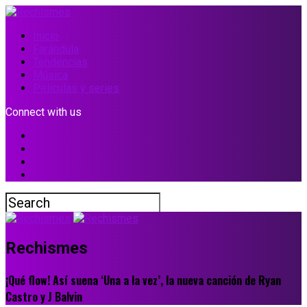
Inicio
Farándula
Tendencias
Música
Películas y series
Connect with us
Rechismes
¡Qué flow! Así suena ‘Una a la vez’, la nueva canción de Ryan
Castro y J Balvin