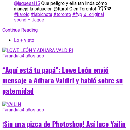
@jaquesal15
Que peligro y ella tan linda cómo
manejó la situación @Karol G en Toronto!!🇨🇦🧡
#karolg
#labichota
#toronto
#fyp
♬ original
sound – Jaque
Continue Reading
Lo + visto
Farándula
4 años ago
“Aquí está tu papá”: Lowe León envió
mensaje a Adhara Valdiri y habló sobre su
paternidad
Farándula
4 años ago
¡Sin una pizca de Photoshop! Así luce Yailin