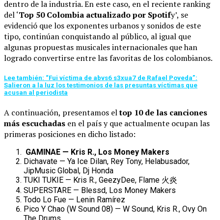
dentro de la industria.
En este caso, en el reciente ranking
del ‘
Top 50 Colombia actualizado por Spotif
y’, se
evidenció que los exponentes urbanos y sonidos de este
tipo, continúan conquistando al público, al igual que
algunas propuestas musicales internacionales que han
logrado convertirse entre las favoritas de los colombianos.
Lee también: “Fui víctima de abvs6 s3xua7 de Rafael Poveda”:
Salieron a la luz los testimonios de las presuntas víctimas que
acusan al periodista
A continuación, presentamos el
top 10 de las canciones
más escuchadas
en el país y que actualmente ocupan las
primeras posiciones en dicho listado:
GAMINAE — Kris R., Los Money Makers
Dichavate — Ya Ice Dilan, Rey Tony, Helabusador,
JipMusic Global, Dj Honda
TUKI TUKIE — Kris R., GeezyDee, Flame
火炎
SUPERSTARE — Blessd, Los Money Makers
Todo Lo Fue — Lenin Ramírez
Pico Y Chao (W Sound 08) — W Sound, Kris R., Ovy On
The Drums