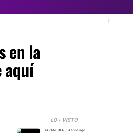
s en la
e aquí
LO + VISTO
FARÁNDULA
4 años ago