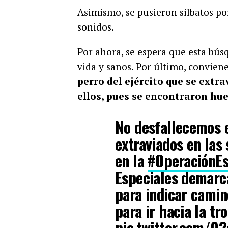
Asimismo, se pusieron silbatos po
sonidos.
Por ahora, se espera que esta bús
vida y sanos. Por último, convien
perro del ejército que se extr
ellos, pues se encontraron hue
No desfallecemos 
extraviados en las
en la
#OperaciónE
Especiales demarca
para indicar camin
para ir hacia la tro
pic.twitter.com/0