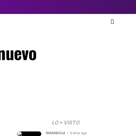
 nuevo
LO + VISTO
FARÁNDULA
4 años ago