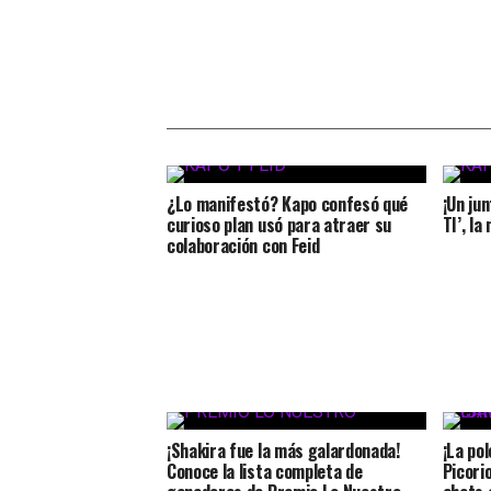
¿Lo manifestó? Kapo confesó qué
¡Un ju
curioso plan usó para atraer su
TI’, la
colaboración con Feid
¡Shakira fue la más galardonada!
¡La po
Conoce la lista completa de
Picori