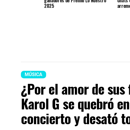
ganadores de Premio Lo Nuestro
chats 
2025
arreme
MÚSICA
¿Por el amor de sus 
Karol G se quebró en
concierto y desató t