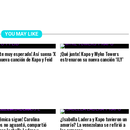
YOU MAY LIKE
nte muy esperado! Así suena ‘X
¡Qué junte! Kapo y Myke Towers
 nueva canción de Kapo y Feid
estrenaron su nueva canción ‘ILY’
lémica sigue! Carolina
¿Isabella Ladera y Kapo tuvieron un
os no aguantó, compartió
amorío? La venezolana se refirió a