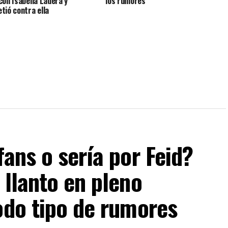
con Isabella Ladera y
los rumores
tió contra ella
fans o sería por Feid?
 llanto en pleno
odo tipo de rumores