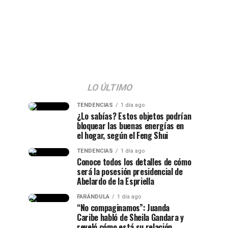
LO ÚLTIMO
TENDENCIAS
1 día ago
¿Lo sabías? Estos objetos podrían
bloquear las buenas energías en
el hogar, según el Feng Shui
TENDENCIAS
1 día ago
Conoce todos los detalles de cómo
será la posesión presidencial de
Abelardo de la Espriella
FARÁNDULA
1 día ago
“No compaginamos”: Juanda
Caribe habló de Sheila Gandara y
reveló cómo está su relación