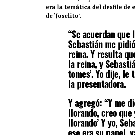
era la temática del desfile de 
de ‘Joselito’.
“Se acuerdan que l
Sebastián me pidió
reina. Y resulta q
la reina, y Sebasti
tomes’. Yo dije, le
la presentadora.
Y agregó: “Y me di
llorando, creo que
llorando’ Y yo, Se
ese era su papel, v