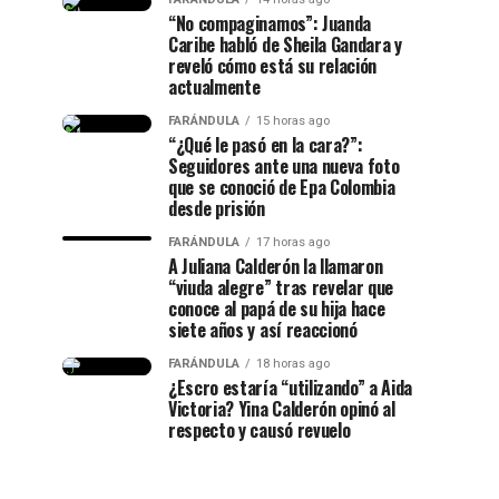
“No compaginamos”: Juanda
Caribe habló de Sheila Gandara y
reveló cómo está su relación
actualmente
FARÁNDULA
15 horas ago
“¿Qué le pasó en la cara?”:
Seguidores ante una nueva foto
que se conoció de Epa Colombia
desde prisión
FARÁNDULA
17 horas ago
A Juliana Calderón la llamaron
“viuda alegre” tras revelar que
conoce al papá de su hija hace
siete años y así reaccionó
FARÁNDULA
18 horas ago
¿Escro estaría “utilizando” a Aida
Victoria? Yina Calderón opinó al
respecto y causó revuelo