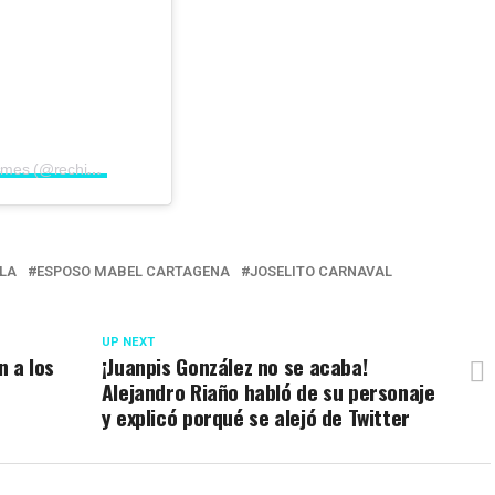
Una publicación compartida por Rechismes (@rechismes)
LA
ESPOSO MABEL CARTAGENA
JOSELITO CARNAVAL
UP NEXT
n a los
¡Juanpis González no se acaba!
Alejandro Riaño habló de su personaje
y explicó porqué se alejó de Twitter