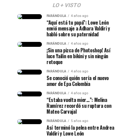
LO + VISTO
FARÁNDULA
4 años ago
“Aquí está tu papá”: Lowe León
envió mensaje a Adhara Valdiri y
habló sobre su paternidad
FARÁNDULA
4 años ago
¡Sin una pizca de Photoshop! Así
luce Yailin en bikini y sin ningún
retoque
FARÁNDULA
4 años ago
Se conoció quién sería el nuevo
amor de Epa Colombia
FARÁNDULA
4 años ago
“Estaba vuelta mier…”: Melina
Ramírez recordó su ruptura con
Mateo Carvajal
FARÁNDULA
5 años ago
Así terminó la pelea entre Andrea
Valdiri y Lowe León