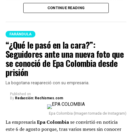
surgieron
varios rumores de infidelidad
y por si fuera
CONTINUE READING
poco, en las últimas semanas del program
a Juanda
empezó a tener acercamientos intensos con Mariana
Zapata.
FARÁNDULA
Lee también: “¿Qué le pasó en la cara?”:
“¿Qué le pasó en la cara?”:
Seguidores ante una nueva foto que se conoció de
Seguidores ante una nueva foto que
Epa Colombia desde prisión
se conoció de Epa Colombia desde
En este caso, el comediante fue tema de conversación
prisión
recientemente porque, tras varios meses de volver a su
vida real, re
veló cómo se encuentra actualmente su
La bogotana reapareció con su empresaria.
relación con Sheila.
Published
on
By
Redacción: Rechismes.com
“Van dos meses. Hoy, después
de dos meses, estoy
Epa Colombia (Imagen tomada de Instagram)
totalmente tranquilo, estoy
La empresaria
Epa Colombia
se convirtió en noticia
este 6 de agosto porque, tras varios meses sin conocer