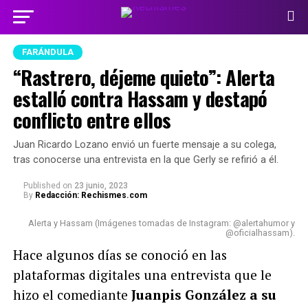
FARÁNDULA
“Rastrero, déjeme quieto”: Alerta
estalló contra Hassam y destapó
conflicto entre ellos
Juan Ricardo Lozano envió un fuerte mensaje a su colega,
tras conocerse una entrevista en la que Gerly se refirió a él.
Published
on
23 junio, 2023
By
Redacción: Rechismes.com
Alerta y Hassam (Imágenes tomadas de Instagram: @alertahumor y
@oficialhassam).
Hace algunos días se conoció en las
plataformas digitales una entrevista que le
hizo el comediante
Juanpis González a su