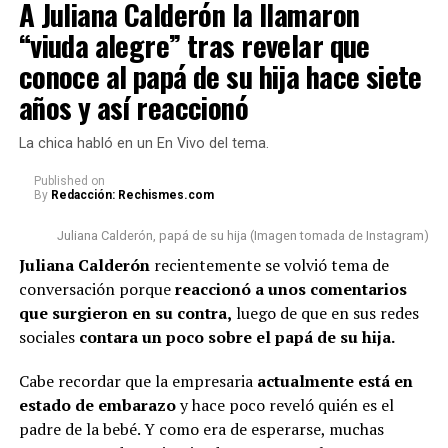
“Ese es el único compromiso
A Juliana Calderón la llamaron
“viuda alegre” tras revelar que
que yo tengo con la vida, ser
Sin duda alguna, este anuncio causó emoción entre los
seguidores de
Epa
. Sin embargo, cabe señalar que hubo
conoce al papá de su hija hace siete
buen papá (…) Muchas vainas
otro hecho que también se volvió muy comentado
años y así reaccionó
que las sacan de contexto,
respecto a la apariencia de la empresaria.
estamos llevando una relación
La chica habló en un En Vivo del tema.
Lee también: A Juliana Calderón la llamaron “viuda
cordial y respetuosa (…)
alegre” tras revelar que conoce al papá de su hija
Published
on
By
Redacción: Rechismes.com
Estamos cumpliendo con lo que
hace siete años y así reaccionó
nos toca”, concluyó.
Juliana Calderón, papá de su hija (Imagen tomada de Instagram)
En esta ocasión, algunas personas n
o pasaron por alto
Juliana Calderón
recientemente se volvió tema de
que la bogotana ha tenido algunos cambios físicos
.
conversación porque
reaccionó a unos comentarios
Por un lado, señalaron que s
e le vio con una tonalidad
@rutelgamy
#seguidores
#viraltiktok
#soyjuandacaribe
que surgieron en su contra,
luego de que en sus redes
de cabello diferente
y además, algunos usuarios
#soyjuandacaribeshow
#hija
♬ sonido original –
sociales
contara un poco sobre el papá de su hija.
comentaron que l
a empresaria se habría realizado
MIRANDA RUTH
algunos procedimientos estéticos en su rostro.
Cabe recordar que la empresaria
actualmente está en
estado de embarazo
y hace poco reveló quién es el
De hecho, varios la notaron diferente y cuestionaron al
padre de la bebé. Y como era de esperarse, muchas
respecto.