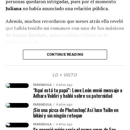
personas quedaron intrigadas, pues por el momento
“¿Qué le pasó en la cara?”, “
Se ve súper inyectada,
Juliana
no había anunciado una relación pública.
muchos rellenos”
, “¿No están viendo sus labios y
Además, muchos recordaron que meses atrás ella reveló
perfilamiento?”, “
Se dañó el rostro”
, comentaron.
que h
abía tenido un romance con uno de los músicos
Finalmente, otro grupo de personas señaló que veían
de Yeison Jiménez,
quien también falleció en la
bien a
Epa
y que sería normal verla con algunos cambios
avioneta con él.
debido al tiempo que ha pasado.
Lee también: ¿Escro estaría “utilizando” a Aida
CONTINUE READING
(Recuerda dar clic en la imagen)
Victoria? Yina Calderón opinó al respecto y causó
revuelo
LO + VISTO
Y en este caso, todos estos hechos generaron muchas
FARÁNDULA
4 años ago
reacciones y se avivaron luego de que Calderón contara,
“Aquí está tu papá”: Lowe León envió mensaje a
en una dinámica de preguntas y respuestas en sus
Adhara Valdiri y habló sobre su paternidad
historias de Instagram, q
ue conoce al papá de su niña
FARÁNDULA
4 años ago
desde hace siete años.
¡Sin una pizca de Photoshop! Así luce Yailin en
bikini y sin ningún retoque
“Lo conocí hace siete años, ha
FARÁNDULA
4 años ago
Se conoció quién sería el nuevo amor de Epa