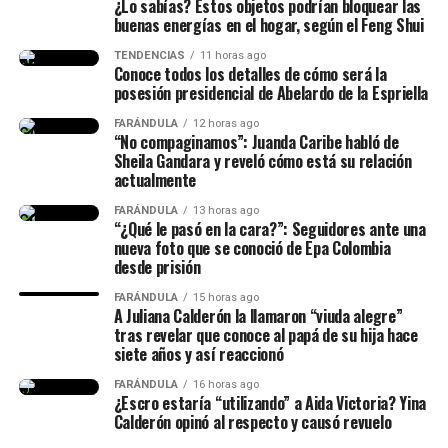
¿Lo sabías? Estos objetos podrían bloquear las
cuánto conocí al papá de mi
buenas energías en el hogar, según el Feng Shui
hija, lo conocí hace siete años
TENDENCIAS
11 horas ago
Conoce todos los detalles de cómo será la
(…) Duramos un tiempo
posesión presidencial de Abelardo de la Espriella
separados y cantidad de cosas
FARÁNDULA
12 horas ago
(…) No diré nada hasta que él
“No compaginamos”: Juanda Caribe habló de
Sheila Gandara y reveló cómo está su relación
quiera hablar del tema”,
actualmente
señaló.
FARÁNDULA
13 horas ago
“¿Qué le pasó en la cara?”: Seguidores ante una
nueva foto que se conoció de Epa Colombia
desde prisión
Finalmente, la chica dejó en evidencia que durante ese
lapso de tiempo no siempre estuvieron juntos, y
FARÁNDULA
15 horas ago
A Juliana Calderón la llamaron “viuda alegre”
tuvieron idas y venidas.
tras revelar que conoce al papá de su hija hace
siete años y así reaccionó
@juliethpaolaberdu7
#LIVEIncentiveProgram
FARÁNDULA
16 horas ago
#SideHustleLIVE
#PaidPartnership
#yinacalderonoficial
¿Escro estaría “utilizando” a Aida Victoria? Yina
#julianacalderon
♬ sonido original – Julieth
Calderón opinó al respecto y causó revuelo