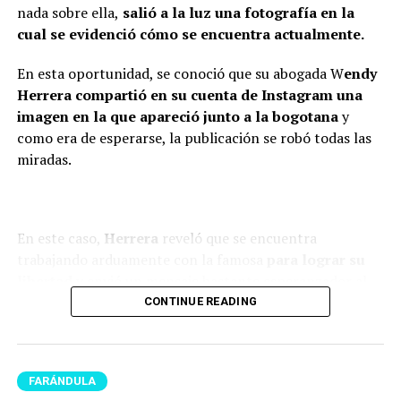
bien. Incluso, para que dejen el
nada sobre ella,
salió a la luz una fotografía en la
tema ahí también, con la
cual se evidenció cómo se encuentra actualmente.
mamá de la niña estoy bien.
En esta oportunidad, se conoció que su abogada W
endy
Como se lo dije a ella, tal vez
Herrera compartió en su cuenta de Instagram una
en algunas vainas no
imagen en la que apareció junto a la bogotana
y
como era de esperarse, la publicación se robó todas las
compaginamos, se acabó lo
miradas.
que se acabó y nos toca luchar
por ser buenos papás”,
confesó.
En este caso,
Herrera
reveló que se encuentra
trabajando arduamente con la famosa
para lograr su
libertad
y envió un mensaje bastante esperanzador al
Finalmente,
Caribe
reiteró que su mayor compromiso
respecto.
CONTINUE READING
en la actualidad
es ser un buen papá y mantener una
buena relación con su expareja por el bienestar de
“Una cartagenera te libertará,
su hija.
Epa Colombia”, expresó.
FARÁNDULA