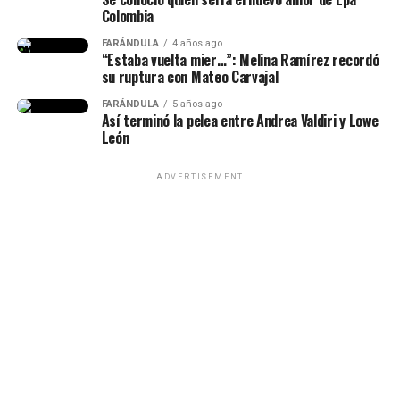
sido la historia de amor más
Colombia
impactante de la historia y, a
FARÁNDULA
4 años ago
“Estaba vuelta mier…”: Melina Ramírez recordó
pesar de muchos bajos y altos,
su ruptura con Mateo Carvajal
siempre estuvo para mí”, había
Epa Colombia y su abogada (Imagen
FARÁNDULA
5 años ago
Así terminó la pelea entre Andrea Valdiri y Lowe
dicho.
tomada de IG Rechismes)
León
ADVERTISEMENT
(Recuerda dar clic en la imagen)