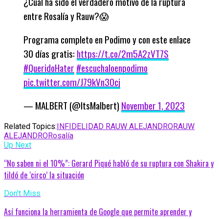
¿Cual ha sido el verdadero motivo de la ruptura
entre Rosalía y Rauw?😱
Programa completo en Podimo y con este enlace
30 días gratis:
https://t.co/2m5A2zVT7S
#QueridoHater
#escuchaloenpodimo
pic.twitter.com/J79kVn30cj
— MALBERT (@ItsMalbert)
November 1, 2023
Related Topics:
INFIDELIDAD RAUW ALEJANDRO
RAUW
ALEJANDRO
Rosalía
Up Next
“No saben ni el 10%”: Gerard Piqué habló de su ruptura con Shakira y
tildó de ‘circo’ la situación
Don't Miss
Así funciona la herramienta de Google que permite aprender y