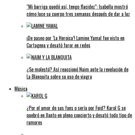
“Mi barriga quedó así, tengo flacidez”: Isabella mostró
cómo luce su cuerpo tres semanas después de dar a luz
¡De paseo por ‘La Heroica’! Lamine Yamal fue visto en
Cartagena y desató furor en redes
¿Se molestó? Así reaccionó Naim ante la revelación de
La Blanquita sobre su uso de viagra
Música
¿Por el amor de sus fans o sería por Feid? Karol G se
quebró en llanto en pleno concierto y desató todo tipo de
rumores