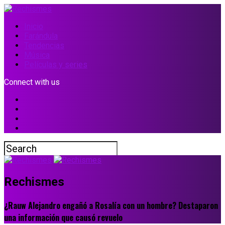
Inicio
Farándula
Tendencias
Música
Películas y series
Connect with us
Rechismes
¿Rauw Alejandro engañó a Rosalía con un hombre? Destaparon
una información que causó revuelo