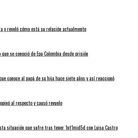
a y reveló cómo está su relación actualmente
o que se conoció de Epa Colombia desde prisión
que conoce al papá de su hija hace siete años y así reaccionó
 opinó al respecto y causó revuelo
sta situación que sufre tras tener 1nt1mid5d con Luisa Castro