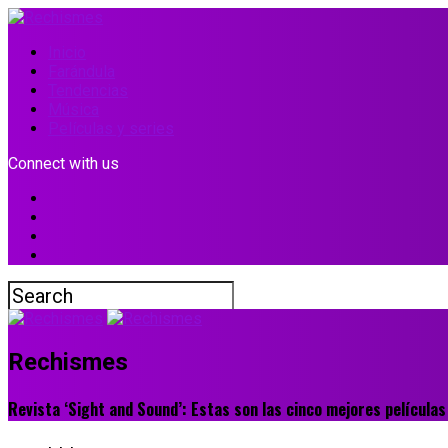
Inicio
Farándula
Tendencias
Música
Películas y series
Connect with us
Rechismes
Revista ‘Sight and Sound’: Estas son las cinco mejores películas 