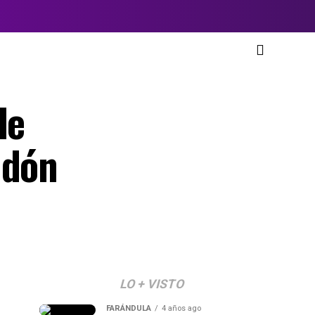
de
ndón
LO + VISTO
FARÁNDULA
4 años ago