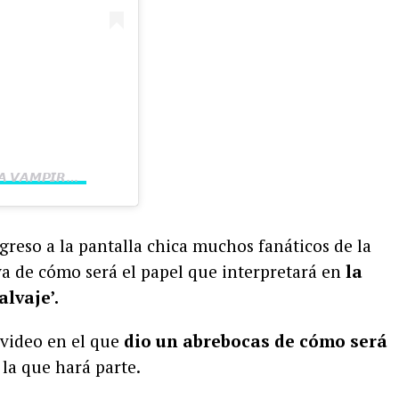
Una publicación compartida por 𝘾𝙃𝙄𝘾𝘼 𝙑𝘼𝙈𝙋𝙄𝙍𝙊 𝙁𝘼𝙉𝘾𝙇𝙐𝘽 (@chicavampirofanclub)
regreso a la pantalla chica muchos fanáticos de la
a de cómo será el papel que interpretará en
la
alvaje’.
 video en el que
dio un abrebocas de cómo será
la que hará parte.