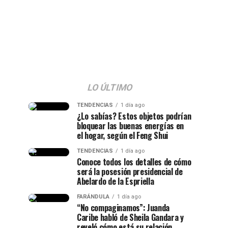
LO ÚLTIMO
TENDENCIAS
1 día ago
¿Lo sabías? Estos objetos podrían
bloquear las buenas energías en
el hogar, según el Feng Shui
TENDENCIAS
1 día ago
Conoce todos los detalles de cómo
será la posesión presidencial de
Abelardo de la Espriella
FARÁNDULA
1 día ago
“No compaginamos”: Juanda
Caribe habló de Sheila Gandara y
reveló cómo está su relación