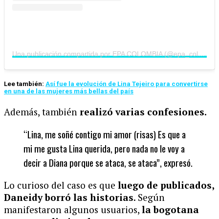
Una publicación compartida por EPA COLOMBIA (@epa_colombia)
Lee también:
Así fue la evolución de Lina Tejeiro para convertirse
en una de las mujeres más bellas del país
Además, también
realizó varias confesiones.
“Lina, me soñé contigo mi amor (risas) Es que a
mi me gusta Lina querida, pero nada no le voy a
decir a Diana porque se ataca, se ataca”, expresó.
Lo curioso del caso es que
luego de publicados,
Daneidy borró las historias
. Según
manifestaron algunos usuarios,
la bogotana