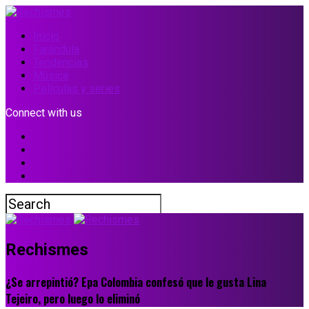
Inicio
Farándula
Tendencias
Música
Películas y series
Connect with us
Rechismes
¿Se arrepintió? Epa Colombia confesó que le gusta Lina
Tejeiro, pero luego lo eliminó