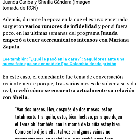
Juanda Caribe y Sheilla Gándara (Imagen
tomada de RCN)
Además, durante la época en la que él estuvo encerrado
surgieron
varios rumores de infidelidad
y por si fuera
poco, en las últimas semanas del program
a Juanda
empezó a tener acercamientos intensos con Mariana
Zapata.
Lee también: “¿Qué le pasó en la cara?”: Seguidores ante una
nueva foto que se conoció de Epa Colombia desde prisión
En este caso, el comediante fue tema de conversación
recientemente porque, tras varios meses de volver a su vida
real, re
veló cómo se encuentra actualmente su relación
con Sheila.
“Van dos meses. Hoy, después de dos meses, estoy
totalmente tranquilo, estoy bien. Incluso, para que dejen
el tema ahí también, con la mamá de la niña estoy bien.
Como se lo dije a ella, tal vez en algunas vainas no
compaginamos, se acabó lo que se acabó y nos toca