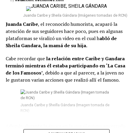
By
Redacción: Rechismes.com
Lee también: “¿Qué le pasó en la cara?”:
Seguidores ante una nueva foto que se conoció de
Juanda Caribe y Sheila Gándara (Imágenes tomadas de RCN)
Epa Colombia desde prisión
Juanda Caribe
, el reconocido humorista, acaparó la
atención de sus seguidores hace poco, pues en algunas
Conviene señalar que
Epa Colombia no ha sido la
plataformas se viralizó un video en el cual h
abló de
única que se vio involucrada en esta situación.
Según
Sheila Gandara, la mamá de su hija.
la información conocida, fueron en total 103 presos los
que fueron trasladados a diferentes prisiones. Además,
Cabe recordar que
la relación entre Caribe y Gandara
El Tiempo reveló que, entre estos, se encuentran
terminó mientras él estaba participando en ‘La Casa
algunos “capos” que participaron en el denominado
de los Famosos’
, debido a que al parecer, a la joven no
‘tarimazo’ de Medellín.
le gustaron varias acciones que realizó allí el famoso.
#ATENTOS
. Momento en el
que son trasladados 103
Juanda Caribe y Sheilla Gándara (Imagen tomada de
peligrosos reclusos desde
RCN)
cárcel La Paz en Itagüí
Además, durante la época en la que él estuvo encerrado