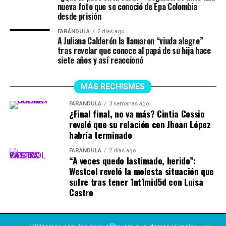
nueva foto que se conoció de Epa Colombia
desde prisión
FARÁNDULA
2 días ago
A Juliana Calderón la llamaron “viuda alegre”
tras revelar que conoce al papá de su hija hace
siete años y así reaccionó
MÁS RECHISMES
FARÁNDULA
3 semanas ago
¿Final final, no va más? Cintia Cossio
reveló que su relación con Jhoan López
habría terminado
FARÁNDULA
2 días ago
“A veces quedo lastimado, herido”:
Westcol reveló la molesta situación que
sufre tras tener 1nt1mid5d con Luisa
Castro