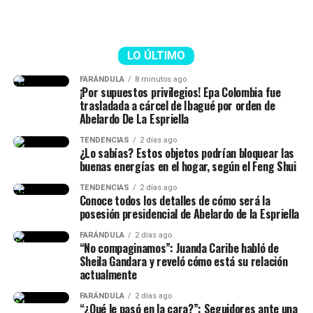
LO ÚLTIMO
Epa Colombia y su abogada (Imagen
tomada de IG Rechismes)
FARÁNDULA
8 minutos ago
¡Por supuestos privilegios! Epa Colombia fue
trasladada a cárcel de Ibagué por orden de
Abelardo De La Espriella
TENDENCIAS
2 días ago
¿Lo sabías? Estos objetos podrían bloquear las
buenas energías en el hogar, según el Feng Shui
TENDENCIAS
2 días ago
Conoce todos los detalles de cómo será la
posesión presidencial de Abelardo de la Espriella
FARÁNDULA
2 días ago
“No compaginamos”: Juanda Caribe habló de
Sheila Gandara y reveló cómo está su relación
actualmente
FARÁNDULA
2 días ago
“¿Qué le pasó en la cara?”: Seguidores ante una