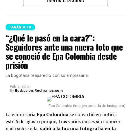
(Antioquia) hacia distintos
surgieron
varios rumores de infidelidad
y por si fuera
CONTINUE READING
poco, en las últimas semanas del program
a Juanda
penales del país por orden
empezó a tener acercamientos intensos con Mariana
de Abelardo De La
Zapata.
Espriella. Entre los
FARÁNDULA
Lee también: “¿Qué le pasó en la cara?”:
“¿Qué le pasó en la cara?”:
movilizados figuran
Seguidores ante una nueva foto que se conoció de
Seguidores ante una nueva foto que
reconocidos cabecillas
Epa Colombia desde prisión
se conoció de Epa Colombia desde
como alias Douglas, Carlos
En este caso, el comediante fue tema de conversación
prisión
Pesebre y El Indio…
recientemente porque, tras varios meses de volver a su
vida real, re
veló cómo se encuentra actualmente su
pic.twitter.com/jCcofB0ARS
La bogotana reapareció con su empresaria.
relación con Sheila.
Published
on
By
Redacción: Rechismes.com
— Colombia Oscura
“Van dos meses. Hoy, después
(@ColombiaOscura)
de dos meses, estoy
Epa Colombia (Imagen tomada de Instagram)
August 8, 2026
totalmente tranquilo, estoy
La empresaria
Epa Colombia
se convirtió en noticia
este 6 de agosto porque, tras varios meses sin conocer
bien. Incluso, para que dejen el
nada sobre ella,
salió a la luz una fotografía en la