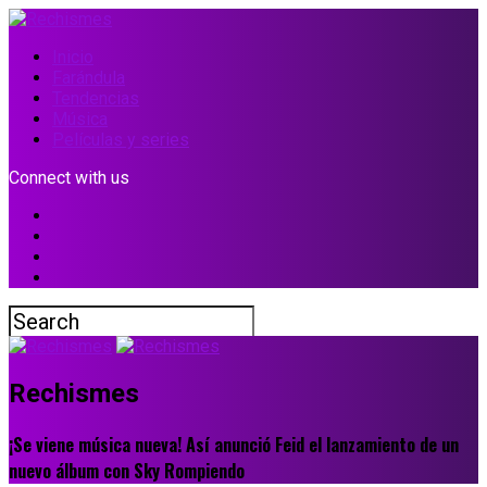
Inicio
Farándula
Tendencias
Música
Películas y series
Connect with us
Rechismes
¡Se viene música nueva! Así anunció Feid el lanzamiento de un
nuevo álbum con Sky Rompiendo