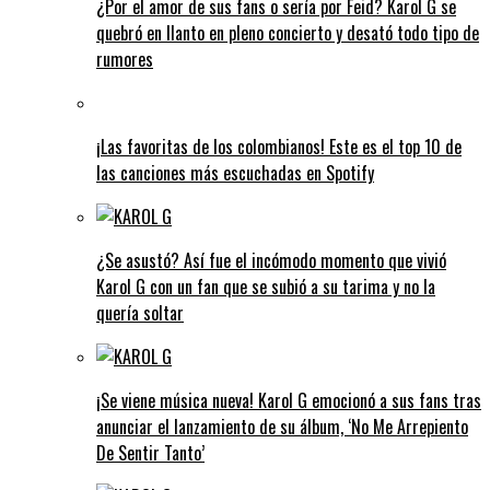
¿Por el amor de sus fans o sería por Feid? Karol G se
quebró en llanto en pleno concierto y desató todo tipo de
rumores
¡Las favoritas de los colombianos! Este es el top 10 de
las canciones más escuchadas en Spotify
¿Se asustó? Así fue el incómodo momento que vivió
Karol G con un fan que se subió a su tarima y no la
quería soltar
¡Se viene música nueva! Karol G emocionó a sus fans tras
anunciar el lanzamiento de su álbum, ‘No Me Arrepiento
De Sentir Tanto’