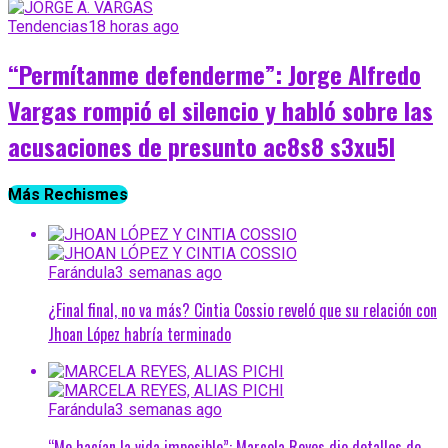
Tendencias
18 horas ago
“Permítanme defenderme”: Jorge Alfredo
Vargas rompió el silencio y habló sobre las
acusaciones de presunto ac8s8 s3xu5l
Más Rechismes
Farándula
3 semanas ago
¿Final final, no va más? Cintia Cossio reveló que su relación con
Jhoan López habría terminado
Farándula
3 semanas ago
“Me hacían la vida imposible”: Marcela Reyes dio detalles de