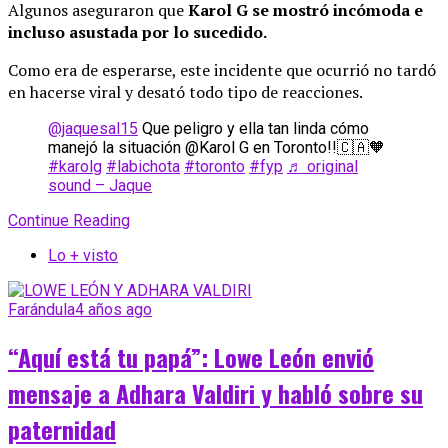
Algunos aseguraron que
Karol G se mostró incómoda e
incluso asustada por lo sucedido.
Como era de esperarse, este incidente que ocurrió no tardó
en hacerse viral y desató todo tipo de reacciones.
@jaquesal15
Que peligro y ella tan linda cómo
manejó la situación @Karol G en Toronto!!🇨🇦🧡
#karolg
#labichota
#toronto
#fyp
♬ original
sound – Jaque
Continue Reading
Lo + visto
Farándula
4 años ago
“Aquí está tu papá”: Lowe León envió
mensaje a Adhara Valdiri y habló sobre su
paternidad