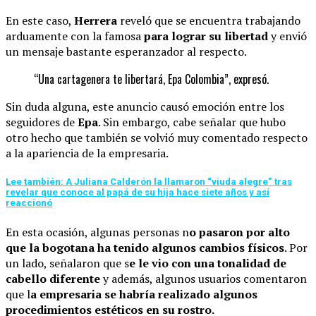
En este caso,
Herrera
reveló que se encuentra trabajando
arduamente con la famosa
para lograr su libertad
y envió
un mensaje bastante esperanzador al respecto.
“Una cartagenera te libertará, Epa Colombia”, expresó.
Sin duda alguna, este anuncio causó emoción entre los
seguidores de
Epa
. Sin embargo, cabe señalar que hubo
otro hecho que también se volvió muy comentado respecto
a la apariencia de la empresaria.
Lee también: A Juliana Calderón la llamaron “viuda alegre” tras
revelar que conoce al papá de su hija hace siete años y así
reaccionó
En esta ocasión, algunas personas n
o pasaron por alto
que la bogotana ha tenido algunos cambios físicos
. Por
un lado, señalaron que s
e le vio con una tonalidad de
cabello diferente
y además, algunos usuarios comentaron
que l
a empresaria se habría realizado algunos
procedimientos estéticos en su rostro.