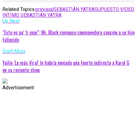
Related Topics:
principal
SEBASTIÁN YATRA
SUPUESTO VIDEO
ÍNTIMO SEBASTIÁN YATRA
Up Next
“Esto es pa’ ti papi”: Mr. Black compuso conmovedora canción a su hijo
fallecido
Don't Miss
Yailin ‘La más Viral’ le habría enviado una fuerte indirecta a Karol G
en su reciente show
Advertisement