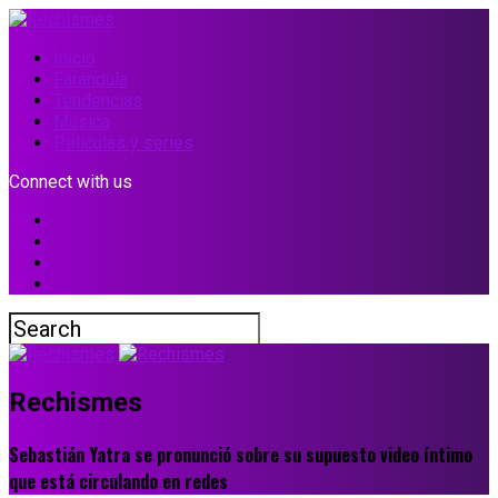
Inicio
Farándula
Tendencias
Música
Películas y series
Connect with us
Rechismes
Sebastián Yatra se pronunció sobre su supuesto video íntimo
que está circulando en redes