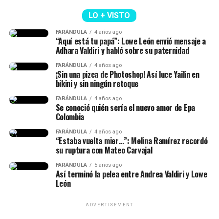
revuelo
LO + VISTO
Y en este caso, todos estos hechos generaron muchas
FARÁNDULA
4 años ago
reacciones y se avivaron luego de que Calderón contara,
“Aquí está tu papá”: Lowe León envió mensaje a
en una dinámica de preguntas y respuestas en sus
Adhara Valdiri y habló sobre su paternidad
historias de Instagram, q
ue conoce al papá de su niña
FARÁNDULA
4 años ago
desde hace siete años.
¡Sin una pizca de Photoshop! Así luce Yailin en
bikini y sin ningún retoque
“Lo conocí hace siete años, ha
FARÁNDULA
4 años ago
Se conoció quién sería el nuevo amor de Epa
sido la historia de amor más
Colombia
impactante de la historia y, a
FARÁNDULA
4 años ago
“Estaba vuelta mier…”: Melina Ramírez recordó
pesar de muchos bajos y altos,
su ruptura con Mateo Carvajal
siempre estuvo para mí”, había
Epa Colombia y su abogada (Imagen
FARÁNDULA
5 años ago
Así terminó la pelea entre Andrea Valdiri y Lowe
dicho.
tomada de IG Rechismes)
León
ADVERTISEMENT
(Recuerda dar clic en la imagen)