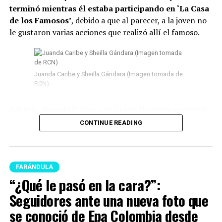
terminó mientras él estaba participando en ‘La Casa
de los Famosos’
, debido a que al parecer, a la joven no
le gustaron varias acciones que realizó allí el famoso.
Juanda Caribe y Sheilla Gándara (Imagen tomada de
RCN)
Además, durante la época en la que él estuvo encerrado
surgieron
varios rumores de infidelidad
y por si fuera
CONTINUE READING
poco, en las últimas semanas del program
a Juanda
empezó a tener acercamientos intensos con Mariana
Zapata.
FARÁNDULA
Lee también: “¿Qué le pasó en la cara?”:
“¿Qué le pasó en la cara?”:
Seguidores ante una nueva foto que se conoció de
Seguidores ante una nueva foto que
Epa Colombia desde prisión
se conoció de Epa Colombia desde