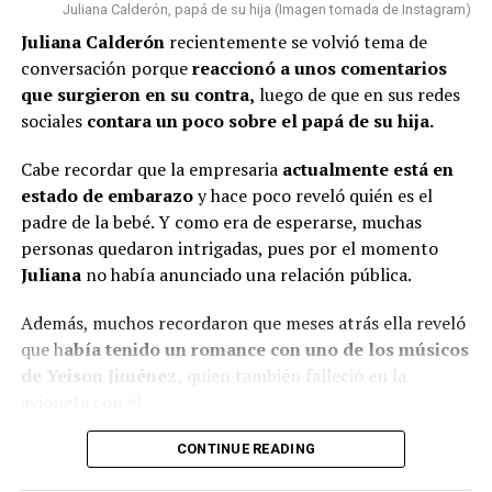
nos toca”, concluyó.
Juliana Calderón, papá de su hija (Imagen tomada de Instagram)
En esta ocasión, algunas personas n
o pasaron por alto
Juliana Calderón
recientemente se volvió tema de
que la bogotana ha tenido algunos cambios físicos
.
conversación porque
reaccionó a unos comentarios
Por un lado, señalaron que s
e le vio con una tonalidad
@rutelgamy
#seguidores
#viraltiktok
#soyjuandacaribe
que surgieron en su contra,
luego de que en sus redes
de cabello diferente
y además, algunos usuarios
#soyjuandacaribeshow
#hija
♬ sonido original –
sociales
contara un poco sobre el papá de su hija.
comentaron que l
a empresaria se habría realizado
MIRANDA RUTH
algunos procedimientos estéticos en su rostro.
Cabe recordar que la empresaria
actualmente está en
estado de embarazo
y hace poco reveló quién es el
De hecho, varios la notaron diferente y cuestionaron al
padre de la bebé. Y como era de esperarse, muchas
respecto.
personas quedaron intrigadas, pues por el momento
“¿Qué le pasó en la cara?”, “
Se ve súper inyectada,
Juliana
no había anunciado una relación pública.
muchos rellenos”
, “¿No están viendo sus labios y
Además, muchos recordaron que meses atrás ella reveló
perfilamiento?”, “
Se dañó el rostro”
, comentaron.
que h
abía tenido un romance con uno de los músicos
Finalmente, otro grupo de personas señaló que veían
de Yeison Jiménez,
quien también falleció en la
bien a
Epa
y que sería normal verla con algunos cambios
avioneta con él.
debido al tiempo que ha pasado.
Lee también: ¿Escro estaría “utilizando” a Aida
CONTINUE READING
(Recuerda dar clic en la imagen)
Victoria? Yina Calderón opinó al respecto y causó