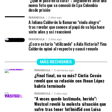
“¿Qué le pasó en la cara?”: Seguidores ante una
nueva foto que se conoció de Epa Colombia
desde prisión
Finalmente, la chica dejó en evidencia que durante ese
lapso de tiempo no siempre estuvieron juntos, y
FARÁNDULA
2 días ago
A Juliana Calderón la llamaron “viuda alegre”
tuvieron idas y venidas.
tras revelar que conoce al papá de su hija hace
siete años y así reaccionó
@juliethpaolaberdu7
#LIVEIncentiveProgram
FARÁNDULA
2 días ago
#SideHustleLIVE
#PaidPartnership
#yinacalderonoficial
¿Escro estaría “utilizando” a Aida Victoria? Yina
#julianacalderon
♬ sonido original – Julieth
Calderón opinó al respecto y causó revuelo
MÁS RECHISMES
FARÁNDULA
3 semanas ago
¿Final final, no va más? Cintia Cossio
reveló que su relación con Jhoan López
habría terminado
FARÁNDULA
2 días ago
“A veces quedo lastimado, herido”:
Westcol reveló la molesta situación que
sufre tras tener 1nt1mid5d con Luisa