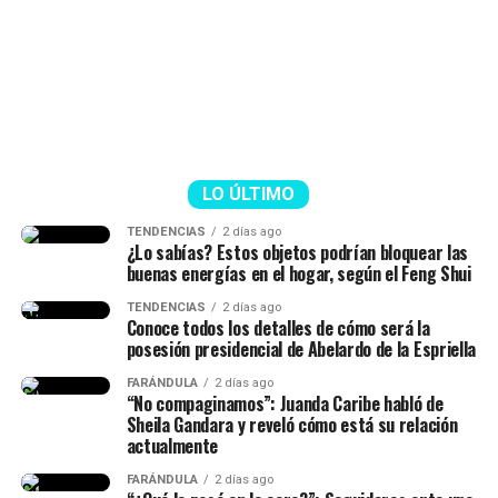
señalamientos. Según se observó,
muchos la tildaron
de ser una “viuda alegre” y ella reaccionó al
respecto.
“La viuda alegre, ve. Me da risa
con ese tema, porque mucha
gente no entendió esa parte.
LO ÚLTIMO
Hice la historia diciendo hace
TENDENCIAS
2 días ago
¿Lo sabías? Estos objetos podrían bloquear las
cuánto conocí al papá de mi
buenas energías en el hogar, según el Feng Shui
hija, lo conocí hace siete años
TENDENCIAS
2 días ago
Conoce todos los detalles de cómo será la
(…) Duramos un tiempo
posesión presidencial de Abelardo de la Espriella
separados y cantidad de cosas
FARÁNDULA
2 días ago
(…) No diré nada hasta que él
“No compaginamos”: Juanda Caribe habló de
Sheila Gandara y reveló cómo está su relación
quiera hablar del tema”,
actualmente
señaló.
FARÁNDULA
2 días ago