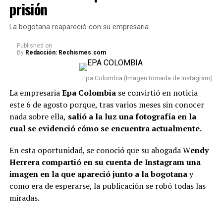
En este caso, el comediante fue tema de conversación
prisión
recientemente porque, tras varios meses de volver a su
vida real, re
veló cómo se encuentra actualmente su
La bogotana reapareció con su empresaria.
relación con Sheila.
Published
on
By
Redacción: Rechismes.com
“Van dos meses. Hoy, después
de dos meses, estoy
Epa Colombia (Imagen tomada de Instagram)
totalmente tranquilo, estoy
La empresaria
Epa Colombia
se convirtió en noticia
este 6 de agosto porque, tras varios meses sin conocer
bien. Incluso, para que dejen el
nada sobre ella,
salió a la luz una fotografía en la
tema ahí también, con la
cual se evidenció cómo se encuentra actualmente.
mamá de la niña estoy bien.
En esta oportunidad, se conoció que su abogada W
endy
Como se lo dije a ella, tal vez
Herrera compartió en su cuenta de Instagram una
en algunas vainas no
imagen en la que apareció junto a la bogotana
y
como era de esperarse, la publicación se robó todas las
compaginamos, se acabó lo
miradas.
que se acabó y nos toca luchar