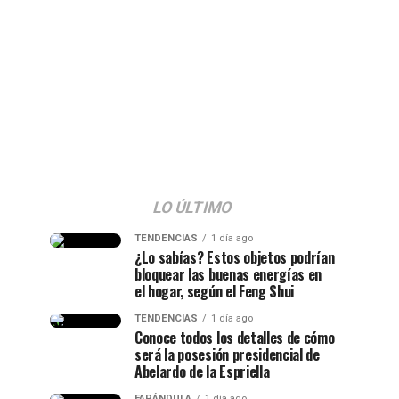
LO ÚLTIMO
TENDENCIAS
1 día ago
¿Lo sabías? Estos objetos podrían
bloquear las buenas energías en
el hogar, según el Feng Shui
TENDENCIAS
1 día ago
Conoce todos los detalles de cómo
será la posesión presidencial de
Abelardo de la Espriella
FARÁNDULA
1 día ago