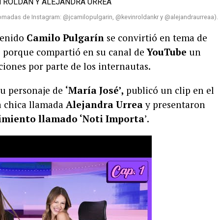
tomadas de Instagram: @jcamilopulgarin, @kevinroldankr y @alejandraurreaa).
tenido
Camilo Pulgarín
se convirtió en tema de
es porque compartió en su canal de
YouTube
un
iones por parte de los internautas.
su personaje de
‘María José’,
publicó un clip en el
a chica llamada
Alejandra Urrea
y presentaron
imiento llamado ‘Noti Importa
’.