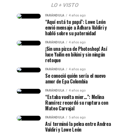
LO + VISTO
FARÁNDULA
4 años ago
“Aquí está tu papá”: Lowe León
envió mensaje a Adhara Valdiri y
habló sobre su paternidad
FARÁNDULA
4 años ago
¡Sin una pizca de Photoshop! Así
luce Yailin en bikini y sin ningún
retoque
FARÁNDULA
4 años ago
Se conoció quién sería el nuevo
amor de Epa Colombia
FARÁNDULA
4 años ago
“Estaba vuelta mier…”: Melina
Ramírez recordó su ruptura con
Mateo Carvajal
FARÁNDULA
5 años ago
Así terminó la pelea entre Andrea
Valdiri y Lowe León