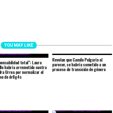
YOU MAY LIKE
Revelan que Camilo Pulgarín al
ponsabilidad total”: Laura
parecer, se habría sometido a un
llo habría arremetido contra
proceso de transición de género
dra Urrea por normalizar el
mo de dr8g4s