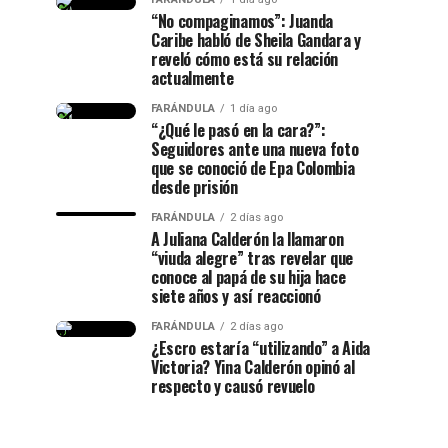
“No compaginamos”: Juanda
Caribe habló de Sheila Gandara y
reveló cómo está su relación
actualmente
FARÁNDULA
1 día ago
“¿Qué le pasó en la cara?”:
Seguidores ante una nueva foto
que se conoció de Epa Colombia
desde prisión
FARÁNDULA
2 días ago
A Juliana Calderón la llamaron
“viuda alegre” tras revelar que
conoce al papá de su hija hace
siete años y así reaccionó
FARÁNDULA
2 días ago
¿Escro estaría “utilizando” a Aida
Victoria? Yina Calderón opinó al
respecto y causó revuelo