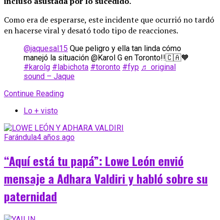
incluso asustada por lo sucedido.
Como era de esperarse, este incidente que ocurrió no tardó
en hacerse viral y desató todo tipo de reacciones.
@jaquesal15
Que peligro y ella tan linda cómo
manejó la situación @Karol G en Toronto!!🇨🇦🧡
#karolg
#labichota
#toronto
#fyp
♬ original
sound – Jaque
Continue Reading
Lo + visto
Farándula
4 años ago
“Aquí está tu papá”: Lowe León envió
mensaje a Adhara Valdiri y habló sobre su
paternidad