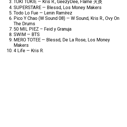
TUKI TUKIE — Kris R., GeezyDee, Flame
火炎
SUPERSTARE — Blessd, Los Money Makers
Todo Lo Fue — Lenin Ramírez
Pico Y Chao (W Sound 08) — W Sound, Kris R., Ovy On
The Drums
50 MIL PIEZ – Feid y Granuja
SWIM — BTS
MERO TOTEE — Blessd, De La Rose, Los Money
Makers
4 Life — Kris R.