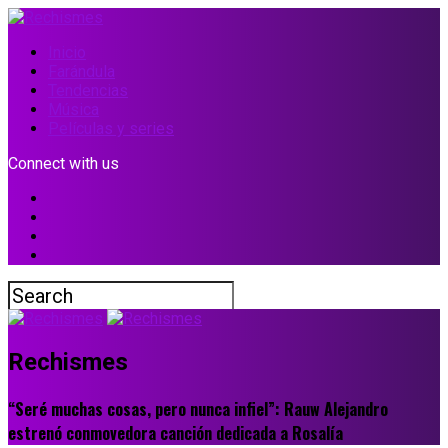
Inicio
Farándula
Tendencias
Música
Películas y series
Connect with us
Rechismes
“Seré muchas cosas, pero nunca infiel”: Rauw Alejandro
estrenó conmovedora canción dedicada a Rosalía