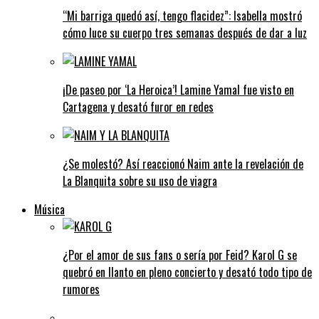
“Mi barriga quedó así, tengo flacidez”: Isabella mostró
cómo luce su cuerpo tres semanas después de dar a luz
¡De paseo por ‘La Heroica’! Lamine Yamal fue visto en
Cartagena y desató furor en redes
¿Se molestó? Así reaccionó Naim ante la revelación de
La Blanquita sobre su uso de viagra
Música
¿Por el amor de sus fans o sería por Feid? Karol G se
quebró en llanto en pleno concierto y desató todo tipo de
rumores