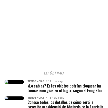
e incluso asustada por lo sucedido.
Como era de esperarse, este incidente que ocurrió no
tardó en hacerse viral y desató todo tipo de reacciones.
@jaquesal15
Que peligro y ella tan linda cómo manejó la
situación @Karol G en Toronto!!🇨🇦🧡
#karolg
#labichota
#toronto
#fyp
♬ original sound – Jaque
LO ÚLTIMO
TENDENCIAS
14 horas ago
¿Lo sabías? Estos objetos podrían bloquear las
buenas energías en el hogar, según el Feng Shui
TENDENCIAS
15 horas ago
Conoce todos los detalles de cómo será la
posesión presidencial de Abelardo de la Espriella