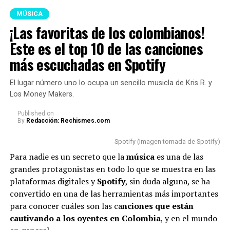
reflejaba nostalgia.
MÚSICA
¡Las favoritas de los colombianos!
Lee también: “No puedo más”: La Blanquita reveló,
destrozada en llanto, que terminó con Naim por las
Este es el top 10 de las canciones
faltas de respeto
más escuchadas en Spotify
Como era de esperarse, los internautas no tardaron en
El lugar número uno lo ocupa un sencillo musicla de Kris R. y
reaccionar en redes sociales y opinar sobre las razones
Los Money Makers.
por las cuales
Karol
se mostró de esa manera.
Published
on
By
Redacción: Rechismes.com
Cabe aclarar que, en medio del concierto, la famosa
a
gradeció a sus fans y dio a entender que su llanto
Spotify (Imagen tomada de Spotify)
se debía a la emoción que estaba viviendo junto a
Para nadie es un secreto que la
música
es una de las
ellos.
grandes protagonistas en todo lo que se muestra en las
plataformas digitales y
Spotify
, sin duda alguna, se ha
“Me siento supremamente
convertido en una de las herramientas más importantes
agradecida por el amor que me
para conocer cuáles son las ca
nciones que están
cautivando a los oyentes en Colombia
dan siempre. Siento que
, y en el mundo