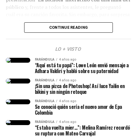
Pico Y Chao (W Sound 08) — W Sound, Kris R., Ovy
público
y, frente a todos los asistentes, le preguntó
On The Drums
cuál era su canción favorita. Sin embargo, para sorpresa
50 MIL PIEZ – Feid y Granuja
de todos, la pequeña en lugar de mencionar un éxito de
CONTINUE READING
SWIM — BTS
la artista,
respondió que era ‘Dai Dai’, de Shakira.
MERO TOTEE — Blessd, De La Rose, Los Money
(Recuerda dar clic en la imagen)
Makers
LO + VISTO
4 Life — Kris R.
FARÁNDULA
4 años ago
“Aquí está tu papá”: Lowe León envió mensaje a
Adhara Valdiri y habló sobre su paternidad
FARÁNDULA
4 años ago
¡Sin una pizca de Photoshop! Así luce Yailin en
bikini y sin ningún retoque
FARÁNDULA
4 años ago
Se conoció quién sería el nuevo amor de Epa
Colombia
FARÁNDULA
4 años ago
“Estaba vuelta mier…”: Melina Ramírez recordó
su ruptura con Mateo Carvajal