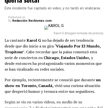
favoritas de los colombianos.
@markoentodo
🥹❤️ @Karol G
♬ sonido original –
Este incidente fue captado en video, y no tardó en viralizarse.
Lee también: “Fui víctima de abvs6 s3xua7 de
Markoentodo
Rafael Poveda”: Salieron a la luz los testimonios de
Published
on
By
Redacción: Rechismes.com
las presuntas víctimas que acusan al periodista
A continuación, presentamos el
top 10 de las
Karol G (Imagen tomada de prensa)
canciones más escuchadas
en el país y que
La cantante
Karol G
no ha dejado de ser tendencia
actualmente ocupan las primeras posiciones en dicho
desde que dio inicio a su gira
‘Viajando Por El Mundo,
listado:
Tropitour’
. Cabe recordar que la paisa comenzó esta
serie de conciertos en
Chicago, Estados Unido
s, y
GAMINAE — Kris R., Los Money Makers
desde entonces ha protagonizado varios momentos que
se han viralizado en redes sociales.
Dichavate — Ya Ice Dilan, Rey Tony, Helabusador,
JipMusic Global, Dj Honda
Por ejemplo, recientemente se conoció que durante
un
TUKI TUKIE — Kris R., GeezyDee, Flame
火炎
show en Toronto, Canadá,
vivió una curiosa situación
que despertó humor y ternura entre sus seguidores.
SUPERSTARE — Blessd, Los Money Makers
Todo Lo Fue — Lenin Ramírez
Según se vio en varios videos, en medio de su
presentación
‘La Bichota’ interactuó con una niña del