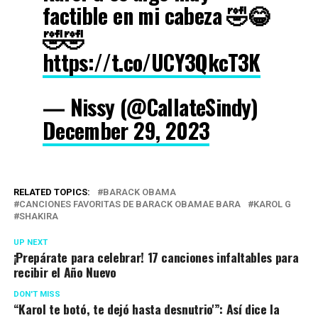
factible en mi cabeza 🤣😂
🤣🤣
https://t.co/UCY3QkcT3K
— Nissy (@CallateSindy)
December 29, 2023
RELATED TOPICS:
BARACK OBAMA
CANCIONES FAVORITAS DE BARACK OBAMAE BARA
KAROL G
SHAKIRA
UP NEXT
¡Prepárate para celebrar! 17 canciones infaltables para
recibir el Año Nuevo
DON'T MISS
“Karol te botó, te dejó hasta desnutrio'”: Así dice la