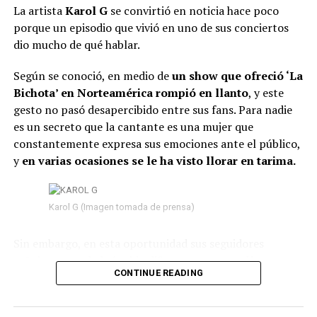
La artista
Karol G
se convirtió en noticia hace poco
porque un episodio que vivió en uno de sus conciertos
dio mucho de qué hablar.
Según se conoció, en medio de
un show que ofreció ‘La
Bichota’ en Norteamérica rompió en llanto
, y este
gesto no pasó desapercibido entre sus fans. Para nadie
es un secreto que la cantante es una mujer que
constantemente expresa sus emociones ante el público,
y
en varias ocasiones se le ha visto llorar en tarima.
Karol G (Imagen tomada de prensa)
Sin embargo, en esta oportunidad sus seguidores
señalaron que habría sido diferente,
pues su llanto no
CONTINUE READING
parecía ser de felicidad, sino de tristeza.
Según se
observó, mientras permanecía en el escenario
, sus
lágrimas caían una tras otra y su semblante