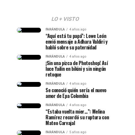
LO + VISTO
FARÁNDULA
4 años ago
“Aquí está tu papá”: Lowe León
envió mensaje a Adhara Valdiri y
habló sobre su paternidad
FARÁNDULA
4 años ago
¡Sin una pizca de Photoshop! Así
luce Yailin en bikini y sin ningún
retoque
FARÁNDULA
4 años ago
Se conoció quién sería el nuevo
amor de Epa Colombia
FARÁNDULA
4 años ago
“Estaba vuelta mier…”: Melina
Ramírez recordó su ruptura con
Mateo Carvajal
FARÁNDULA
5 años ago