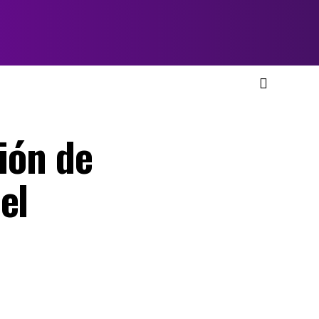
ción de
el