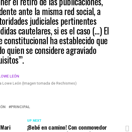
ner el retiro de las publicaciones,
edente ante la misma red social, a
utoridades judiciales pertinentes
das cautelares, si es el caso (…) El
re constitucional ha establecido que
do quien se considere agraviado
isitos’”.
ela Lowe León (Imagen tomada de Rechismes)
EÓN
PRINCIPAL
UP NEXT
 Mari
¡Bebé en camino! Con conmovedor