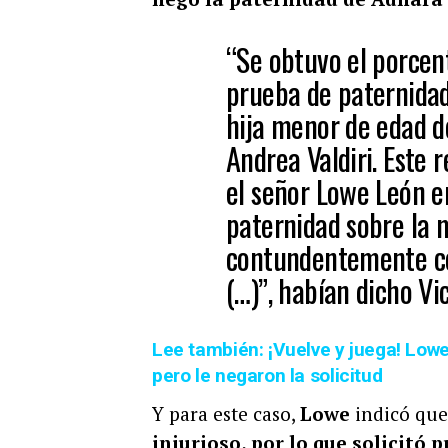
“Se obtuvo el porcen
prueba de paternidad
hija menor de edad d
Andrea Valdiri. Este 
el señor Lowe León e
paternidad sobre la 
contundentemente co
(…)”, habían dicho V
Lee también: ¡Vuelve y juega! Lowe
pero le negaron la solicitud
Y para este caso,
Lowe
indicó que
injurioso, por lo que solicitó