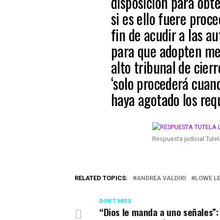
disposición para obte
si es ello fuere proc
fin de acudir a las a
para que adopten medi
alto tribunal de cier
‘solo procederá cuan
haya agotado los requ
Respuesta judicial Tut
RELATED TOPICS:
ANDREA VALDIRI
LOWE L
DON'T MISS
“Dios le manda a uno señales”: