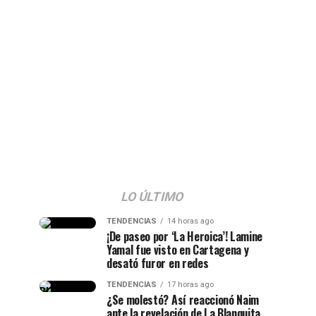
LO ÚLTIMO
TENDENCIAS
14 horas ago
¡De paseo por ‘La Heroica’! Lamine
Yamal fue visto en Cartagena y
desató furor en redes
TENDENCIAS
17 horas ago
¿Se molestó? Así reaccionó Naim
ante la revelación de La Blanquita