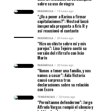
sobre su uso de viagra
FARÁNDULA
19 horas ago
“¿Va a poner a Karina a firmar
capitulaciones?”: Westcol lanzó
inesperada pregunta a Kris R y
así reaccionó el cantante
FARÁNDULA
20 horas ago
“Hizo un chiste sobre mí y mis
parejas”: Lina Tejeiro contó su
versión del rifirrafe con Iván
Marín
FARÁNDULA
20 horas ago
“Vamos a tener una familia, y nos
vamos a casar”: Aida Victoria
causó sorpresa tras
declaraciones sobre su relación
con Escro
TENDENCIAS
22 horas ago
“Permítanme defenderme”: Jorge
Alfredo Vargas rompió el silencio y