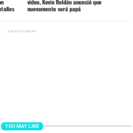
on
video, Kevin Roldán anunció que
talles
nuevamente será papá
ADVERTISEMENT
YOU MAY LIKE