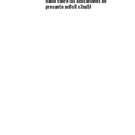
habló sobre las acusaciones de
presunto ac8s8 s3xu5l