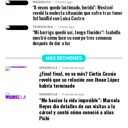
FARÁNDULA
6 horas ago
tuvieron idas y venidas.
“A veces quedo lastimado, herido”: Westcol
reveló la molesta situación que sufre tras tener
@juliethpaolaberdu7
#LIVEIncentiveProgram
1nt1mid5d con Luisa Castro
#SideHustleLIVE
#PaidPartnership
#yinacalderonoficial
TENDENCIAS
7 horas ago
#julianacalderon
♬ sonido original – Julieth
“Mi barriga quedó así, tengo flacidez”: Isabella
mostró cómo luce su cuerpo tres semanas
después de dar a luz
MÁS RECHISMES
FARÁNDULA
3 semanas ago
¿Final final, no va más? Cintia Cossio
reveló que su relación con Jhoan López
habría terminado
FARÁNDULA
3 semanas ago
“Me hacían la vida imposible”: Marcela
Reyes dio detalles de sus visitas a la
cárcel y contó cómo conoció a alias
Pichi