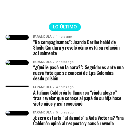
“La viuda alegre, ve. Me da risa
con ese tema, porque mucha
gente no entendió esa parte.
LO ÚLTIMO
Hice la historia diciendo hace
FARÁNDULA
1 hora ago
“No compaginamos”: Juanda Caribe habló de
cuánto conocí al papá de mi
Sheila Gandara y reveló cómo está su relación
hija, lo conocí hace siete años
actualmente
(…) Duramos un tiempo
FARÁNDULA
2 horas ago
“¿Qué le pasó en la cara?”: Seguidores ante una
separados y cantidad de cosas
nueva foto que se conoció de Epa Colombia
desde prisión
(…) No diré nada hasta que él
FARÁNDULA
4 horas ago
quiera hablar del tema”,
A Juliana Calderón la llamaron “viuda alegre”
tras revelar que conoce al papá de su hija hace
señaló.
siete años y así reaccionó
FARÁNDULA
5 horas ago
¿Escro estaría “utilizando” a Aida Victoria? Yina
Finalmente, la chica dejó en evidencia que durante ese
Calderón opinó al respecto y causó revuelo
lapso de tiempo no siempre estuvieron juntos, y