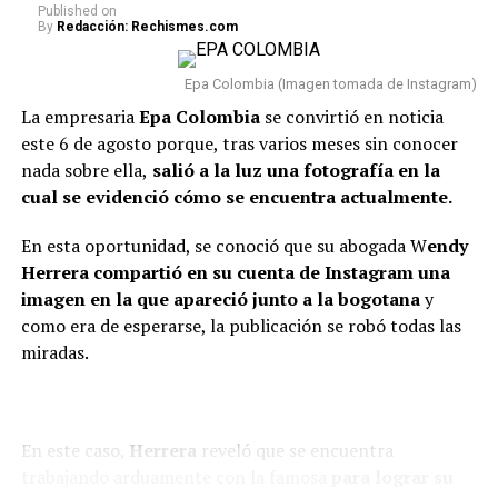
Published
on
By
Redacción: Rechismes.com
“Van dos meses. Hoy, después
de dos meses, estoy
Epa Colombia (Imagen tomada de Instagram)
totalmente tranquilo, estoy
La empresaria
Epa Colombia
se convirtió en noticia
este 6 de agosto porque, tras varios meses sin conocer
bien. Incluso, para que dejen el
nada sobre ella,
salió a la luz una fotografía en la
tema ahí también, con la
cual se evidenció cómo se encuentra actualmente.
mamá de la niña estoy bien.
En esta oportunidad, se conoció que su abogada W
endy
Como se lo dije a ella, tal vez
Herrera compartió en su cuenta de Instagram una
en algunas vainas no
imagen en la que apareció junto a la bogotana
y
como era de esperarse, la publicación se robó todas las
compaginamos, se acabó lo
miradas.
que se acabó y nos toca luchar
por ser buenos papás”,
confesó.
En este caso,
Herrera
reveló que se encuentra
trabajando arduamente con la famosa
para lograr su