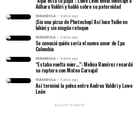
“Aquí está tu papá”: Lowe León envió mensaje a
en una dinámica de preguntas y respuestas en sus
Adhara Valdiri y habló sobre su paternidad
historias de Instagram, q
ue conoce al papá de su niña
FARÁNDULA
4 años ago
desde hace siete años.
¡Sin una pizca de Photoshop! Así luce Yailin en
bikini y sin ningún retoque
“Lo conocí hace siete años, ha
FARÁNDULA
4 años ago
Se conoció quién sería el nuevo amor de Epa
sido la historia de amor más
Colombia
impactante de la historia y, a
FARÁNDULA
4 años ago
“Estaba vuelta mier…”: Melina Ramírez recordó
pesar de muchos bajos y altos,
su ruptura con Mateo Carvajal
siempre estuvo para mí”, había
Epa Colombia y su abogada (Imagen
FARÁNDULA
5 años ago
Así terminó la pelea entre Andrea Valdiri y Lowe
dicho.
tomada de IG Rechismes)
León
ADVERTISEMENT
(Recuerda dar clic en la imagen)