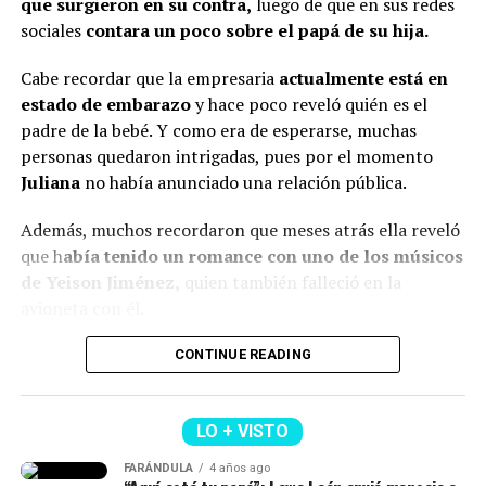
que surgieron en su contra,
luego de que en sus redes
de cabello diferente
y además, algunos usuarios
#soyjuandacaribeshow
#hija
♬ sonido original –
sociales
contara un poco sobre el papá de su hija.
comentaron que l
a empresaria se habría realizado
MIRANDA RUTH
algunos procedimientos estéticos en su rostro.
Cabe recordar que la empresaria
actualmente está en
estado de embarazo
y hace poco reveló quién es el
De hecho, varios la notaron diferente y cuestionaron al
padre de la bebé. Y como era de esperarse, muchas
respecto.
personas quedaron intrigadas, pues por el momento
“¿Qué le pasó en la cara?”, “
Se ve súper inyectada,
Juliana
no había anunciado una relación pública.
muchos rellenos”
, “¿No están viendo sus labios y
Además, muchos recordaron que meses atrás ella reveló
perfilamiento?”, “
Se dañó el rostro”
, comentaron.
que h
abía tenido un romance con uno de los músicos
Finalmente, otro grupo de personas señaló que veían
de Yeison Jiménez,
quien también falleció en la
bien a
Epa
y que sería normal verla con algunos cambios
avioneta con él.
debido al tiempo que ha pasado.
Lee también: ¿Escro estaría “utilizando” a Aida
CONTINUE READING
(Recuerda dar clic en la imagen)
Victoria? Yina Calderón opinó al respecto y causó
revuelo
LO + VISTO
Y en este caso, todos estos hechos generaron muchas
FARÁNDULA
4 años ago
reacciones y se avivaron luego de que Calderón contara,