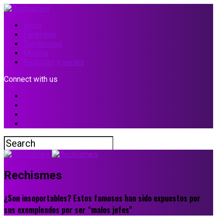
Inicio
Farándula
Tendencias
Música
Películas y series
Connect with us
Rechismes
¿Son insoportables? Estos famosos han sido expuestos por
sus exempleados por ser “malos jefes”