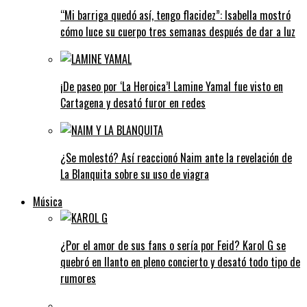
“Mi barriga quedó así, tengo flacidez”: Isabella mostró
cómo luce su cuerpo tres semanas después de dar a luz
¡De paseo por ‘La Heroica’! Lamine Yamal fue visto en
Cartagena y desató furor en redes
¿Se molestó? Así reaccionó Naim ante la revelación de
La Blanquita sobre su uso de viagra
Música
¿Por el amor de sus fans o sería por Feid? Karol G se
quebró en llanto en pleno concierto y desató todo tipo de
rumores