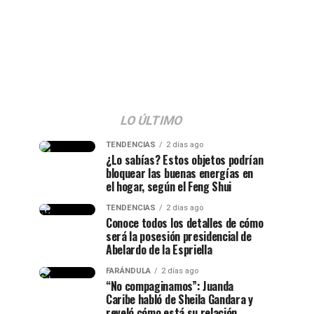
LO ÚLTIMO
TENDENCIAS
2 días ago
¿Lo sabías? Estos objetos podrían
bloquear las buenas energías en
el hogar, según el Feng Shui
TENDENCIAS
2 días ago
Conoce todos los detalles de cómo
será la posesión presidencial de
Abelardo de la Espriella
FARÁNDULA
2 días ago
“No compaginamos”: Juanda
Caribe habló de Sheila Gandara y
reveló cómo está su relación