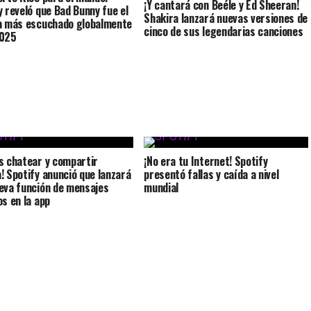
¡Y cantará con Beéle y Ed Sheeran!
y reveló que Bad Bunny fue el
Shakira lanzará nuevas versiones de
a más escuchado globalmente
cinco de sus legendarias canciones
2025
s chatear y compartir
¡No era tu Internet! Spotify
! Spotify anunció que lanzará
presentó fallas y caída a nivel
eva función de mensajes
mundial
os en la app