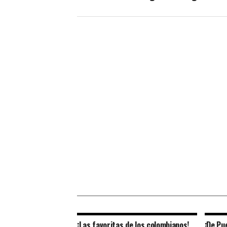
¡Las favoritas de los colombianos!
¡De Pu