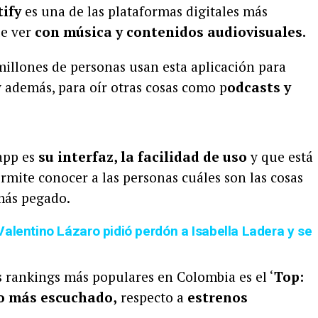
tify
es una de las plataformas digitales más
ue ver
con música y contenidos audiovisuales.
illones de personas usan esta aplicación para
 además, para oír otras cosas como p
odcasts y
app es
su interfaz, la facilidad de uso
y que está
mite conocer a las personas cuáles son las cosas
más pegado.
alentino Lázaro pidió perdón a Isabella Ladera y se
s rankings más populares en Colombia es el ‘
Top:
o más escuchado,
respecto a
estrenos