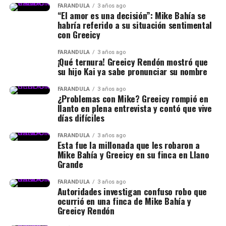
FARÁNDULA
3 años ago
“El amor es una decisión”: Mike Bahía se
habría referido a su situación sentimental
con Greeicy
FARÁNDULA
3 años ago
¡Qué ternura! Greeicy Rendón mostró que
su hijo Kai ya sabe pronunciar su nombre
FARÁNDULA
3 años ago
¿Problemas con Mike? Greeicy rompió en
llanto en plena entrevista y contó que vive
días difíciles
FARÁNDULA
3 años ago
Esta fue la millonada que les robaron a
Mike Bahía y Greeicy en su finca en Llano
Grande
FARÁNDULA
3 años ago
Autoridades investigan confuso robo que
ocurrió en una finca de Mike Bahía y
Greeicy Rendón