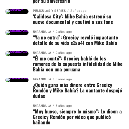
por su aniversario
PELÍCULAS Y SERIES
2 años ago
‘Calidosa City’: Mike Bahía estrenó su
nuevo documental y cautivó a sus fans
FARÁNDULA
2 años ago
“Ya no entra”: Greeicy reveló impactante
detalle de su vida s3xu4l con Mike Bahía
FARÁNDULA
2 años ago
“Él me contó”: Greeicy habló de los
rumores de la supuesta infidelidad de Mike
Bahía con una peruana
FARÁNDULA
3 años ago
¿Quién gana más dinero entre Greeicy
Rendón y Mike Bahía? La cantante despejó
dudas
FARÁNDULA
3 años ago
“Muy hueso, siempre lo mismo”: Le dicen a
Greeicy Rendón por video que publicó
bailando