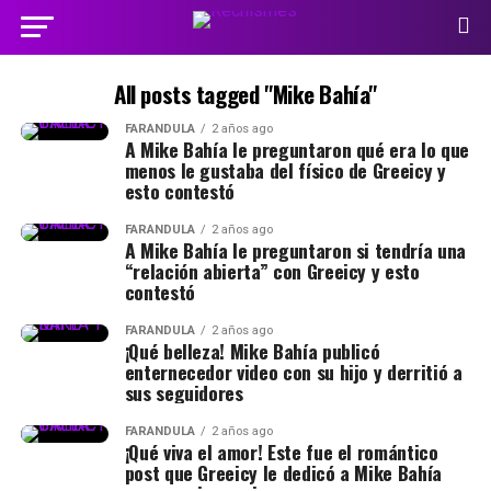
All posts tagged "Mike Bahía"
FARÁNDULA
2 años ago
A Mike Bahía le preguntaron qué era lo que
menos le gustaba del físico de Greeicy y
esto contestó
FARÁNDULA
2 años ago
A Mike Bahía le preguntaron si tendría una
“relación abierta” con Greeicy y esto
contestó
FARÁNDULA
2 años ago
¡Qué belleza! Mike Bahía publicó
enternecedor video con su hijo y derritió a
sus seguidores
FARÁNDULA
2 años ago
¡Qué viva el amor! Este fue el romántico
post que Greeicy le dedicó a Mike Bahía