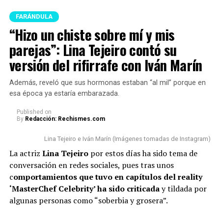
FARÁNDULA
“Hizo un chiste sobre mí y mis
Kris R y Westcol (Imagen tomada de YouTube)
parejas”: Lina Tejeiro contó su
Para este caso, e
l novio de Luisa Castro
le preguntó al
versión del rifirrafe con Iván Marín
rapero si, en caso de que las cosas trascendieran con
ella, pe
nsaría hacerla firmar capitulaciones para
Además, reveló que sus hormonas estaban “al mil” porque en
salvaguardar su patrimonio.
esa época ya estaría embarazada.
Published
on
“¿Las capitulaciones qué?
By
Redacción: Rechismes.com
¿Usted cómo va ahí? ¿Va a
Lina Tejeiro e Iván Marín (Imágenes tomadas de Instagram)
poner a firmar
La actriz
Lina Tejeiro
por estos días ha sido tema de
conversación en redes sociales, pues tras unos
capitulaciones?”, preguntó
c
omportamientos que tuvo en capítulos del reality
West.
‘MasterChef Celebrity’ ha sido criticada
y tildada por
algunas personas como “soberbia y grosera”.
Lee también: “Hizo un chiste sobre mí y mis