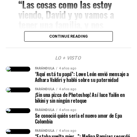
“Las cosas como las estoy
viendo, David y yo vamos a
tener una familia, y nos
vamos a casar y muchas
CONTINUE READING
cosas. Y vuelvo y les digo,
Lina Tejeiro (Imagen tomada de IG)
en algún momento si yo
LO + VISTO
pienso tener otro bebé,
Luego, Lina habló del rifirrafe que tuvo con un chef y
explicó su versión.
FARÁNDULA
4 años ago
apenas el bebé esté ahí yo
“Aquí está tu papá”: Lowe León envió mensaje a
Adhara Valdiri y habló sobre su paternidad
no voy querer estar
“¿Cómo me dice que sabe a
FARÁNDULA
4 años ago
peleándome con nadie en
muchas cosas, si estoy
¡Sin una pizca de Photoshop! Así luce Yailin en
bikini y sin ningún retoque
redes. Ni tampoco que
haciendo lo mismo que ustedes
FARÁNDULA
4 años ago
nadie venga a
nos pusieron? Y es ahí donde
Se conoció quién sería el nuevo amor de Epa
Colombia
desestabilizar mi paz”,
empiezo a sufrir y a decir, es
expresó.
FARÁNDULA
4 años ago
“Estaba vuelta mier…”: Melina Ramírez recordó