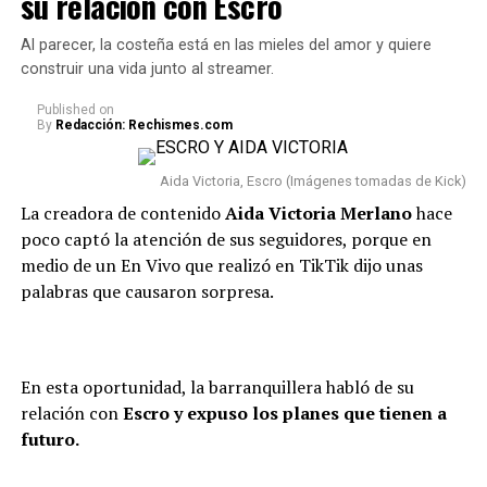
su relación con Escro
romantizado, me refiero a eso.
opiniones al respecto.
Al parecer, la costeña está en las mieles del amor y quiere
Que la gente ve lo lindo, y hay
“Westcol hablando de capitulaciones cuando él está con
construir una vida junto al streamer.
mucha presión”, inició.
la más interesada, jajajaja”, “
Westcol dedicó medio
Published
on
stream a hablar de Karina”,
“Westcol tirándole factos
By
Redacción: Rechismes.com
a Kris”, “
Jajaj, me hicieron reír”,
“Yo sí lo haría”, “
Que
Y agregó: “Y a eso súmele que
cada quien cuide lo suyo”
, “Sí me parece muy bien que
Aida Victoria, Escro (Imágenes tomadas de Kick)
le pongan un plato y digan ‘no
la ponga a firmar capitulaciones; ahí él se da cuenta si
La creadora de contenido
Aida Victoria Merlano
hace
es amor o material”, comentaron.
me gusta’. Llega un punto en
poco captó la atención de sus seguidores, porque en
medio de un En Vivo que realizó en TikTik dijo unas
que las emociones están a flor
@westcoff
#westcol
#krisr
#karinagarciaoficiall
♬
palabras que causaron sorpresa.
sonido original – WestCoff🎬
de piel, y embarazada pues
peor. Y eso pasó ayer. Estaba
que no daba más”.
En esta oportunidad, la barranquillera habló de su
relación con
Escro y expuso los planes que tienen a
futuro.