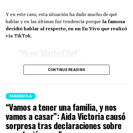
parejas”: Lina Tejeiro contó su versión del rifirrafe
con Iván Marín
Y en este caso, esta situación ha dado mucho de qué
hablar y en las últimas fue tendencia porque
la famosa
Ante esto, hubo un momento de chistes y risas por la
decidió hablar al respecto, en un En Vivo que realizó
pregunta y finalmente, Kris dijo lo que pensaba.
vía TikTok.
“No, la verdad yo no he
“Yo en ‘MasterChef’
pensado en eso. Cuando uno
seguramente ya estaba
ama no piensa eso”, expresó.
embarazada y tenía las
CONTINUE READING
hormonas a mil, a mil, a millón.
Y el creador digital le refutó:
A eso súmenle, que al día
“¿Te digo algo? Daddy Yankee
FARÁNDULA
grabamos dos capítulos (…)
no pensaba en eso”.
“Vamos a tener una familia, y nos
Dormía muy poquito, el trajín
vamos a casar”: Aida Victoria causó
era muy duro, y cuando digo
sorpresa tras declaraciones sobre
Finalmente, este momento que protagonizaron los
que el reality está muy
chicos se volvió tendencia y los usuarios dejaron sus