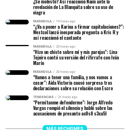
¿Se molestó? Así reaccionó Naim ante la
señaló.
Según contó, él le habría dado pie por un chiste que hizo
revelación de La Blanquita sobre su uso de
sobre ella.
viagra
FARÁNDULA
19 horas ago
@cvclips5
#therealescro
#aidavictoria
#westcol
♬
“El primer día que
“¿Va a poner a Karina a firmar capitulaciones?”:
sonido original – CvClips
Westcol lanzó inesperada pregunta a Kris R y
grabamos el primer
así reaccionó el cantante
capítulo (…) Iván me hizo
FARÁNDULA
20 horas ago
“Hizo un chiste sobre mí y mis parejas”: Lina
un comentario al aire,
Tejeiro contó su versión del rifirrafe con Iván
mientras estábamos
Marín
grabando, que no salió en el
FARÁNDULA
20 horas ago
“Vamos a tener una familia, y nos vamos a
primer capítulo y se refirió
casar”: Aida Victoria causó sorpresa tras
declaraciones sobre su relación con Escro
a mi (…) Hizo un chiste
TENDENCIAS
21 horas ago
sobre mi y sobre algo de
“Permítanme defenderme”: Jorge Alfredo
Vargas rompió el silencio y habló sobre las
mis parejas (…) y yo dije ya
acusaciones de presunto ac8s8 s3xu5l
me dio papaya, ya yo sé a
MÁS RECHISMES