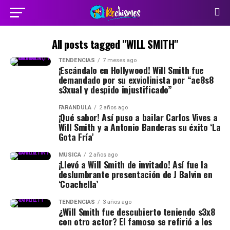
All posts tagged "WILL SMITH"
TENDENCIAS
7 meses ago
¡Escándalo en Hollywood! Will Smith fue
demandado por su exviolinista por “ac8s8
s3xual y despido injustificado”
FARÁNDULA
2 años ago
¡Qué sabor! Así puso a bailar Carlos Vives a
Will Smith y a Antonio Banderas su éxito ‘La
Gota Fría’
MÚSICA
2 años ago
¡Llevó a Will Smith de invitado! Así fue la
deslumbrante presentación de J Balvin en
‘Coachella’
TENDENCIAS
3 años ago
¿Will Smith fue descubierto teniendo s3x8
con otro actor? El famoso se refirió a los