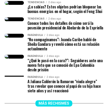
TENDENCIAS
2 días ago
¿Lo sabías? Estos objetos podrían bloquear las
@isalavenezolanaa
te abrazo!! se q es duro no dormir pero
buenas energías en el hogar, según el Feng Shui
dar vida es renacer, míralo como una segunda oportunidad
TENDENCIAS
2 días ago
para hacerlo bien, o mejor
Conoce todos los detalles de cómo será la
posesión presidencial de Abelardo de la Espriella
♬ original sound –
FARÁNDULA
2 días ago
“No compaginamos”: Juanda Caribe habló de
ISABELLA LADERA
Sheila Gandara y reveló cómo está su relación
actualmente
FARÁNDULA
2 días ago
“¿Qué le pasó en la cara?”: Seguidores ante una
nueva foto que se conoció de Epa Colombia
desde prisión
FARÁNDULA
2 días ago
A Juliana Calderón la llamaron “viuda alegre”
tras revelar que conoce al papá de su hija hace
siete años y así reaccionó
MÁS RECHISMES