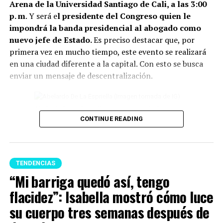
Arena de la Universidad Santiago de Cali, a las 3:00
prendas pueden dificultar la sensación de renovación
p. m
. Y será e
l presidente del Congreso quien le
del ambiente.
impondrá la banda presidencial al abogado como
nuevo jefe de Estado.
Es preciso destacar que, por
Lee también: Conoce todos los detalles de cómo
primera vez en mucho tiempo, este evento se realizará
será la posesión presidencial de Abelardo de la
en una ciudad diferente a la capital. Con esto se busca
Espriella
enviar un mensaje de descentralización.
3 Otro elemento para tener en cuenta, son
eliminar las
plantas en casa que están secas o marchitas.
Abelardo De La Espriella (Imagen tomada de IG)
Conservarlas puede significar perder vitalidad.
CONTINUE READING
4 Un tip más, es evitar el exceso de objetos debajo de la
Por otro lado, se conoció que varias delegaciones
cama. Para el Feng Shui, este espacio debe permanecer
internacionales estarán presentes, entre las que se
lo más despejado posible para favorecer el descanso y
destacan las de
El Salvador, Portugal, Corea, la
TENDENCIAS
p
ermitir que la energía circule libremente.
Secretaría General Iberoamericana, Marruecos,
“Mi barriga quedó así, tengo
Guatemala, México, Alemania, Curazao, Perú, Suecia
5 Para finalizar,
se recomienda no tener en la entrada
flacidez”: Isabella mostró cómo luce
y Uruguay.
principal de la casa nada que obstaculice el camino.
su cuerpo tres semanas después de
Cualquier elemento allí puede generar una sensación de
Además, ya se confirmó la asistencia de 14 jefes de