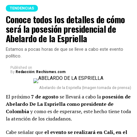
TENDENCIAS
Conoce todos los detalles de cómo
será la posesión presidencial de
Feng Shui (Imagen tomada de Pinterest)
Abelardo de la Espriella
A continuación te presentamos algunos consejos,
Estamos a pocas horas de que se lleve a cabo este evento
respecto a qué
artículos no se deberían tener en un
político.
hogar porque podrían acumular malas energías:
Published
on
By
Redacción: Rechismes.com
1. Uno de los principales reglas es
evitar acumular
objetos rotos o dañados.
Cosas como espejos partidos,
Abelardo de la Espriella (Imagen tomada de prensa)
relojes que no funcionan o electrodomésticos sin
El próximo
7 de agosto
se llevará a cabo la
posesión de
funcionamiento suelen asociarse con el estancamiento y
Abelardo De La Espriella como presidente de
la dificultad para avanzar.
Colombia
y como es de esperarse, este hecho tiene toda
la atención de los ciudadanos.
2. También se recomiend
a deshacerse de la ropa que
lleva años guardada y sin usarse.
Además de ocupar
Cabe señalar que
el evento se realizará en Cali, en el
espacio innecesario en el closet, conservar estas