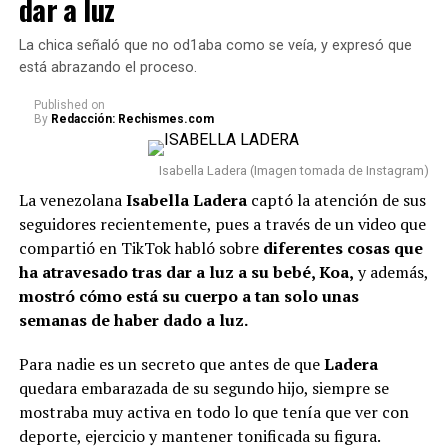
dar a luz
desorden y dificultar el ingreso de nuevas
Estado a la ceremonia. Ellos son: J
avier Milei, de
oportunidades, según esta práctica.
Argentina; Daniel Noboa, de Ecuador; José Antonio
La chica señaló que no od1aba como se veía, y expresó que
Kast, de Chile; Santiago Peña, de Paraguay; José
está abrazando el proceso.
Raúl Mulino, de Panamá; Luis Abinader, de
República Dominicana; Nasry Asfura, de Honduras;
Published
on
By
Redacción: Rechismes.com
y Gilmar Pisas, de Curazao, en representación del
Reino de los Países Bajos.
Asimismo, estarán
Isabella Ladera (Imagen tomada de Instagram)
presentes los
vicepresidentes de Perú y Guatemala.
La venezolana
Isabella Ladera
captó la atención de sus
Lee también: “No compaginamos”: Juanda Caribe
seguidores recientemente, pues a través de un video que
habló de Sheila Gandara y reveló cómo está su
compartió en TikTok habló sobre
diferentes cosas que
relación actualmente
ha atravesado tras dar a luz a su bebé, Koa,
y además,
mostró cómo está su cuerpo a tan solo unas
Con respecto a los expresidentes del país, asistirán
Iván
semanas de haber dado a luz.
Duque, César Gaviria y Andrés Pastrana.
Sin
embargo, aún hay incertidumbre sobre si Álvaro Uribe
Para nadie es un secreto que antes de que
Ladera
hará acto de presencia.
quedara embarazada de su segundo hijo, siempre se
mostraba muy activa en todo lo que tenía que ver con
Por último, se conoció que durante esta jornada se
deporte, ejercicio y mantener tonificada su figura.