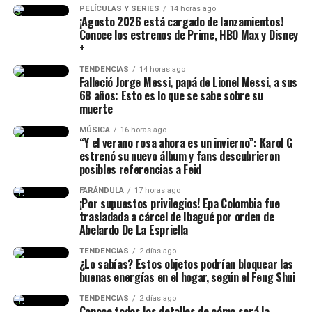
regiones, porque cuando
PELÍCULAS Y SERIES
14 horas ago
¡Agosto 2026 está cargado de lanzamientos!
las regiones prosperan,
Conoce los estrenos de Prime, HBO Max y Disney
+
prospera Colombia”,
TENDENCIAS
14 horas ago
escribió.
Falleció Jorge Messi, papá de Lionel Messi, a sus
68 años: Esto es lo que se sabe sobre su
muerte
Mi posesión será mucho
MÚSICA
16 horas ago
“Y el verano rosa ahora es un invierno”: Karol G
más que una ceremonia.
estrenó su nuevo álbum y fans descubrieron
Será la primera
posibles referencias a Feid
demostración de que la
FARÁNDULA
17 horas ago
¡Por supuestos privilegios! Epa Colombia fue
descentralización deja de
trasladada a cárcel de Ibagué por orden de
Abelardo De La Espriella
ser un discurso para
TENDENCIAS
2 días ago
convertirse en una realidad.
¿Lo sabías? Estos objetos podrían bloquear las
buenas energías en el hogar, según el Feng Shui
TENDENCIAS
2 días ago
La Patria Milagro se
Conoce todos los detalles de cómo será la