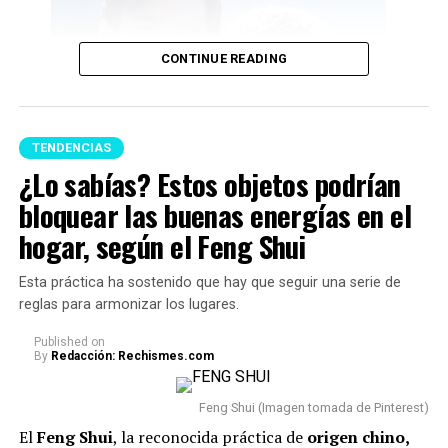
CONTINUE READING
TENDENCIAS
¿Lo sabías? Estos objetos podrían
bloquear las buenas energías en el
Lionel Messi y su papá (Imagen tomada de prensa)
hogar, según el Feng Shui
Y en este caso, se supo que Messi venía atravesando una
Esta práctica ha sostenido que hay que seguir una serie de
delicada situación de salud. De hecho, desde junio de este
reglas para armonizar los lugares.
año, la familia confirmó que
se encontraba bajo
Published
on
seguimiento médico
y pidió respeto frente a las
By
Redacción: Rechismes.com
versiones y especulaciones que circulaban sobre su
estado. En ese entonces, se llegó a decir que el hombre
Feng Shui (Imagen tomada de Pinterest)
había fallecido.
El
Feng Shui
, la reconocida práctica de
origen chino,