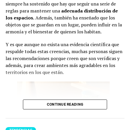
siempre ha sostenido que hay que seguir una serie de
Y pese a que por unas semanas mostró evolución, el
reglas para mantener una
adecuada
distribución de
pasado 7 de agosto,
Jorge
no le ganó la batalla a la
los espacios.
Además, también ha enseñado que los
muerte y murió en un centro médico de Rosario, ciudad
objetos que se guardan en un lugar, pueden influir en la
en la que nació. Es preciso resaltar que aún se conocen
armonía y el bienestar de quienes los habitan.
mayores detalles sobre las circunstancias de su muerte.
Y es que aunque no exista una evidencia científica que
Lee también: “Y el verano rosa ahora es un
respalde todas estas creencias, muchas personas siguen
invierno”: Karol G estrenó su nuevo álbum y fans
las recomendaciones porque creen que son verídicas y
descubrieron posibles referencias a Feid
además, para crear ambientes más agradables en los
Hasta el momento, esta noticia ha causado tristeza
territorios en los que están.
entre los seguidores del astro argentino, quienes
rápidamente enviaron mensajes de solidaridad. Cabe
mencionar que por ahora Lionel no ha realizado un
pronunciamiento público sobre el fallecimiento de su
CONTINUE READING
padre.
Murió Jorge Messi, el papá