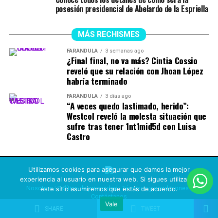
posesión presidencial de Abelardo de la Espriella
construye desde las
regiones, porque cuando
MÁS RECHISMES
las regiones prosperan,
FARÁNDULA
3 semanas ago
prospera Colombia.
¿Final final, no va más? Cintia Cossio
reveló que su relación con Jhoan López
habría terminado
El…
FARÁNDULA
3 días ago
pic.twitter.com/ZNpcZVzUqh
“A veces quedo lastimado, herido”:
Westcol reveló la molesta situación que
sufre tras tener 1nt1mid5d con Luisa
— Abelardo De La
Castro
Espriella
(@ABDELAESPRIELLA)
Utilizamos cookies para asegurar que damos la mejor
experiencia al usuario en nuestra web. Si sigues utilizando
August 5, 2026
Nosotros
|
Política de privacidad
|
Términos y condiciones
|
este sitio asumiremos que estás de acuerdo.
Contáctanos
Vale
Copyright © 2021 Rechismes |
Design L-ink
SHARE
TWEET