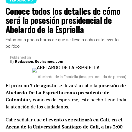
de Lionel Messi, así lo
TENDENCIAS
Conoce todos los detalles de cómo
comunicaba el sanatorio
será la posesión presidencial de
Centro, a través de su
Feng Shui (Imagen tomada de Pinterest)
Abelardo de la Espriella
Director Médico.
pic.twitter.com/mUt8oLXegy
A continuación te presentamos algunos consejos,
Estamos a pocas horas de que se lleve a cabo este evento
respecto a qué
artículos no se deberían tener en un
político.
hogar porque podrían acumular malas energías:
— Gabriel Castro
Published
on
By
Redacción: Rechismes.com
(@GabrielCastroOK)
1. Uno de los principales reglas es
evitar acumular
objetos rotos o dañados.
Cosas como espejos partidos,
August 8, 2026
Abelardo de la Espriella (Imagen tomada de prensa)
relojes que no funcionan o electrodomésticos sin
El próximo
7 de agosto
se llevará a cabo la
posesión de
funcionamiento suelen asociarse con el estancamiento y
Abelardo De La Espriella como presidente de
la dificultad para avanzar.
Colombia
y como es de esperarse, este hecho tiene toda
la atención de los ciudadanos.
2. También se recomiend
a deshacerse de la ropa que
lleva años guardada y sin usarse.
Además de ocupar
Cabe señalar que
el evento se realizará en Cali, en el
espacio innecesario en el closet, conservar estas
Arena de la Universidad Santiago de Cali, a las 3:00
prendas pueden dificultar la sensación de renovación