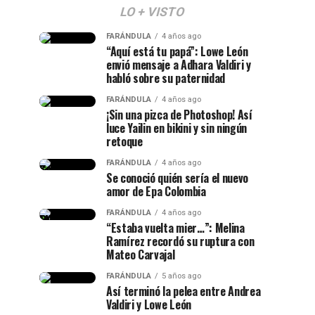
LO + VISTO
FARÁNDULA
4 años ago
“Aquí está tu papá”: Lowe León
envió mensaje a Adhara Valdiri y
habló sobre su paternidad
FARÁNDULA
4 años ago
¡Sin una pizca de Photoshop! Así
luce Yailin en bikini y sin ningún
retoque
FARÁNDULA
4 años ago
Se conoció quién sería el nuevo
amor de Epa Colombia
FARÁNDULA
4 años ago
“Estaba vuelta mier…”: Melina
Ramírez recordó su ruptura con
Mateo Carvajal
FARÁNDULA
5 años ago
Así terminó la pelea entre Andrea
Valdiri y Lowe León