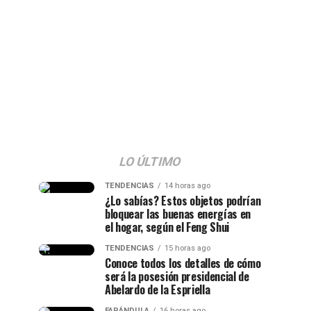
LO ÚLTIMO
TENDENCIAS
14 horas ago
¿Lo sabías? Estos objetos podrían
bloquear las buenas energías en
el hogar, según el Feng Shui
TENDENCIAS
15 horas ago
Conoce todos los detalles de cómo
será la posesión presidencial de
Abelardo de la Espriella
FARÁNDULA
16 horas ago