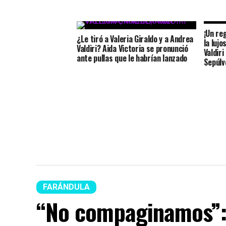
¡Un re
¿Le tiró a Valeria Giraldo y a Andrea
la luj
Valdiri? Aida Victoria se pronunció
Valdiri
ante pullas que le habrían lanzado
Sepúlv
FARÁNDULA
“No compaginamos”: 