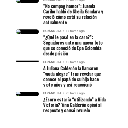
“No compaginamos”: Juanda
Caribe habló de Sheila Gandara y
reveló cómo está su relación
actualmente
FARÁNDULA
17 horas ago
“¿Qué le pasó en la cara?”:
Seguidores ante una nueva foto
que se conoció de Epa Colombia
desde prisión
FARÁNDULA
19 horas ago
A Juliana Calderón la llamaron
“viuda alegre” tras revelar que
conoce al papá de su hija hace
siete años y así reaccionó
FARÁNDULA
20 horas ago
¿Escro estaría “utilizando” a Aida
Victoria? Yina Calderón opinó al
respecto y causó revuelo