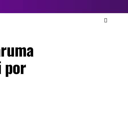
Saruma
i por