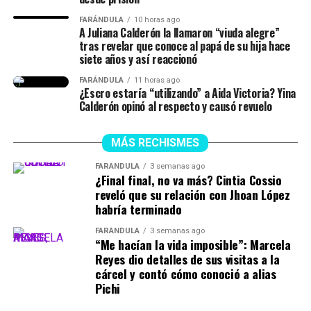
FARÁNDULA
10 horas ago
A Juliana Calderón la llamaron “viuda alegre”
tras revelar que conoce al papá de su hija hace
siete años y así reaccionó
FARÁNDULA
11 horas ago
¿Escro estaría “utilizando” a Aida Victoria? Yina
Calderón opinó al respecto y causó revuelo
MÁS RECHISMES
FARÁNDULA
3 semanas ago
¿Final final, no va más? Cintia Cossio
reveló que su relación con Jhoan López
habría terminado
FARÁNDULA
3 semanas ago
“Me hacían la vida imposible”: Marcela
Reyes dio detalles de sus visitas a la
cárcel y contó cómo conoció a alias
Pichi