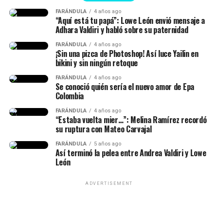
más que una ceremonia.
FARÁNDULA
4 años ago
Isabella Ladera (Imagen tomada de IG)
“Aquí está tu papá”: Lowe León envió mensaje a
Será la primera
Adhara Valdiri y habló sobre su paternidad
demostración de que la
Y en esta oportunidad, Isabella habló de los c
ambios
FARÁNDULA
4 años ago
que ha atravesado su cuerpo tras el embarazo
y
¡Sin una pizca de Photoshop! Así luce Yailin en
descentralización deja de
bikini y sin ningún retoque
reveló que
no siempre hay cuerpos perfectos después
ser un discurso para
de parir.
FARÁNDULA
4 años ago
Se conoció quién sería el nuevo amor de Epa
convertirse en una realidad.
Colombia
“Te voy a mostrar como tengo
La Patria Milagro se
FARÁNDULA
4 años ago
mi cuerpo tres semanas
“Estaba vuelta mier…”: Melina Ramírez recordó
construye desde las
su ruptura con Mateo Carvajal
después de dar a luz. Y ya
regiones, porque cuando
FARÁNDULA
5 años ago
cuando comience a entrenar,
Así terminó la pelea entre Andrea Valdiri y Lowe
las regiones prosperan,
León
te voy a mostrar el proceso
prospera Colombia”,
porque no me voy a rendir. No
escribió.
ADVERTISEMENT
me odio, no me siento mal,
simplemente estoy abrazando