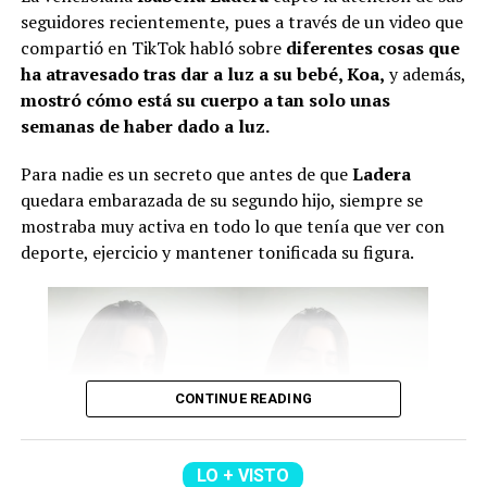
Lee también: “No compaginamos”: Juanda Caribe
seguidores recientemente, pues a través de un video que
habló de Sheila Gandara y reveló cómo está su
compartió en TikTok habló sobre
diferentes cosas que
relación actualmente
ha atravesado tras dar a luz a su bebé, Koa,
y además,
mostró cómo está su cuerpo a tan solo unas
Con respecto a los expresidentes del país, asistirán
Iván
semanas de haber dado a luz.
Duque, César Gaviria y Andrés Pastrana.
Sin
embargo, aún hay incertidumbre sobre si Álvaro Uribe
Para nadie es un secreto que antes de que
Ladera
hará acto de presencia.
quedara embarazada de su segundo hijo, siempre se
mostraba muy activa en todo lo que tenía que ver con
Por último, se conoció que durante esta jornada se
deporte, ejercicio y mantener tonificada su figura.
firmarán nuevos
decretos relacionados con temas de
salud, seguridad y reducción de costos en contratos
públicos
. Además, se posesionarán los ministros y se
presentará la nueva cúpula militar.
Cabe señalar que Abelardo ya envió un mensaje sobre lo
CONTINUE READING
que será este día.
“Mi posesión será mucho
LO + VISTO