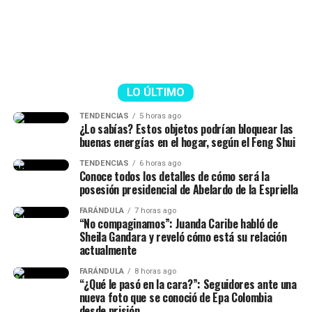
sabrás que la diferencia es
El…
inmensa, pero esto es lo que
pic.twitter.com/ZNpcZVzUqh
hay (…) Tengo esta flacidez,
tengo mucha más retención de
— Abelardo De La
líquidos”, manifestó.
Espriella
LO ÚLTIMO
(@ABDELAESPRIELLA)
TENDENCIAS
5 horas ago
¿Lo sabías? Estos objetos podrían bloquear las
Finalmente, las imágenes de Isabella no tardaron en
August 5, 2026
buenas energías en el hogar, según el Feng Shui
viralizarse, y las personas le agradecieron por mostrar la
realidad que viven muchas mujeres en un postparto.
TENDENCIAS
6 horas ago
Conoce todos los detalles de cómo será la
posesión presidencial de Abelardo de la Espriella
@isalavenezolanaa
te abrazo!! se q es duro no dormir pero
FARÁNDULA
7 horas ago
dar vida es renacer, míralo como una segunda oportunidad
“No compaginamos”: Juanda Caribe habló de
para hacerlo bien, o mejor
Sheila Gandara y reveló cómo está su relación
actualmente
♬ original sound –
FARÁNDULA
8 horas ago
“¿Qué le pasó en la cara?”: Seguidores ante una
ISABELLA LADERA
nueva foto que se conoció de Epa Colombia
desde prisión