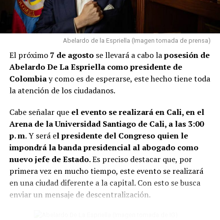
espacio innecesario en el closet, conservar estas
prendas pueden dificultar la sensación de renovación
del ambiente.
Abelardo de la Espriella (Imagen tomada de prensa)
Lee también: Conoce todos los detalles de cómo
El próximo
7 de agosto
se llevará a cabo la
posesión de
será la posesión presidencial de Abelardo de la
Abelardo De La Espriella como presidente de
Espriella
Colombia
y como es de esperarse, este hecho tiene toda
3 Otro elemento para tener en cuenta, son
eliminar las
la atención de los ciudadanos.
plantas en casa que están secas o marchitas.
Cabe señalar que
el evento se realizará en Cali, en el
Conservarlas puede significar perder vitalidad.
Arena de la Universidad Santiago de Cali, a las 3:00
4 Un tip más, es evitar el exceso de objetos debajo de la
p. m
. Y será e
l presidente del Congreso quien le
cama. Para el Feng Shui, este espacio debe permanecer
impondrá la banda presidencial al abogado como
lo más despejado posible para favorecer el descanso y
nuevo jefe de Estado.
Es preciso destacar que, por
p
ermitir que la energía circule libremente.
primera vez en mucho tiempo, este evento se realizará
en una ciudad diferente a la capital. Con esto se busca
5 Para finalizar,
se recomienda no tener en la entrada
enviar un mensaje de descentralización.
principal de la casa nada que obstaculice el camino.
Cualquier elemento allí puede generar una sensación de