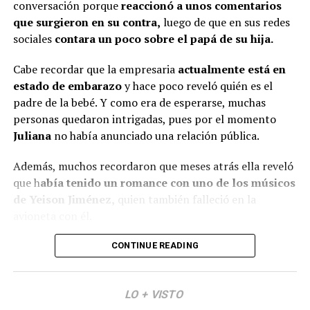
conversación porque
reaccionó a unos comentarios
Por un lado, señalaron que s
e le vio con una tonalidad
@rutelgamy
#seguidores
#viraltiktok
#soyjuandacaribe
que surgieron en su contra,
luego de que en sus redes
de cabello diferente
y además, algunos usuarios
#soyjuandacaribeshow
#hija
♬ sonido original –
sociales
contara un poco sobre el papá de su hija.
comentaron que l
a empresaria se habría realizado
MIRANDA RUTH
algunos procedimientos estéticos en su rostro.
Cabe recordar que la empresaria
actualmente está en
estado de embarazo
y hace poco reveló quién es el
De hecho, varios la notaron diferente y cuestionaron al
padre de la bebé. Y como era de esperarse, muchas
respecto.
personas quedaron intrigadas, pues por el momento
“¿Qué le pasó en la cara?”, “
Se ve súper inyectada,
Juliana
no había anunciado una relación pública.
muchos rellenos”
, “¿No están viendo sus labios y
Además, muchos recordaron que meses atrás ella reveló
perfilamiento?”, “
Se dañó el rostro”
, comentaron.
que h
abía tenido un romance con uno de los músicos
Finalmente, otro grupo de personas señaló que veían
de Yeison Jiménez,
quien también falleció en la
bien a
Epa
y que sería normal verla con algunos cambios
avioneta con él.
debido al tiempo que ha pasado.
Lee también: ¿Escro estaría “utilizando” a Aida
CONTINUE READING
(Recuerda dar clic en la imagen)
Victoria? Yina Calderón opinó al respecto y causó
revuelo
LO + VISTO
Y en este caso, todos estos hechos generaron muchas