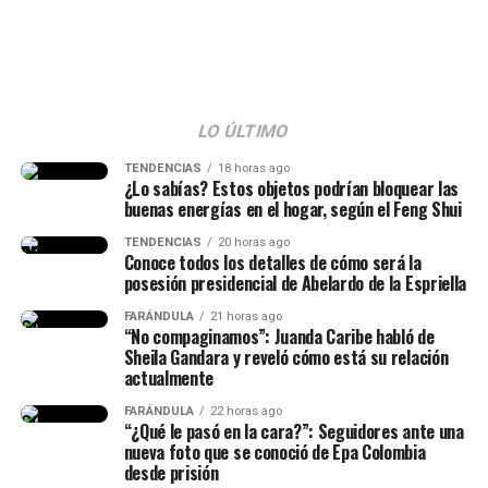
“La viuda alegre, ve. Me da risa
con ese tema, porque mucha
gente no entendió esa parte.
LO ÚLTIMO
Hice la historia diciendo hace
TENDENCIAS
18 horas ago
¿Lo sabías? Estos objetos podrían bloquear las
cuánto conocí al papá de mi
buenas energías en el hogar, según el Feng Shui
hija, lo conocí hace siete años
TENDENCIAS
20 horas ago
Conoce todos los detalles de cómo será la
(…) Duramos un tiempo
posesión presidencial de Abelardo de la Espriella
separados y cantidad de cosas
FARÁNDULA
21 horas ago
(…) No diré nada hasta que él
“No compaginamos”: Juanda Caribe habló de
Sheila Gandara y reveló cómo está su relación
quiera hablar del tema”,
actualmente
señaló.
FARÁNDULA
22 horas ago
“¿Qué le pasó en la cara?”: Seguidores ante una
nueva foto que se conoció de Epa Colombia
desde prisión
Finalmente, la chica dejó en evidencia que durante ese