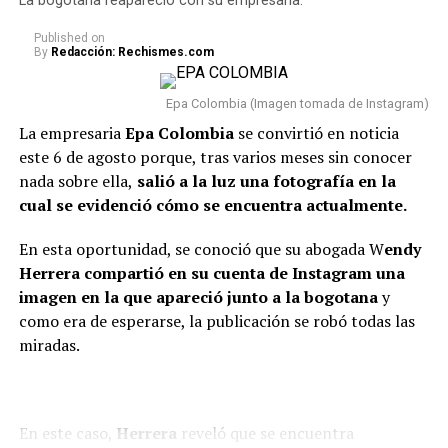
La bogotana reapareció con su empresaria.
relación con Sheila.
Published
on
By
Redacción: Rechismes.com
“Van dos meses. Hoy, después
de dos meses, estoy
Epa Colombia (Imagen tomada de Instagram)
totalmente tranquilo, estoy
La empresaria
Epa Colombia
se convirtió en noticia
este 6 de agosto porque, tras varios meses sin conocer
bien. Incluso, para que dejen el
nada sobre ella,
salió a la luz una fotografía en la
tema ahí también, con la
cual se evidenció cómo se encuentra actualmente.
mamá de la niña estoy bien.
En esta oportunidad, se conoció que su abogada W
endy
Como se lo dije a ella, tal vez
Herrera compartió en su cuenta de Instagram una
en algunas vainas no
imagen en la que apareció junto a la bogotana
y
como era de esperarse, la publicación se robó todas las
compaginamos, se acabó lo
miradas.
que se acabó y nos toca luchar
por ser buenos papás”,
confesó.
En este caso,
Herrera
reveló que se encuentra