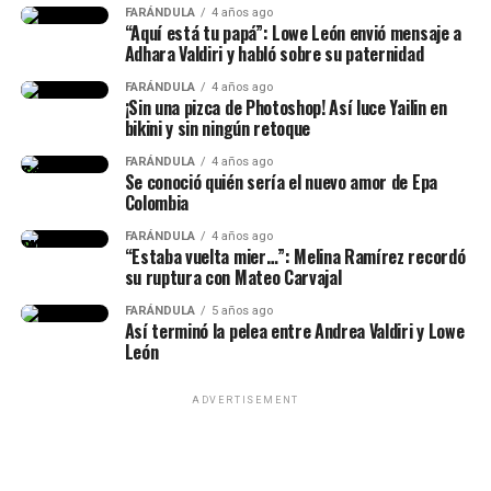
FARÁNDULA
4 años ago
reacciones y se avivaron luego de que Calderón contara,
“Aquí está tu papá”: Lowe León envió mensaje a
en una dinámica de preguntas y respuestas en sus
Adhara Valdiri y habló sobre su paternidad
historias de Instagram, q
ue conoce al papá de su niña
FARÁNDULA
4 años ago
desde hace siete años.
¡Sin una pizca de Photoshop! Así luce Yailin en
bikini y sin ningún retoque
“Lo conocí hace siete años, ha
FARÁNDULA
4 años ago
Se conoció quién sería el nuevo amor de Epa
sido la historia de amor más
Colombia
impactante de la historia y, a
FARÁNDULA
4 años ago
“Estaba vuelta mier…”: Melina Ramírez recordó
pesar de muchos bajos y altos,
su ruptura con Mateo Carvajal
siempre estuvo para mí”, había
Epa Colombia y su abogada (Imagen
FARÁNDULA
5 años ago
Así terminó la pelea entre Andrea Valdiri y Lowe
dicho.
tomada de IG Rechismes)
León
ADVERTISEMENT
(Recuerda dar clic en la imagen)