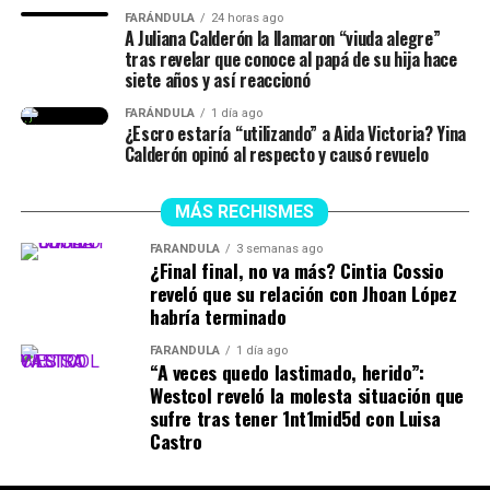
lapso de tiempo no siempre estuvieron juntos, y
FARÁNDULA
24 horas ago
A Juliana Calderón la llamaron “viuda alegre”
tuvieron idas y venidas.
tras revelar que conoce al papá de su hija hace
siete años y así reaccionó
@juliethpaolaberdu7
#LIVEIncentiveProgram
FARÁNDULA
1 día ago
#SideHustleLIVE
#PaidPartnership
#yinacalderonoficial
¿Escro estaría “utilizando” a Aida Victoria? Yina
#julianacalderon
♬ sonido original – Julieth
Calderón opinó al respecto y causó revuelo
MÁS RECHISMES
FARÁNDULA
3 semanas ago
¿Final final, no va más? Cintia Cossio
reveló que su relación con Jhoan López
habría terminado
FARÁNDULA
1 día ago
“A veces quedo lastimado, herido”:
Westcol reveló la molesta situación que
sufre tras tener 1nt1mid5d con Luisa
Castro