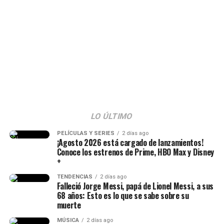
más que una ceremonia.
Será la primera
demostración de que la
descentralización deja de
ser un discurso para
convertirse en una realidad.
La Patria Milagro se
construye desde las
LO ÚLTIMO
regiones, porque cuando
PELÍCULAS Y SERIES
2 días ago
¡Agosto 2026 está cargado de lanzamientos!
las regiones prosperan,
Conoce los estrenos de Prime, HBO Max y Disney
+
prospera Colombia”,
TENDENCIAS
2 días ago
escribió.
Falleció Jorge Messi, papá de Lionel Messi, a sus
68 años: Esto es lo que se sabe sobre su
muerte
Mi posesión será mucho
MÚSICA
2 días ago