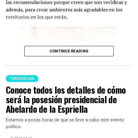
las recomendaciones porque creen que son verídicas y
descubrieron posibles referencias a Feid
además, para crear ambientes más agradables en los
Hasta el momento, esta noticia ha causado tristeza
territorios en los que están.
entre los seguidores del astro argentino, quienes
rápidamente enviaron mensajes de solidaridad. Cabe
mencionar que por ahora Lionel no ha realizado un
pronunciamiento público sobre el fallecimiento de su
CONTINUE READING
padre.
Murió Jorge Messi, el papá
de Lionel Messi, así lo
TENDENCIAS
Conoce todos los detalles de cómo
comunicaba el sanatorio
será la posesión presidencial de
Centro, a través de su
Feng Shui (Imagen tomada de Pinterest)
Abelardo de la Espriella
Director Médico.
pic.twitter.com/mUt8oLXegy
A continuación te presentamos algunos consejos,
Estamos a pocas horas de que se lleve a cabo este evento
respecto a qué
artículos no se deberían tener en un
político.
hogar porque podrían acumular malas energías: