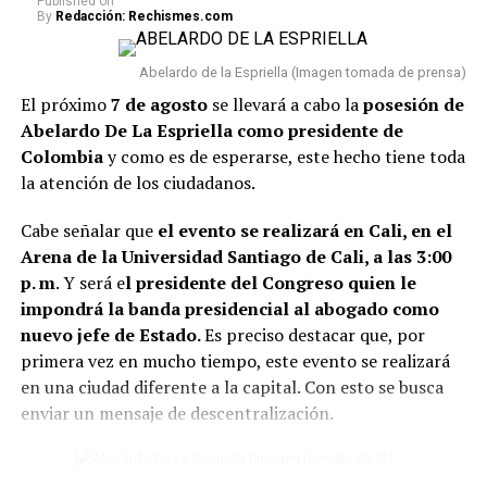
— Gabriel Castro
Published
on
By
Redacción: Rechismes.com
(@GabrielCastroOK)
1. Uno de los principales reglas es
evitar acumular
objetos rotos o dañados.
Cosas como espejos partidos,
August 8, 2026
Abelardo de la Espriella (Imagen tomada de prensa)
relojes que no funcionan o electrodomésticos sin
El próximo
7 de agosto
se llevará a cabo la
posesión de
funcionamiento suelen asociarse con el estancamiento y
Abelardo De La Espriella como presidente de
la dificultad para avanzar.
Colombia
y como es de esperarse, este hecho tiene toda
la atención de los ciudadanos.
2. También se recomiend
a deshacerse de la ropa que
lleva años guardada y sin usarse.
Además de ocupar
Cabe señalar que
el evento se realizará en Cali, en el
espacio innecesario en el closet, conservar estas
Arena de la Universidad Santiago de Cali, a las 3:00
prendas pueden dificultar la sensación de renovación
p. m
. Y será e
l presidente del Congreso quien le
del ambiente.
impondrá la banda presidencial al abogado como
nuevo jefe de Estado.
Es preciso destacar que, por
Lee también: Conoce todos los detalles de cómo
primera vez en mucho tiempo, este evento se realizará
será la posesión presidencial de Abelardo de la
en una ciudad diferente a la capital. Con esto se busca
Espriella
enviar un mensaje de descentralización.
3 Otro elemento para tener en cuenta, son
eliminar las
plantas en casa que están secas o marchitas.
Abelardo De La Espriella (Imagen tomada de IG)