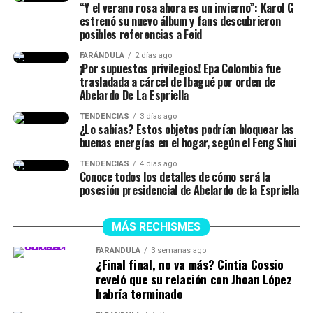
“Y el verano rosa ahora es un invierno”: Karol G
más que una ceremonia.
estrenó su nuevo álbum y fans descubrieron
Será la primera
posibles referencias a Feid
demostración de que la
FARÁNDULA
2 días ago
¡Por supuestos privilegios! Epa Colombia fue
descentralización deja de
trasladada a cárcel de Ibagué por orden de
Abelardo De La Espriella
ser un discurso para
TENDENCIAS
3 días ago
convertirse en una realidad.
¿Lo sabías? Estos objetos podrían bloquear las
buenas energías en el hogar, según el Feng Shui
TENDENCIAS
4 días ago
La Patria Milagro se
Conoce todos los detalles de cómo será la
posesión presidencial de Abelardo de la Espriella
construye desde las
regiones, porque cuando
MÁS RECHISMES
las regiones prosperan,
FARÁNDULA
3 semanas ago
prospera Colombia.
¿Final final, no va más? Cintia Cossio
reveló que su relación con Jhoan López
habría terminado
El…