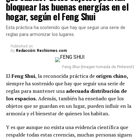
bloquear las buenas energías en el
Lionel Messi y su papá (Imagen tomada de prensa)
hogar, según el Feng Shui
Y en este caso, se supo que Messi venía atravesando una
Esta práctica ha sostenido que hay que seguir una serie de
delicada situación de salud. De hecho, desde junio de este
reglas para armonizar los lugares.
año, la familia confirmó que
se encontraba bajo
Published
on
seguimiento médico
y pidió respeto frente a las
By
Redacción: Rechismes.com
versiones y especulaciones que circulaban sobre su
estado. En ese entonces, se llegó a decir que el hombre
Feng Shui (Imagen tomada de Pinterest)
había fallecido.
El
Feng Shui
, la reconocida práctica de
origen chino,
siempre ha sostenido que hay que seguir una serie de
Y pese a que por unas semanas mostró evolución, el
reglas para mantener una
adecuada
distribución de
pasado 7 de agosto,
Jorge
no le ganó la batalla a la
los espacios.
Además, también ha enseñado que los
muerte y murió en un centro médico de Rosario, ciudad
objetos que se guardan en un lugar, pueden influir en la
en la que nació. Es preciso resaltar que aún se conocen
armonía y el bienestar de quienes los habitan.
mayores detalles sobre las circunstancias de su muerte.
Y es que aunque no exista una evidencia científica que
Lee también: “Y el verano rosa ahora es un
respalde todas estas creencias, muchas personas siguen
invierno”: Karol G estrenó su nuevo álbum y fans